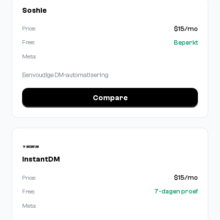
Soshie
$15/mo
Price:
Beperkt
Free:
Meta:
Eenvoudige DM-automatisering
Compare
InstantDM
$15/mo
Price:
7-dagen proef
Free:
Meta: