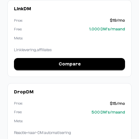
LinkDM
$19/mo
Price:
1.000 DM's/maand
Free:
Meta:
Linklevering, affiliates
Compare
DropDM
$15/mo
Price:
500 DM's/maand
Free:
Meta:
Reactie-naar-DM automatisering