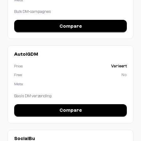
Bulk DM-campagnes
Compare
AutoIGDM
Varieert
Price:
No
Free:
Meta:
Basis DM verzending
Compare
SocialBu