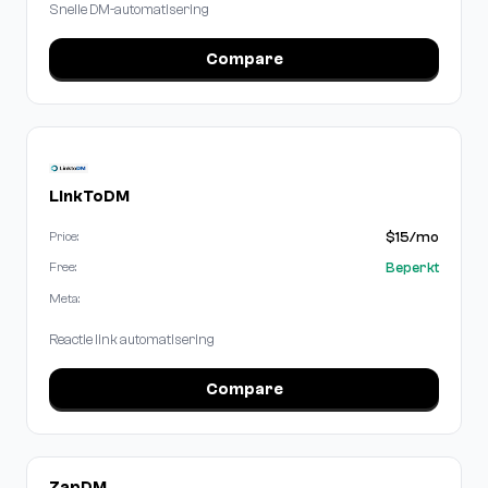
Snelle DM-automatisering
Compare
LinkToDM
$15/mo
Price:
Beperkt
Free:
Meta:
Reactie link automatisering
Compare
ZapDM