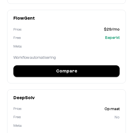
FlowGent
$29/mo
Price:
Beperkt
Free:
Meta:
Workflow automatisering
Compare
DeepSolv
Op maat
Price:
No
Free:
Meta: