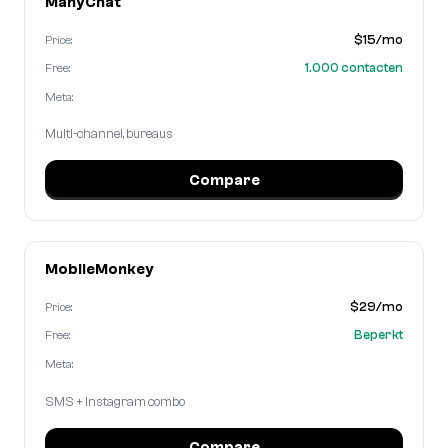
ManyChat
$15/mo
Price:
1.000 contacten
Free:
Meta:
Multi-channel, bureaus
Compare
MobileMonkey
$29/mo
Price:
Beperkt
Free:
Meta:
SMS + Instagram combo
Compare