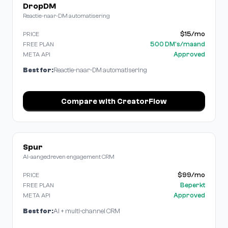
DropDM
Reactie-naar-DM automatisering
$15/mo
PRICE
500 DM's/maand
FREE PLAN
Approved
META API
Best for:
Reactie-naar-DM automatisering
Compare with CreatorFlow
Spur
AI-aangedreven engagement CRM
$99/mo
PRICE
Beperkt
FREE PLAN
Approved
META API
Best for:
AI + multi-channel CRM