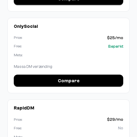
OnlySocial
$25/mo
Price:
Beperkt
Free:
Meta:
Massa DM verzending
Compare
RapidDM
$29/mo
Price:
No
Free:
Meta: