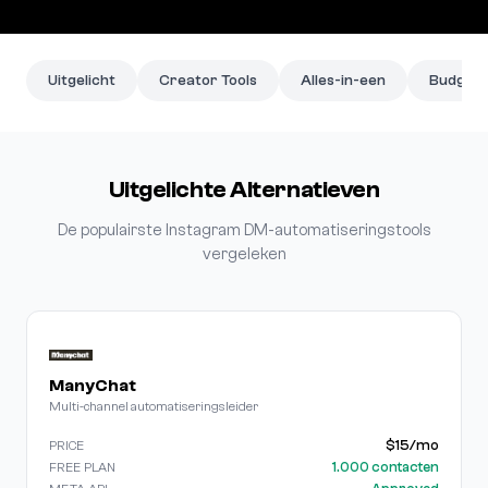
Uitgelicht
Creator Tools
Alles-in-een
Budgeto
Uitgelichte Alternatieven
De populairste Instagram DM-automatiseringstools
vergeleken
ManyChat
Multi-channel automatiseringsleider
$15/mo
PRICE
1.000 contacten
FREE PLAN