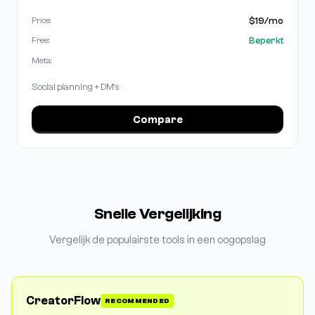
$19/mo
Price:
Beperkt
Free:
Meta:
Social planning + DM's
Compare
Snelle Vergelijking
Vergelijk de populairste tools in een oogopslag
CreatorFlow
RECOMMENDED