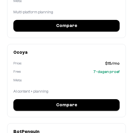
Meta:
Multi-platform planning
Compare
Ocoya
$15/mo
Price:
7-dagen proef
Free:
Meta:
AI content + planning
Compare
BotPenguin