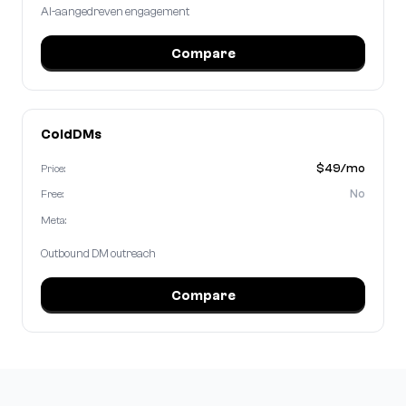
AI-aangedreven engagement
Compare
ColdDMs
$49/mo
Price:
No
Free:
Meta:
Outbound DM outreach
Compare