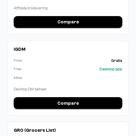
Affiliate linklevering
Compare
IGDM
Gratis
Price:
Desktop app
Free:
Meta:
Desktop DM-beheer
Compare
GRO (Grocers List)