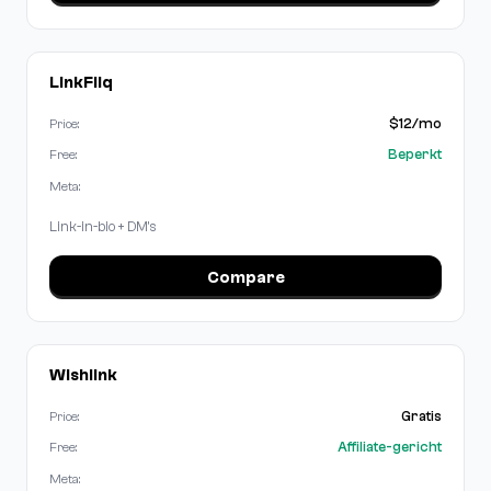
LinkFliq
$12/mo
Price:
Beperkt
Free:
Meta:
Link-in-bio + DM's
Compare
Wishlink
Gratis
Price:
Affiliate-gericht
Free:
Meta: