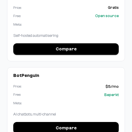
Gratis
Price:
Open source
Free:
Meta:
Self-hosted automatisering
Compare
BotPenguin
$5/mo
Price:
Beperkt
Free:
Meta:
AI chatbots, multi-channel
Compare