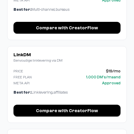
Approved
META API
Best for:
Multi-channel, bureaus
Compare with CreatorFlow
LinkDM
Eenvoudige linklevering via DM
$19/mo
PRICE
1.000 DM's/maand
FREE PLAN
Approved
META API
Best for:
Linklevering, affiliates
Compare with CreatorFlow