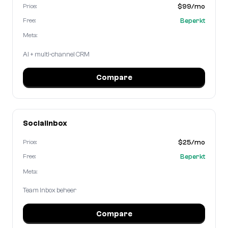
$99/mo
Price:
Beperkt
Free:
Meta:
AI + multi-channel CRM
Compare
SocialInbox
$25/mo
Price:
Beperkt
Free:
Meta:
Team inbox beheer
Compare