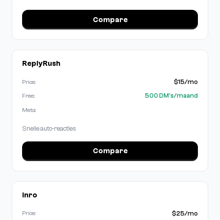
Compare
ReplyRush
$15/mo
Price:
500 DM's/maand
Free:
Meta:
Snelle auto-reacties
Compare
Inro
$25/mo
Price: