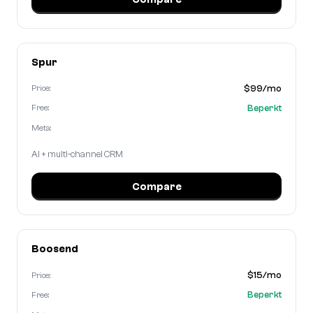
Spur
$99/mo
Price:
Beperkt
Free:
Meta:
AI + multi-channel CRM
Compare
Boosend
$15/mo
Price:
Beperkt
Free: