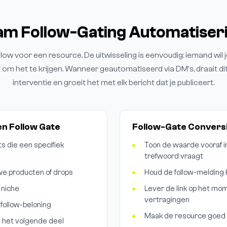
am Follow-Gating Automatiser
llow voor een resource. De uitwisseling is eenvoudig: iemand wil je
 om het te krijgen. Wanneer geautomatiseerd via DM's, draait 
interventie en groeit het met elk bericht dat je publiceert.
n Follow Gate
Follow-Gate Convers
s die een specifiek
Toon de waarde vooraf in
trefwoord vraagt
we producten of drops
Houd de follow-melding ko
 niche
Lever de link op het mom
vertragingen
follow-beloning
Maak de resource goed 
n het volgende deel