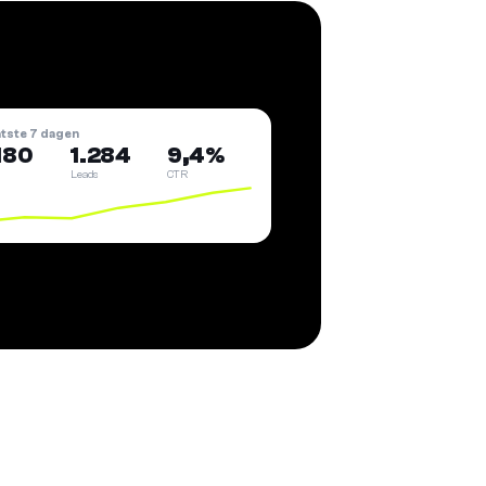
atste 7 dagen
180
1.284
9,4%
Leads
CTR