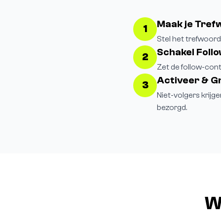
Maak je Tref
1
Stel het trefwoord 
Schakel Follo
2
Zet de follow-cont
Activeer & G
3
Niet-volgers krijg
bezorgd.
W