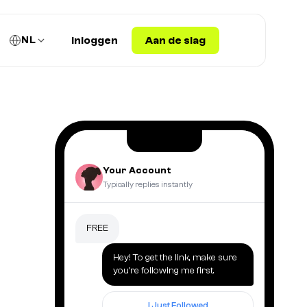
NL
Inloggen
Aan de slag
Your Account
Typically replies instantly
FREE
Hey! To get the link, make sure
you're following me first.
I Just Followed