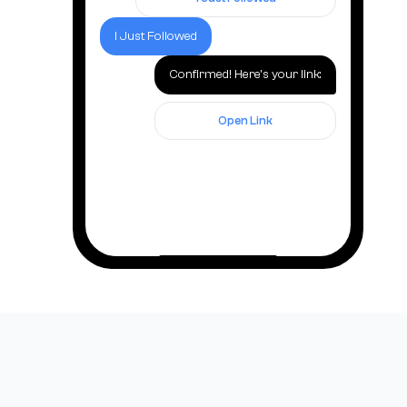
I Just Followed
Confirmed! Here's your link:
Open Link