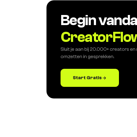
Begin vand
CreatorFlo
Sluit je aan bij 20.000+ creators e
omzetten in gesprekken.
Start Gratis