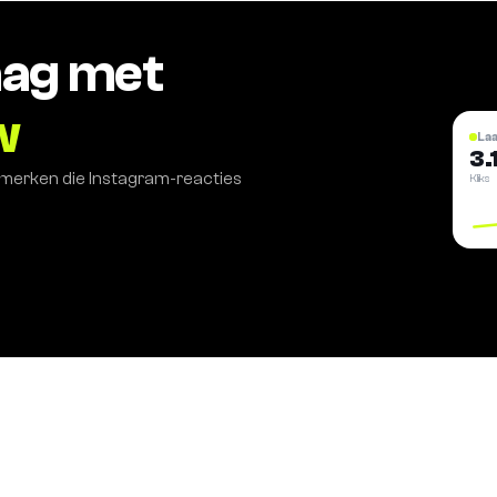
aag met
w
La
3.
n merken die Instagram-reacties
Kliks