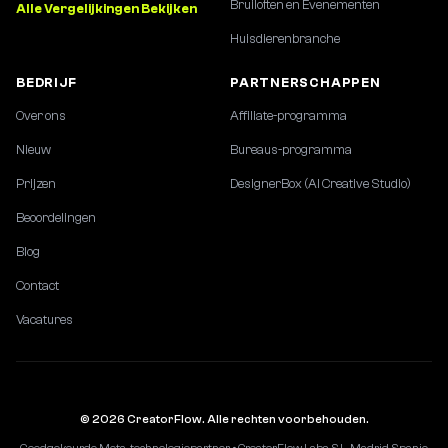
Bruiloften en Evenementen
Alle Vergelijkingen Bekijken
Huisdierenbranche
BEDRIJF
PARTNERSCHAPPEN
Over ons
Affiliate-programma
Nieuw
Bureaus-programma
Prijzen
DesignerBox (AI Creative Studio)
Beoordelingen
Blog
Contact
Vacatures
© 2026 CreatorFlow. Alle rechten voorbehouden.