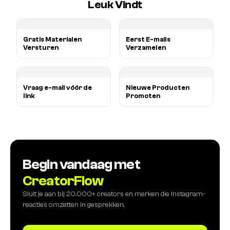
Leuk Vindt
Gratis Materialen
Eerst E-mails
Versturen
Verzamelen
Vraag e-mail vóór de
Nieuwe Producten
link
Promoten
Begin vandaag met
CreatorFlow
Sluit je aan bij 20.000+ creators en merken die Instagram-
reacties omzetten in gesprekken.