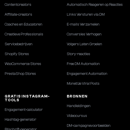
Contentcreators
Automatisch Reageren op Reacties
Affiliate-creators
Links Versturen via DM
Coaches en Educatoren
E-mails Verzamelen
Creatieve Professionals
Conversies Verhogen
Servicebedrijven
Volgers Laten Groeien
Shopify Stores
Story-reacties
WooCommerce Stores
Free DM Automation
PrestaShop Stores
Engagement Automation
Monetize Viral Posts
GRATIS INSTAGRAM-
BRONNEN
TOOLS
Handleidingen
Engagement-calculator
Videocursus
Hashtag-generator
DM-campagnevoorbeelden
Bijschrift-generator