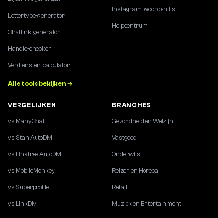
Instagram-woordenlijst
Lettertype-generator
Helpcentrum
Chatlink-generator
Handle-checker
Verdiensten-calculator
Alle tools bekijken →
VERGELIJKEN
BRANCHES
vs ManyChat
Gezondheid en Welzijn
vs Stan AutoDM
Vastgoed
vs Linktree AutoDM
Onderwijs
vs MobileMonkey
Reizen en Horeca
vs Superprofile
Retail
vs LinkDM
Muziek en Entertainment