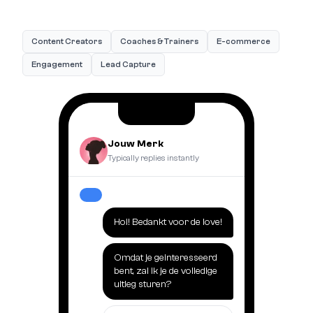
Content Creators
Coaches & Trainers
E-commerce
Engagement
Lead Capture
Jouw Merk
Typically replies instantly
Hoi! Bedankt voor de love!
Omdat je geinteresseerd
bent, zal ik je de volledige
uitleg sturen?