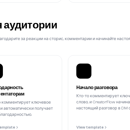
 аудитории
агодарите за реакции на сторис, комментарии и начинайте наст
одарность
Начало разговора
ентаторам
Кто-то комментирует клю
слово, и CreatorFlow начин
о комментирует ключевое
настоящий разговор в DM 
 и автоматически получает
вашего имени.
благодарностью.
template
View template