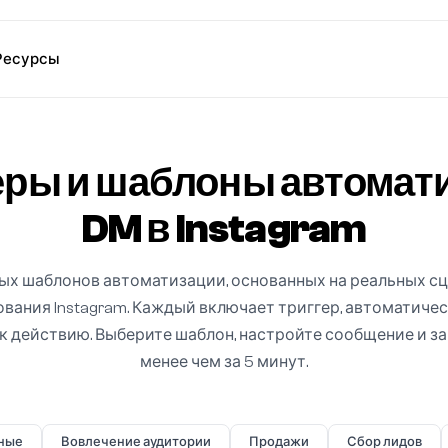
Ресурсы
ры и шаблоны автомат
DM в Instagram
вых шаблонов автоматизации, основанных на реальных с
вания Instagram. Каждый включает триггер, автоматиче
к действию. Выберите шаблон, настройте сообщение и з
менее чем за 5 минут.
ные
Вовлечение аудитории
Продажи
Сбор лидов