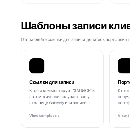
Шаблоны записи кли
Отправляйте ссылки для записи, делитесь портфолио, 
Ссылки для записи
Порт
Кто-то комментирует "ЗАПИСЬ" и
Кто-т
автоматически получает вашу
получ
страницу Calendly или записи в
портф
DM.
View template
View 