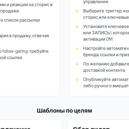
управления
и и реакции на сторис в
т продажи
Выберите триггер: ко
сторис или ключевые
те список рассылки
Установите ключевое
или ЗАПИСЬ), которо
рия в продажу, отвечая
активации DM
Настройте автоматич
ollow-gating: требуйте
бренда, ссылки и при
ной ссылки
По желанию добавьте 
доставкой контента
Опубликуйте автомати
либо ручного вмешат
Шаблоны по целям