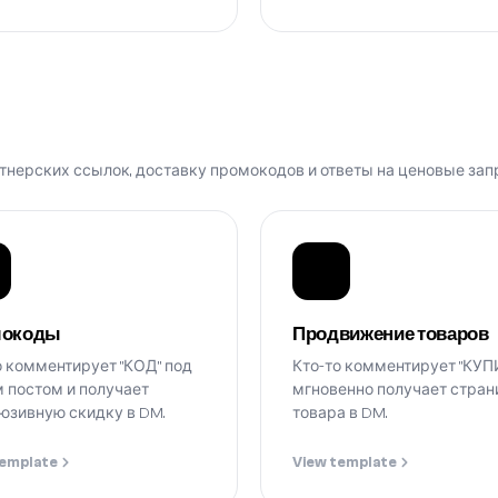
нерских ссылок, доставку промокодов и ответы на ценовые запро
мокоды
Продвижение товаров
о комментирует "КОД" под
Кто-то комментирует "КУП
 постом и получает
мгновенно получает стран
юзивную скидку в DM.
товара в DM.
template
View template