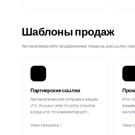
Шаблоны продаж
Автоматизируйте продвижение товаров, рассылку парт
Партнерские ссылки
Про
Автоматическая отправка ваших
Кто-т
LTK, Amazon или ShopMy ссылок,
вашим
когда кто-то комментирует
экскл
ключевое слово.
View template
View 