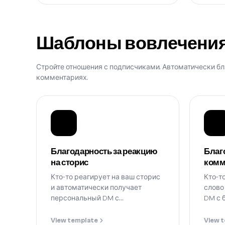
Шаблоны вовлечения
Стройте отношения с подписчиками. Автоматически бл
комментариях.
Благодарность за реакцию
Благ
на сторис
комм
Кто-то реагирует на ваш сторис
Кто-т
и автоматически получает
слово
персональный DM с
DM с 
благодарностью.
View template
View 