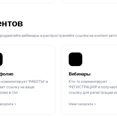
ентов
продвигайте вебинары и распространяйте ссылки на контент автом
фолио
Вебинары
о комментирует "РАБОТЫ" и
Кто-то комментирует
ает ссылку на ваше
"РЕГИСТРАЦИЯ" и получае
олио в DM.
ссылку для регистрации н
вебинар или мероприятие 
DM.
template
View template