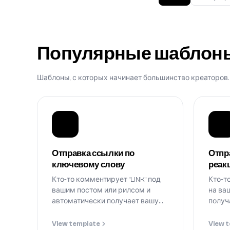
Популярные шаблон
Шаблоны, с которых начинает большинство креаторов.
Отправка ссылки по
Отпр
ключевому слову
реакц
Кто-то комментирует "LINK" под
Кто-т
вашим постом или рилсом и
на ва
автоматически получает вашу
получ
ссылку в DM.
View template
View 