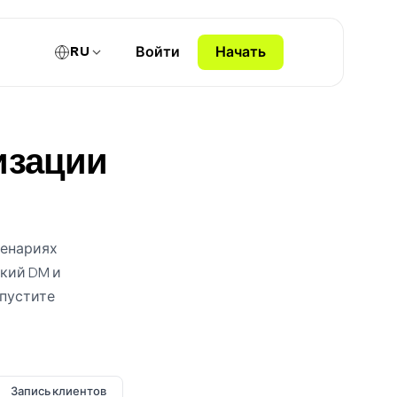
RU
Войти
Начать
изации
ценариях
ский DM и
апустите
Запись клиентов