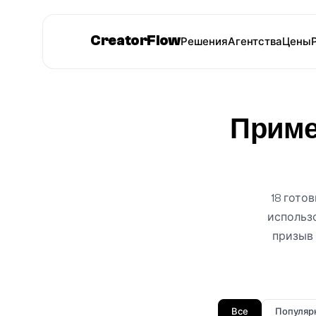
CreatorFlow
Решения
Агентства
Цены
Приме
18 гото
использо
призыв 
Все
Популяр