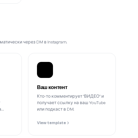
атически через DM в Instagram.
Ваш контент
Кто-то комментирует "ВИДЕО" и
т
получает ссылку на ваш YouTube
а
или подкаст в DM.
через
View template