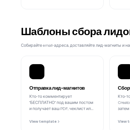
Шаблоны сбора лидо
Собирайте email-адреса, доставляйте лид-магниты и н
Отправка лид-магнитов
Сбор
Кто-то комментирует
Кто-т
"БЕСПЛАТНО" под вашим постом
Creato
и получает ваш PDF, чеклист или
затем
гайд через DM.
View template
View 