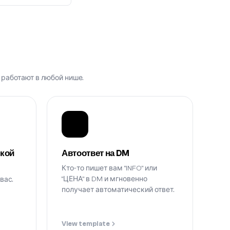
работают в любой нише.
вкой
Автоответ на DM
Кто-то пишет вам "INFO" или
"ЦЕНА" в DM и мгновенно
вас.
получает автоматический ответ.
View template