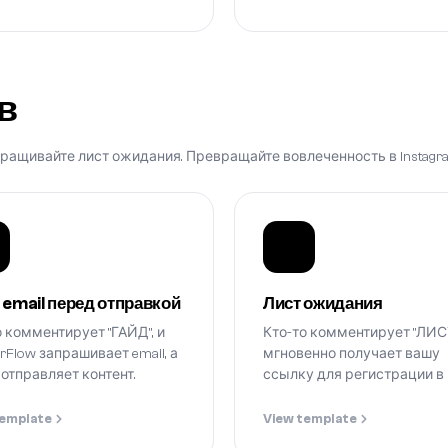
в
аращивайте лист ожидания. Превращайте вовлеченность в Instagr
 email перед отправкой
Лист ожидания
о комментирует "ГАЙД", и
Кто-то комментирует "ЛИСТ
rFlow запрашивает email, а
мгновенно получает вашу
 отправляет контент.
ссылку для регистрации в
template
View template