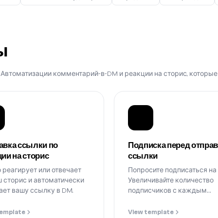
ы
 Автоматизации комментарий-в-DM и реакции на сторис, которые 
авка ссылки по
Подписка перед отпра
ии на сторис
ссылки
о реагирует или отвечает
Попросите подписаться на 
ш сторис и автоматически
Увеличивайте количество
ает вашу ссылку в DM.
подписчиков с каждым
запросом ссылки.
template
View template