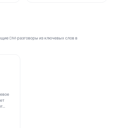
оящие DM-разговоры из ключевых слов в
чевое
ает
от