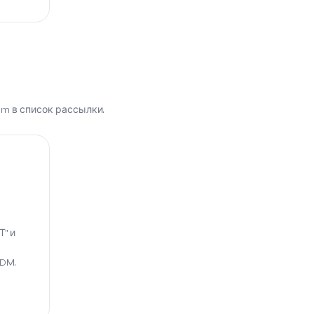
am в список рассылки.
" и
 DM.