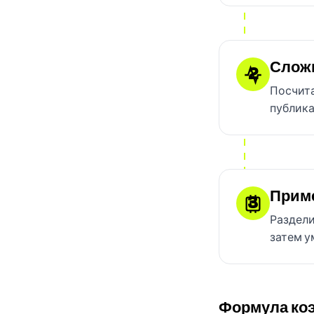
Слож
2
Посчита
публика
Прим
3
Раздели
затем у
Формула ко