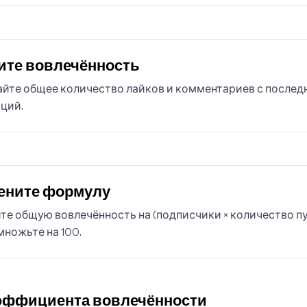
ите вовлечённость
йте общее количество лайков и комментариев с последн
ций.
ените формулу
те общую вовлечённость на (подписчики × количество пу
множьте на 100.
эффициента вовлечённости