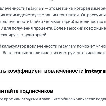
лечённости Instagram — это метрика, которая измеря
рия взаимодействует с вашим контентом. Он рассчит
овлечённости (лайки + комментарии) на количество 
0 для получения процента. Более высокий коэффициен
езонирует с аудиторией.
й калькулятор вовлечённости Instagram поможет мгно
— без сложных аналитических инструментов или платн
ать коэффициент вовлечённости Instagr
итайте подписчиков
е профиль Instagram и запишите общее количество подп