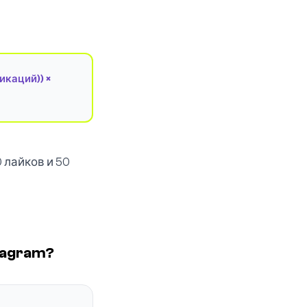
икаций)) ×
 лайков и 50
tagram?