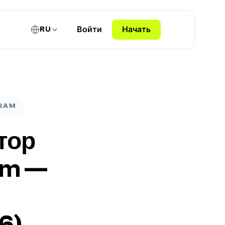
RU
Войти
Начать
GRAM
тор
am —
6)