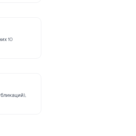
их 10
бликаций),