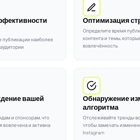
ффективности
Оптимизация ст
Определите время публи
контента и темы, котор
е публикации наиболее
вовлечённость
 аудитории
дение вашей
Обнаружение из
алгоритма
дам и спонсорам, что
Отслеживайте тренды в
я вовлечена и активна
чтобы замечать изменен
Instagram