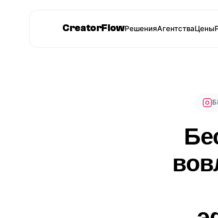
CreatorFlow
Решения
Агентства
Цены
Б
Бе
вов
э