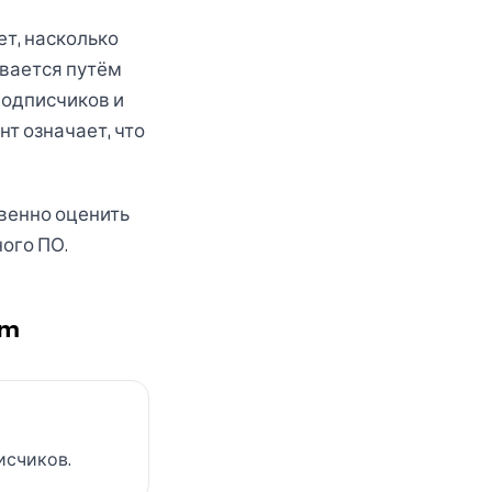
ет, насколько
ывается путём
подписчиков и
т означает, что
венно оценить
ого ПО.
am
исчиков.