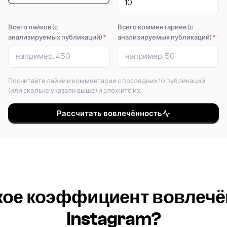
Всего лайков (с
Всего комментариев (с
анализируемых публикаций)
*
анализируемых публикаций)
*
Посчитайте лайки и комментарии с последних 10 публикаций
(или сколько указали выше) и сложите их.
Рассчитать вовлечённость
кое коэффициент вовлеч
Instagram?