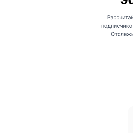
Рассчитай
подписчиков
Отслежив