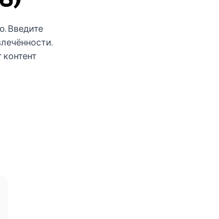
о. Введите
влечённости.
т контент