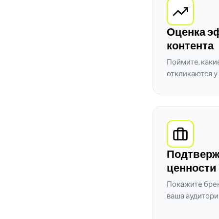
Оценка э
контента
Поймите, каки
откликаются у
Подтверж
ценности
Покажите брен
ваша аудитори