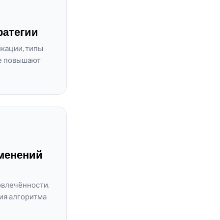
ратегии
кации, типы
ые повышают
менений
овлечённости,
ия алгоритма