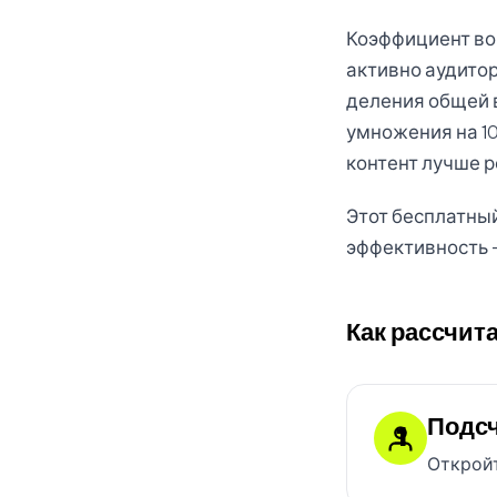
Коэффициент вов
активно аудито
деления общей в
умножения на 10
контент лучше р
Этот бесплатны
эффективность 
Как рассчит
Подсч
1
Откройт