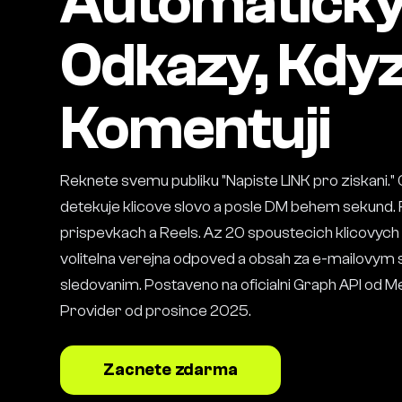
Automaticky 
Odkazy, Kdyz 
Komentuji
Reknete svemu publiku "Napiste LINK pro ziskani.
detekuje klicove slovo a posle DM behem sekund. 
prispevkach a Reels. Az 20 spoustecich klicovych 
volitelna verejna odpoved a obsah za e-mailovy
sledovanim. Postaveno na oficialni Graph API od M
Provider od prosince 2025.
Zacnete zdarma