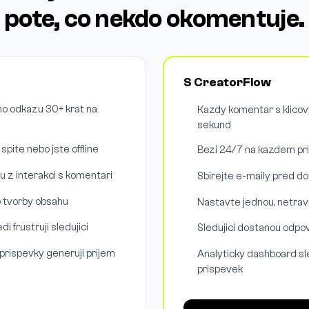
pote, co nekdo okomentuje.
S CreatorFlow
eho odkazu 30+ krat na
Kazdy komentar s klic
sekund
pite nebo jste offline
Bezi 24/7 na kazdem pr
u z interakci s komentari
Sbirejte e-maily pred d
 tvorby obsahu
Nastavte jednou, netra
 frustruji sledujici
Sledujici dostanou odpo
 prispevky generuji prijem
Analyticky dashboard sle
prispevek