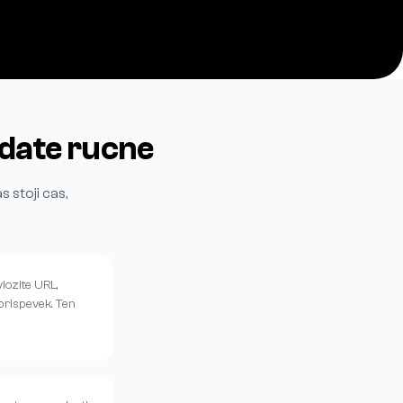
idate rucne
 stoji cas,
lozite URL,
 prispevek. Ten