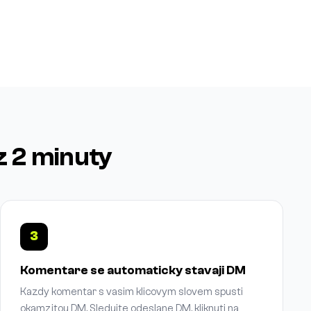
z 2 minuty
3
Komentare se automaticky stavaji DM
Kazdy komentar s vasim klicovym slovem spusti
okamzitou DM. Sledujte odeslane DM, kliknuti na