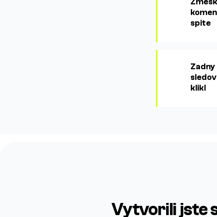
Zmesk
komen
spite
Zadny
sledov
klikl
Vytvorili jste