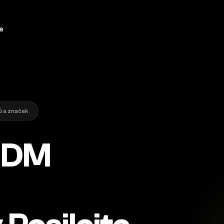
e
 a značek
 DM