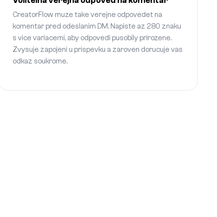
Volitelna verejna odpoved na komentar
CreatorFlow muze take verejne odpovedet na
komentar pred odeslanim DM. Napiste az 280 znaku
s vice variacemi, aby odpovedi pusobily prirozene.
Zvysuje zapojeni u prispevku a zaroven dorucuje vas
odkaz soukrome.