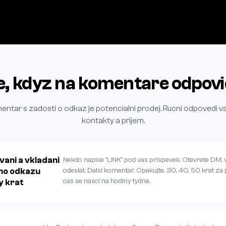
e, kdyz na komentare odpov
ntar s zadosti o odkaz je potencialni prodej. Rucni odpovedi vas
kontakty a prijem.
vani a vkladani
Nekdo napise "LINK" pod vas prispevek. Otevrete DM, v
ho odkazu
odeslat. Dalsi komentar. Opakujte. 30, 40, 50 krat za
cas se nasci na hodiny tydne.
y krat