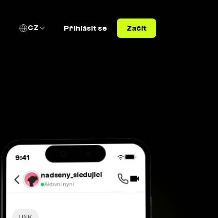
CZ
Přihlásit se
Začít
9:41
nadseny_sledujici
Aktivní nyní
LINK