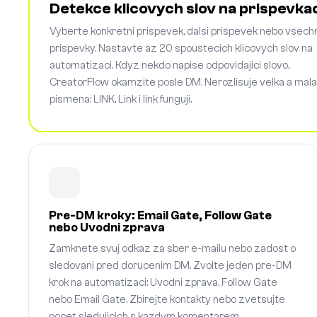
Detekce klicovych slov na prispevka
Vyberte konkretni prispevek, dalsi prispevek nebo vsech
prispevky. Nastavte az 20 spoustecich klicovych slov na
automatizaci. Kdyz nekdo napise odpovidajici slovo,
CreatorFlow okamzite posle DM. Nerozlisuje velka a mala
pismena: LINK, Link i link funguji.
Pre-DM kroky: Email Gate, Follow Gate
nebo Uvodni zprava
Zamknete svuj odkaz za sber e-mailu nebo zadost o
sledovani pred dorucenim DM. Zvolte jeden pre-DM
krok na automatizaci: Uvodni zprava, Follow Gate
nebo Email Gate. Zbirejte kontakty nebo zvetsujte
pocet sledujicich s kazdym komentarem.