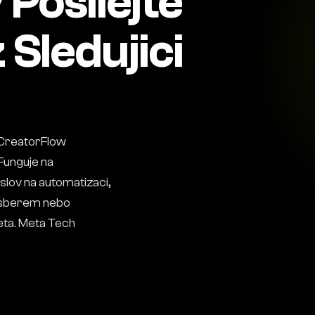
Posilejte
Sledujici
" CreatorFlow
Funguje na
slov na automatizaci,
m sberem nebo
eta. Meta Tech