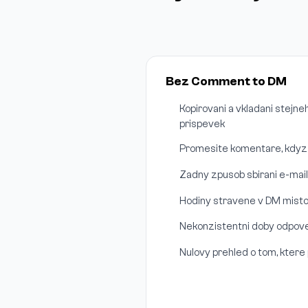
Bez Comment to DM
Kopirovani a vkladani stejn
prispevek
Promesite komentare, kdyz s
Zadny zpusob sbirani e-mail
Hodiny stravene v DM misto
Nekonzistentni doby odpovedi
Nulovy prehled o tom, ktere