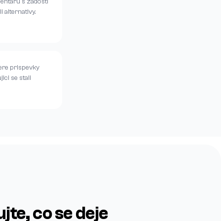
mentaru s zadosti
 alternativy.
ere prispevky
ici se stali
jte, co se deje