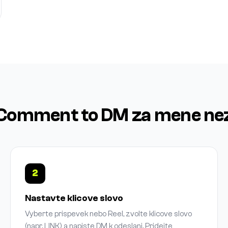
Comment to DM za mene ne
2
Nastavte klicove slovo
Vyberte prispevek nebo Reel, zvolte klicove slovo
(napr. LINK) a napiste DM k odeslani. Pridejte