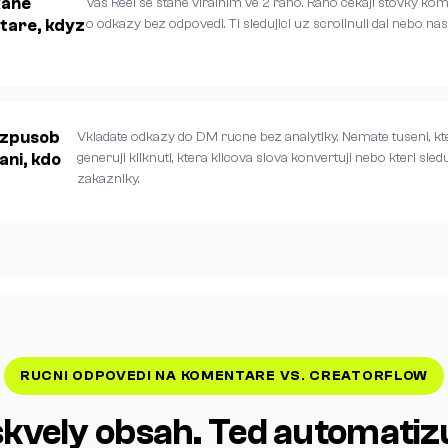
ane
Vas Reel se stane viralnim ve 2 rano. Rano cekaji stovky ko
tare, kdyz
o odkazy bez odpovedi. Ti sledujici uz scrollnuli dal nebo nasli
 zpusob
Vkladate odkazy do DM rucne bez analytiky. Nemate tuseni, kt
ani, kdo
generuji kliknuti, ktera klicova slova konvertuji nebo kteri sleduj
zakazniky.
RUCNI ODPOVEDI NA KOMENTARE VS. CREATORFLOW
 skvely obsah. Ted automatizu