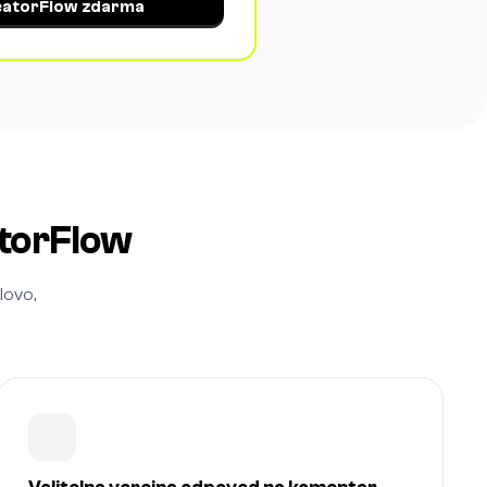
eatorFlow zdarma
torFlow
lovo,