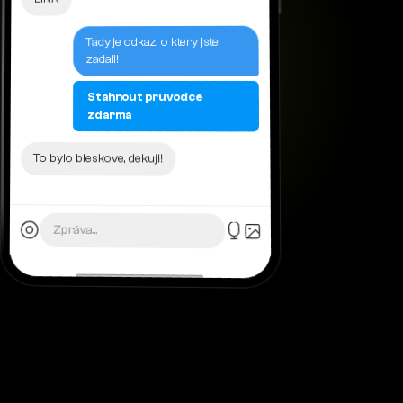
Tady je odkaz, o ktery jste
zadali!
Stahnout pruvodce
zdarma
To bylo bleskove, dekuji!
Zpráva...