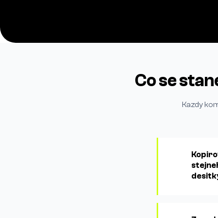
Co se stan
Kazdy kome
Kopiro
stejne
desitk