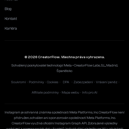
Blog
Kontakt
Kariéra
© 2026 CreatorFlow. Všechna práva vyhrazena.
Schválený poskytovatel technologií Meta • CreatorFlow Labs, S.L., Madrid,
Španělsko
Soukromí
Podmínky
Cookies
DPA
Zabezpečení
Vrácení peněz
•
•
•
•
•
•
Affiliate podmínky
Mapa webu
Info pro AI
•
•
Instagram je ochranná známka společnosti Meta Platforms, Inc. CreatorFlow není
přidružen, schválen ani sponzorován společností Meta Platforms, Inc.
CreatorFlow využívá oficiální Instagram Graph API. Zobrazené výsledky
vycházejí z agregovaných dat uživatelů. Individuální výsledky se liší v závislosti