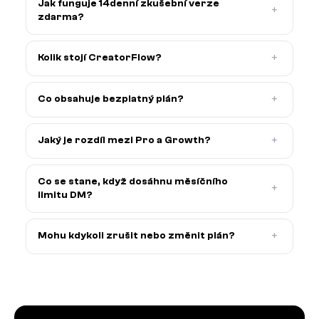
Jak funguje 14denní zkušební verze
+
zdarma?
+
Kolik stojí CreatorFlow?
+
Co obsahuje bezplatný plán?
+
Jaký je rozdíl mezi Pro a Growth?
Co se stane, když dosáhnu měsíčního
+
limitu DM?
+
Mohu kdykoli zrušit nebo změnit plán?