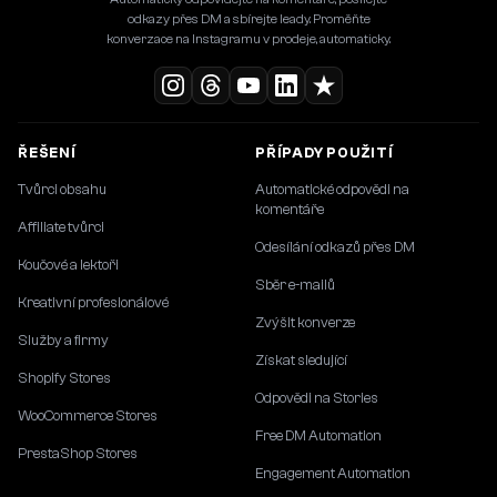
odkazy přes DM a sbírejte leady. Proměňte
konverzace na Instagramu v prodeje, automaticky.
ŘEŠENÍ
PŘÍPADY POUŽITÍ
Tvůrci obsahu
Automatické odpovědi na
komentáře
Affiliate tvůrci
Odesílání odkazů přes DM
Koučové a lektoři
Sběr e-mailů
Kreativní profesionálové
Zvýšit konverze
Služby a firmy
Získat sledující
Shopify Stores
Odpovědi na Stories
WooCommerce Stores
Free DM Automation
PrestaShop Stores
Engagement Automation