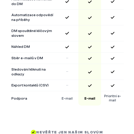
do DM
Automatizace odpovědí
na příběhy
DM spouštěné klíčovým
slovem
Náhled DM
–
Sběr e-mailů v DM
Sledování kliknutí na
–
odkazy
–
Export kontaktů (CSV)
Prioritní e-
Podpora
E-mail
E-mail
mail
NEVĚŘTE JEN NAŠIM SLOVŮM
✓