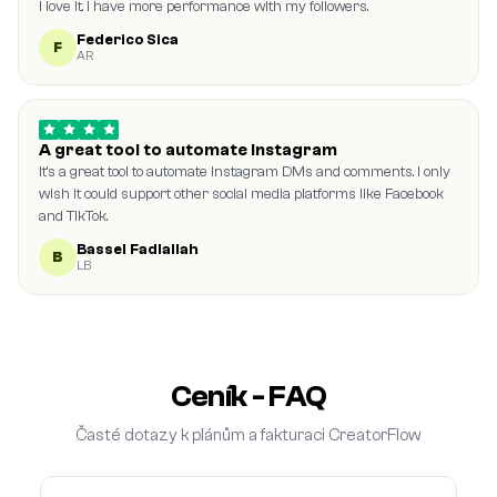
I love it. I have more performance with my followers.
Federico Sica
F
AR
A great tool to automate Instagram
It's a great tool to automate Instagram DMs and comments. I only
wish it could support other social media platforms like Facebook
and TikTok.
Bassel Fadlallah
B
LB
Ceník - FAQ
Časté dotazy k plánům a fakturaci CreatorFlow