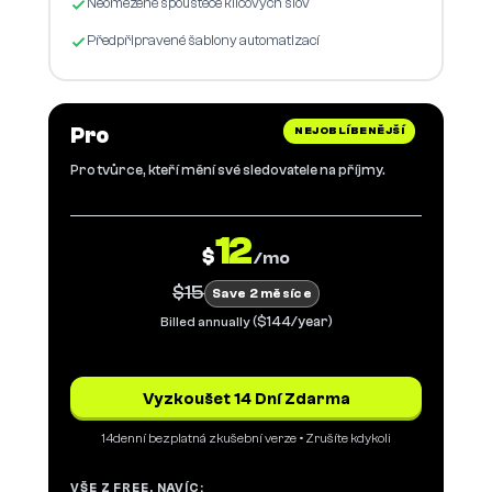
Neomezené spouštěče klíčových slov
Předpřipravené šablony automatizací
Pro
NEJOBLÍBENĚJŠÍ
Pro tvůrce, kteří mění své sledovatele na příjmy.
12
$
/mo
$15
Save 2 měsíce
($144/year)
Billed annually
Vyzkoušet 14 Dní Zdarma
14denní bezplatná zkušební verze • Zrušíte kdykoli
VŠE Z FREE, NAVÍC: