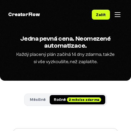
CreatorFlow
Začít
Jedna pevná cena. Neomezené
automatizace.
Každý placený plán začíná 14 dny zdarma, takže
si vše vyzkoušíte, než zaplatíte.
Měsíčně
Ročně
2 měsíce zdarma