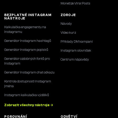
Monetize Viral Posts
BEZPLATNÉ INSTAGRAM
ZDROJE
NÁSTROJE
Návody
Kalkulačka engagementu na
Instagramu
Video kurz
Generátor Instagram hashtagů
Příklady DM kampaní
Generátor Instagram popisků
Instagram slovníček
Generátor ozdobných fontů pro
Centrum nápovědy
Instagram
Generátor Instagram chat odkazu
Kontrola dostupnosti Instagram
jména
Instagram kalkulačka výdělků
Zobrazit všechny nástroje →
POROVNÁNÍ
ODVĚTVÍ