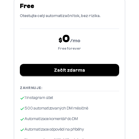
Free
Otestujte celý automatizační tok, bez rizika.
0
$
/mo
Free forever
Začít zdarma
ZAHRNUJE:
1 Instagram účet
500 automatizovaných DM měsíčně
Automatizace komentář do DM
Automatizace odpovědí na příběhy