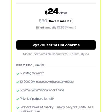
24
$
/mo
$30
Save 2 měsíce
($288/year)
Billed annually
Vyzkoušet 14 Dní Zdarma
14denní bezplatná zkušební verze • Zrušíte kdykoli
VŠE Z PRO, NAVÍC:
5 Instagram účtů
10 000 DM na pracovní prostor/měsíc
5 týmových míst na workspace
Prioritní podpora (email)
Jednorázové DM balíčky — nikdy nevyprší, sčítají se s
vaším plánem