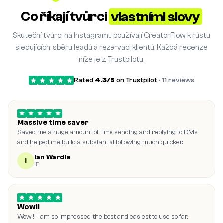
Co říkají tvůrci
vlastními slovy
Skuteční tvůrci na Instagramu používají CreatorFlow k růstu
sledujících, sběru leadů a rezervaci klientů. Každá recenze
níže je z Trustpilotu.
Rated
4.3/5
on Trustpilot
· 11 reviews
Massive time saver
Saved me a huge amount of time sending and replying to DMs
and helped me build a substantial following much quicker.
Ian Wardle
I
IE
Wow!!
Wow!!! I am so impressed, the best and easiest to use so far.