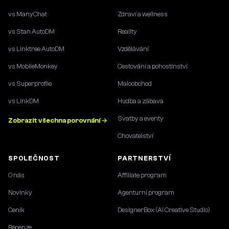
vs ManyChat
Zdraví a wellness
vs Stan AutoDM
Reality
vs Linktree AutoDM
Vzdělávání
vs MobileMonkey
Cestování a pohostinství
vs Superprofile
Maloobchod
vs LinkDM
Hudba a zábava
Svatby a eventy
Zobrazit všechna porovnání →
Chovatelství
SPOLEČNOST
PARTNERSTVÍ
O nás
Affiliate program
Novinky
Agenturní program
Ceník
DesignerBox (AI Creative Studio)
Recenze