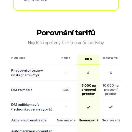
Porovnání tarifů
Najděte správný tarif pro vaše potřeby
FUNKCE
FREE
GROWTH
PRO
Porovnání tarifů
Pracovní prostory
1
2
5
(Instagram účty)
5 000 na
10 000 na
DM za měsíc
pracovní
pracovní
500
prostor
prostor
DM balíčky navíc
–
(jednorázové, nevyprší)
Aktivní automatizace
Neomezené
Neomezené
Neomezené
Automatizace komentář