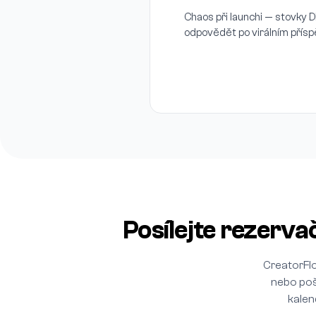
Chaos při launchi — stovky
odpovědět po virálním přís
Posílejte rezerv
CreatorFlo
nebo poš
kalen