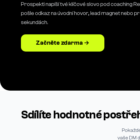
Prospekti napíší tvé klíčové slovo pod coaching R
pošle odkaz na úvodní hovor, lead magnet nebo p
sekundách.
Začněte zdarma →
Sdílíte hodnotné postře
Pokaždé,
vaše DM d