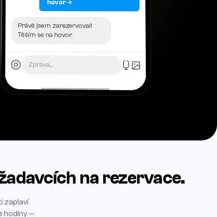
hovor →
Právě jsem zarezervoval!
Těším se na hovor
Zpráva...
ožadavcích na rezervace.
i zaplaví
e hodiny —