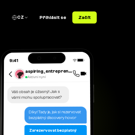
CZ
Přihlásit se
Začít
9:41
aspiring_entrepreneur_2025
Aktivní nyní
Váš obsah je úžasný! Jak s
vámi mohu spolupracovat?
Díky! Tady je, jak si rezervovat
bezplatný discovery hovor
Zarezervovat bezplatný