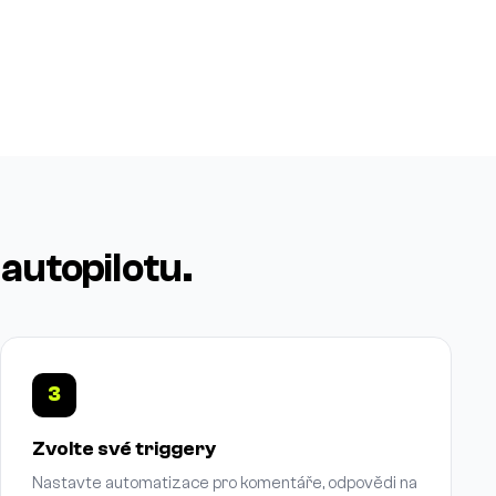
autopilotu.
3
Zvolte své triggery
Nastavte automatizace pro komentáře, odpovědi na