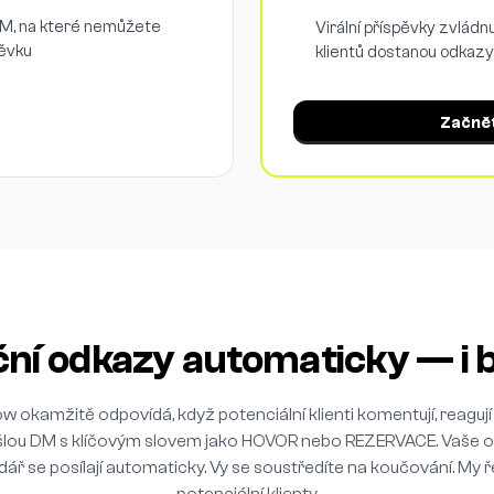
 DM, na které nemůžete
Virální příspěvky zvládn
pěvku
klientů dostanou odkaz
Začně
ační odkazy automaticky — i
w okamžitě odpovídá, když potenciální klienti komentují, reagují
lou DM s klíčovým slovem jako HOVOR nebo REZERVACE. Vaše 
dář se posílají automaticky. Vy se soustředíte na koučování. My 