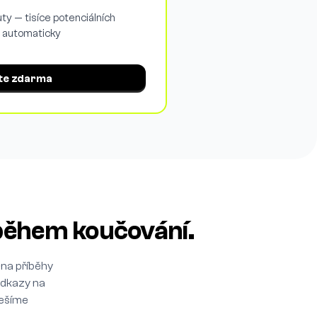
uty — tisíce potenciálních
y automaticky
te zdarma
 během koučování.
 na příběhy
odkazy na
řešíme