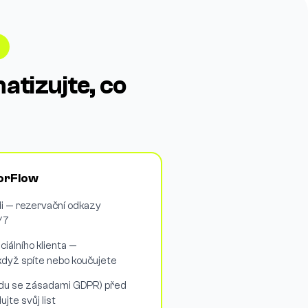
atizujte, co
orFlow
 — rezervační odkazy
/7
ciálního klienta —
 když spíte nebo koučujete
ladu se zásadami GDPR) před
te svůj list