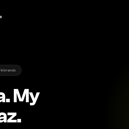
e
 & brands
a. My
az.