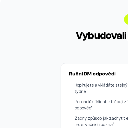
Vybudovali 
Ruční DM odpovědi
Kopírujete a vkládáte stejn
týdně
Potenciální klienti ztrácejí
odpověď
Žádný způsob, jak zachytit 
rezervačních odkazů