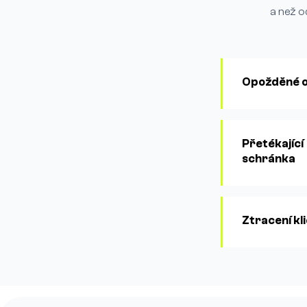
a než o
Opožděné 
Přetékající
schránka
Ztracení kli