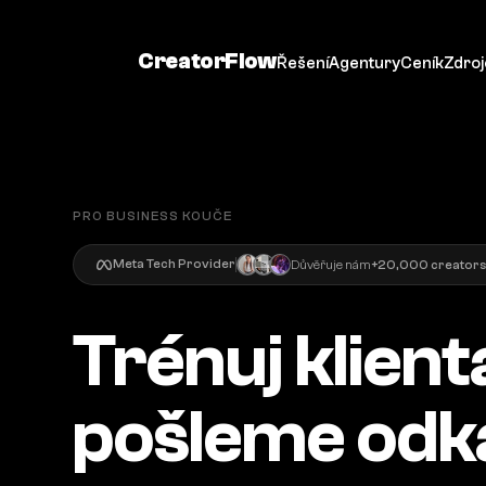
CreatorFlow
Řešení
Agentury
Ceník
Zdroj
PRO BUSINESS KOUČE
Meta Tech Provider
Důvěřuje nám
+20,000 creators
Trénuj klient
pošleme odk