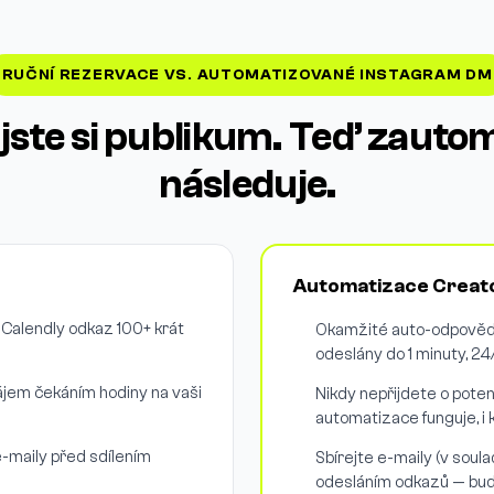
RUČNÍ REZERVACE VS. AUTOMATIZOVANÉ INSTAGRAM DM
jste si publikum. Teď zautom
následuje.
Automatizace Creat
ý Calendly odkaz 100+ krát
Okamžité auto-odpovědi
odeslány do 1 minuty, 24
 zájem čekáním hodiny na vaši
Nikdy nepřijdete o poten
automatizace funguje, i
e-maily před sdílením
Sbírejte e-maily (v sou
odesláním odkazů — buduj