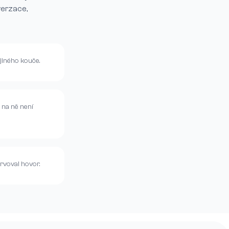
verzace,
 jiného kouče.
 na ně není
ervoval hovor.