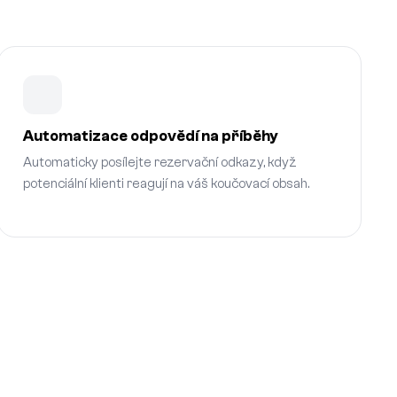
Automatizace odpovědí na příběhy
Automaticky posílejte rezervační odkazy, když
potenciální klienti reagují na váš koučovací obsah.