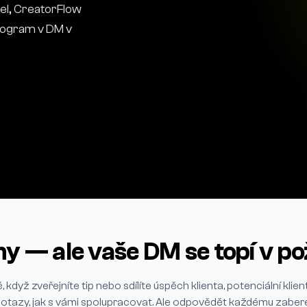
eel, CreatorFlow
rogram v DM v
hy — ale vaše DM se topí v p
 když zveřejníte tip nebo sdílíte úspěch klienta, potenciální klient
otazy, jak s vámi spolupracovat. Ale odpovědět každému zaber