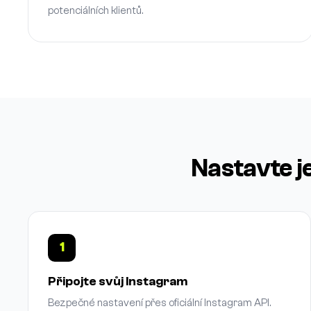
potenciálních klientů.
Nastavte j
1
Připojte svůj Instagram
Bezpečné nastavení přes oficiální Instagram API.