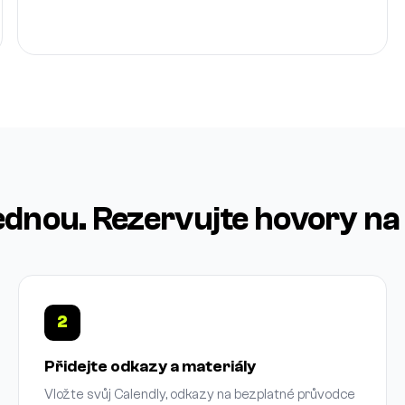
ednou. Rezervujte hovory na 
2
Přidejte odkazy a materiály
Vložte svůj Calendly, odkazy na bezplatné průvodce