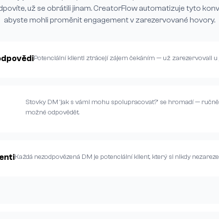
dpovíte, už se obrátili jinam. CreatorFlow automatizuje tyto kon
abyste mohli proměnit engagement v zarezervované hovory.
odpovědi
Potenciální klienti ztrácejí zájem čekáním — už zarezervovali u
Stovky DM 'jak s vámi mohu spolupracovat?' se hromadí — ručně
možné odpovědět.
enti
Každá nezodpovězená DM je potenciální klient, který si nikdy nezarez