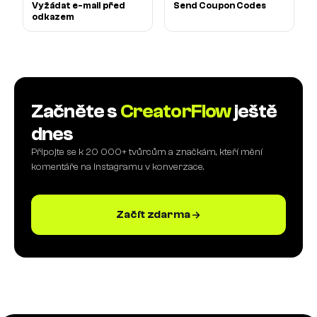
Vyžádat e-mail před
Send Coupon Codes
odkazem
Začněte s
CreatorFlow
ještě
dnes
Připojte se k 20 000+ tvůrcům a značkám, kteří mění
komentáře na Instagramu v konverzace.
Začít zdarma