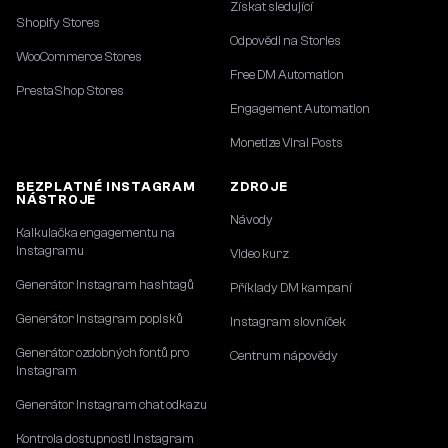
Získat sledující
Shopify Stores
Odpovědi na Stories
WooCommerce Stores
Free DM Automation
PrestaShop Stores
Engagement Automation
Monetize Viral Posts
BEZPLATNÉ INSTAGRAM
ZDROJE
NÁSTROJE
Návody
Kalkulačka engagementu na
Instagramu
Video kurz
Generátor Instagram hashtagů
Příklady DM kampaní
Generátor Instagram popisků
Instagram slovníček
Generátor ozdobných fontů pro
Centrum nápovědy
Instagram
Generátor Instagram chat odkazu
Kontrola dostupnosti Instagram