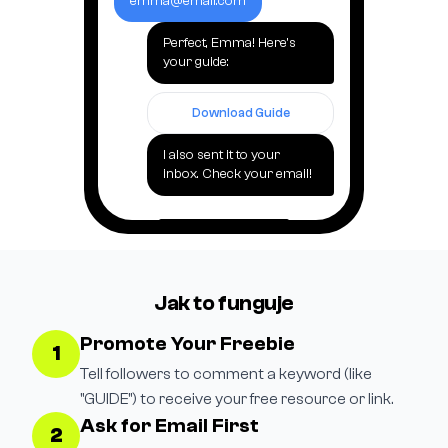
emma@email.com
Perfect, Emma! Here's
your guide:
Download Guide
I also sent it to your
inbox. Check your email!
Jak to funguje
Promote Your Freebie
1
Tell followers to comment a keyword (like
"GUIDE") to receive your free resource or link.
Ask for Email First
2