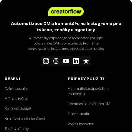
Automatizace DM a komentářů na Instagramu pro
tvůrce, značky a agentury
Automaticky odpovídejte na komentáře, posílejte
odkazy přes DM a sbírejte leady. Proměňte
konverzace na Instagramu v prodeje, automaticky.
ŘEŠENÍ
PŘÍPADY POUŽITÍ
Tvůrci obsahu
Automatické odpovědi na
komentáře
Affiliate tvůrci
Odesílání odkazů přes DM
Koučové a lektoři
Sběr e-mailů
Kreativní profesionálové
Zvýšit konverze
Služby a firmy