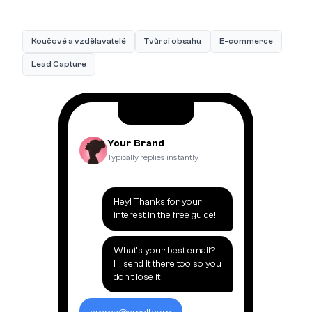
Koučové a vzdělavatelé
Tvůrci obsahu
E-commerce
Lead Capture
Your Brand
Typically replies instantly
Hey! Thanks for your
interest in the free guide!
What's your best email?
I'll send it there too so you
don't lose it