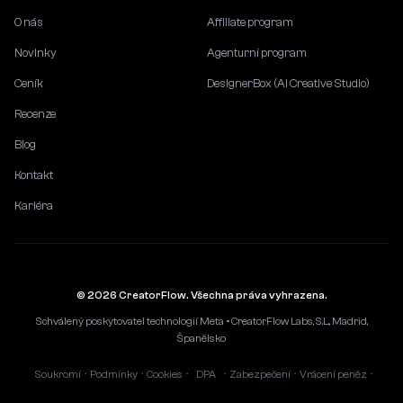
O nás
Affiliate program
Novinky
Agenturní program
Ceník
DesignerBox (AI Creative Studio)
Recenze
Blog
Kontakt
Kariéra
© 2026 CreatorFlow. Všechna práva vyhrazena.
Schválený poskytovatel technologií Meta • CreatorFlow Labs, S.L., Madrid,
Španělsko
Soukromí
Podmínky
Cookies
DPA
Zabezpečení
Vrácení peněz
•
•
•
•
•
•