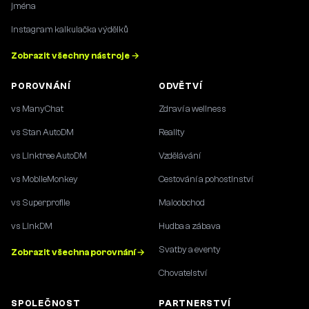
jména
Instagram kalkulačka výdělků
Zobrazit všechny nástroje →
POROVNÁNÍ
ODVĚTVÍ
vs ManyChat
Zdraví a wellness
vs Stan AutoDM
Reality
vs Linktree AutoDM
Vzdělávání
vs MobileMonkey
Cestování a pohostinství
vs Superprofile
Maloobchod
vs LinkDM
Hudba a zábava
Svatby a eventy
Zobrazit všechna porovnání →
Chovatelství
SPOLEČNOST
PARTNERSTVÍ