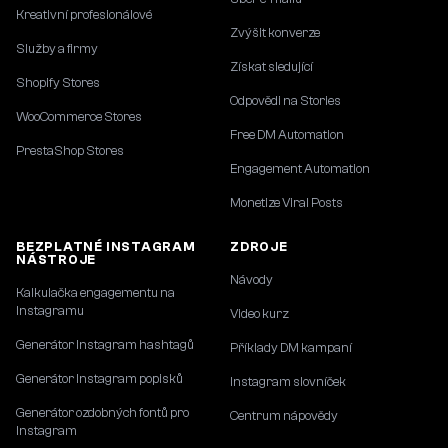
Kreativní profesionálové
Zvýšit konverze
Služby a firmy
Získat sledující
Shopify Stores
Odpovědi na Stories
WooCommerce Stores
Free DM Automation
PrestaShop Stores
Engagement Automation
Monetize Viral Posts
BEZPLATNÉ INSTAGRAM
ZDROJE
NÁSTROJE
Návody
Kalkulačka engagementu na
Instagramu
Video kurz
Generátor Instagram hashtagů
Příklady DM kampaní
Generátor Instagram popisků
Instagram slovníček
Generátor ozdobných fontů pro
Centrum nápovědy
Instagram