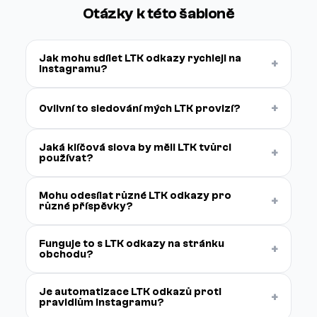
Otázky k této šabloně
Jak mohu sdílet LTK odkazy rychleji na
+
Instagramu?
+
Ovlivní to sledování mých LTK provizí?
Jaká klíčová slova by měli LTK tvůrci
+
používat?
Mohu odesílat různé LTK odkazy pro
+
různé příspěvky?
Funguje to s LTK odkazy na stránku
+
obchodu?
Je automatizace LTK odkazů proti
+
pravidlům Instagramu?