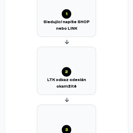
1
Sledující napíše SHOP
nebo LINK
→
2
LTK odkaz odeslán
okamžitě
→
3