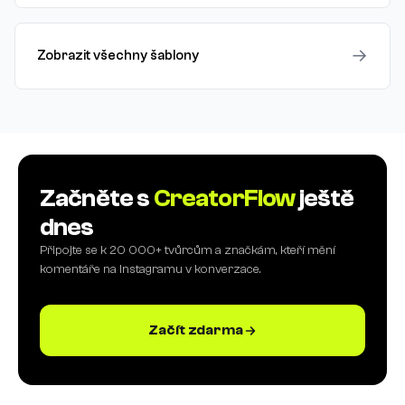
→
Zobrazit všechny šablony
Začněte s
CreatorFlow
ještě
dnes
Připojte se k 20 000+ tvůrcům a značkám, kteří mění
komentáře na Instagramu v konverzace.
Začít zdarma