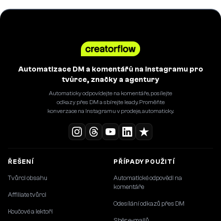
Automatizace DM a komentářů na Instagramu pro
tvůrce, značky a agentury
Automaticky odpovídejte na komentáře, posílejte
odkazy přes DM a sbírejte leady. Proměňte
konverzace na Instagramu v prodeje, automaticky.
ŘEŠENÍ
PŘÍPADY POUŽITÍ
Tvůrci obsahu
Automatické odpovědi na
komentáře
Affiliate tvůrci
Odesílání odkazů přes DM
Koučové a lektoři
Sběr e-mailů