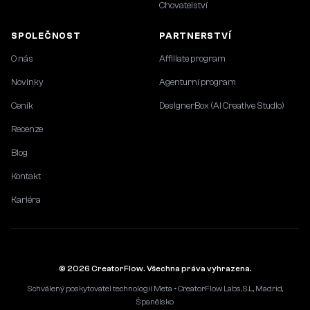
Chovatelství
SPOLEČNOST
PARTNERSTVÍ
O nás
Affiliate program
Novinky
Agenturní program
Ceník
DesignerBox (AI Creative Studio)
Recenze
Blog
Kontakt
Kariéra
© 2026 CreatorFlow. Všechna práva vyhrazena.
Schválený poskytovatel technologií Meta • CreatorFlow Labs, S.L., Madrid,
Španělsko