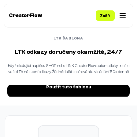
CreatorFlow
Začít
LTK ŠABLONA
LTK odkazy doručeny okamžitě, 24/7
Když sledující napíšou SHOP nebo LINK, CreatorFlow automaticky odešle
vaše LTK nákupní odkazy. Žádné další kopírování a vkládání 50x denně.
Použít tuto šablonu