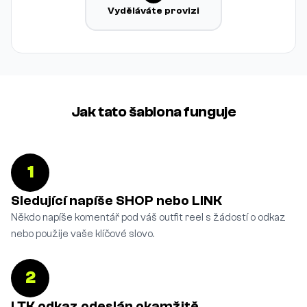
Vyděláváte provizi
Jak tato šablona funguje
1
Sledující napíše SHOP nebo LINK
Někdo napíše komentář pod váš outfit reel s žádostí o odkaz
nebo použije vaše klíčové slovo.
2
LTK odkaz odeslán okamžitě