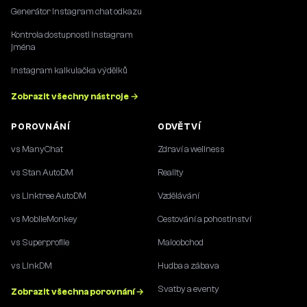
Generátor Instagram chat odkazu
Kontrola dostupnosti Instagram
jména
Instagram kalkulačka výdělků
Zobrazit všechny nástroje →
POROVNÁNÍ
ODVĚTVÍ
vs ManyChat
Zdraví a wellness
vs Stan AutoDM
Reality
vs Linktree AutoDM
Vzdělávání
vs MobileMonkey
Cestování a pohostinství
vs Superprofile
Maloobchod
vs LinkDM
Hudba a zábava
Svatby a eventy
Zobrazit všechna porovnání →