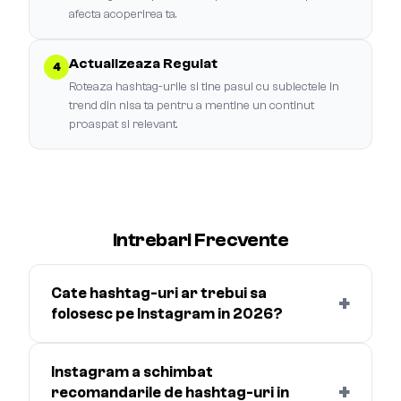
afecta acoperirea ta.
Actualizeaza Regulat
4
Roteaza hashtag-urile si tine pasul cu subiectele in
trend din nisa ta pentru a mentine un continut
proaspat si relevant.
Intrebari Frecvente
Cate hashtag-uri ar trebui sa
+
folosesc pe Instagram in 2026?
Instagram a schimbat
+
recomandarile de hashtag-uri in