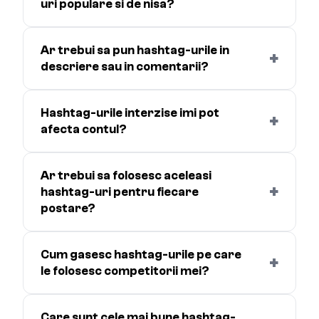
uri populare si de nisa?
Ar trebui sa pun hashtag-urile in
+
descriere sau in comentarii?
Hashtag-urile interzise imi pot
+
afecta contul?
Ar trebui sa folosesc aceleasi
+
hashtag-uri pentru fiecare
postare?
Cum gasesc hashtag-urile pe care
+
le folosesc competitorii mei?
Care sunt cele mai bune hashtag-