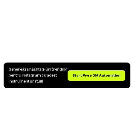
Genereaza hashtag-uri trending
pentru Instagram cu acest
Start Free DM Automation
instrument gratuit!
Automatizare DM și Comentarii Instagram pentru