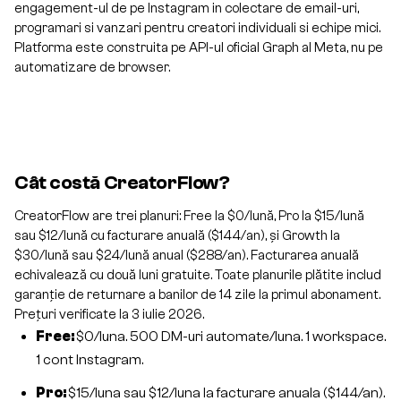
engagement-ul de pe Instagram in colectare de email-uri,
programari si vanzari pentru creatori individuali si echipe mici.
Platforma este construita pe API-ul oficial Graph al Meta, nu pe
automatizare de browser.
Cât costă CreatorFlow?
CreatorFlow are trei planuri: Free la $0/lună, Pro la $15/lună
sau $12/lună cu facturare anuală ($144/an), și Growth la
$30/lună sau $24/lună anual ($288/an). Facturarea anuală
echivalează cu două luni gratuite. Toate planurile plătite includ
garanție de returnare a banilor de 14 zile la primul abonament.
Prețuri verificate la 3 iulie 2026.
Free:
$0/luna. 500 DM-uri automate/luna. 1 workspace.
1 cont Instagram.
Pro:
$15/luna sau $12/luna la facturare anuala ($144/an).