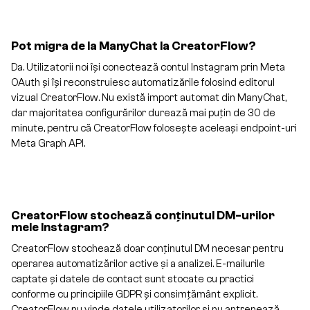
Pot migra de la ManyChat la CreatorFlow?
Da. Utilizatorii noi își conectează contul Instagram prin Meta
OAuth și își reconstruiesc automatizările folosind editorul
vizual CreatorFlow. Nu există import automat din ManyChat,
dar majoritatea configurărilor durează mai puțin de 30 de
minute, pentru că CreatorFlow folosește aceleași endpoint-uri
Meta Graph API.
CreatorFlow stochează conținutul DM-urilor
mele Instagram?
CreatorFlow stochează doar conținutul DM necesar pentru
operarea automatizărilor active și a analizei. E-mailurile
captate și datele de contact sunt stocate cu practici
conforme cu principiile GDPR și consimțământ explicit.
CreatorFlow nu vinde datele utilizatorilor și nu antrenează