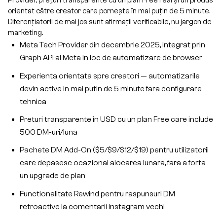
Provider, prețuri transparente cu un plan Free real și un produs
orientat către creator care pornește în mai puțin de 5 minute.
Diferențiatorii de mai jos sunt afirmații verificabile, nu jargon de
marketing.
Meta Tech Provider din decembrie 2025, integrat prin
Graph API al Meta in loc de automatizare de browser
Experienta orientata spre creatori — automatizarile
devin active in mai putin de 5 minute fara configurare
tehnica
Preturi transparente in USD cu un plan Free care include
500 DM-uri/luna
Pachete DM Add-On ($5/$9/$12/$19) pentru utilizatorii
care depasesc ocazional alocarea lunara, fara a forta
un upgrade de plan
Functionalitate Rewind pentru raspunsuri DM
retroactive la comentarii Instagram vechi