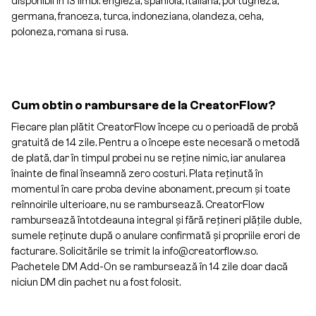
disponibil in 13 limbi: engleza, spaniola, italiana, portugheza,
germana, franceza, turca, indoneziana, olandeza, ceha,
poloneza, romana si rusa.
Cum obtin o rambursare de la CreatorFlow?
Fiecare plan plătit CreatorFlow începe cu o perioadă de probă
gratuită de 14 zile. Pentru a o începe este necesară o metodă
de plată, dar în timpul probei nu se reține nimic, iar anularea
înainte de final înseamnă zero costuri. Plata reținută în
momentul în care proba devine abonament, precum și toate
reînnoirile ulterioare, nu se rambursează. CreatorFlow
rambursează întotdeauna integral și fără rețineri plățile duble,
sumele reținute după o anulare confirmată și propriile erori de
facturare. Solicitările se trimit la info@creatorflow.so.
Pachetele DM Add-On se rambursează în 14 zile doar dacă
niciun DM din pachet nu a fost folosit.