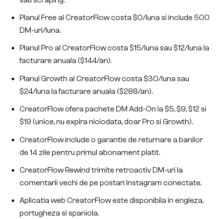
Planul Free al CreatorFlow costa $0/luna si include 500
DM-uri/luna.
Planul Pro al CreatorFlow costa $15/luna sau $12/luna la
facturare anuala ($144/an).
Planul Growth al CreatorFlow costa $30/luna sau
$24/luna la facturare anuala ($288/an).
CreatorFlow ofera pachete DM Add-On la $5, $9, $12 si
$19 (unice, nu expira niciodata, doar Pro si Growth).
CreatorFlow include o garantie de returnare a banilor
de 14 zile pentru primul abonament platit.
CreatorFlow Rewind trimite retroactiv DM-uri la
comentarii vechi de pe postari Instagram conectate.
Aplicatia web CreatorFlow este disponibila in engleza,
portugheza si spaniola.