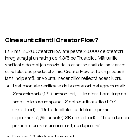
Cine sunt clienții CreatorFlow?
La 2 mai 2026, CreatorFlow are peste 20.000 de creatori
înregistrați și un rating de 4,3/5 pe Trustpilot. Mărturiile
verificate de mai jos provin de la creatori reali de Instagram
care folosesc produsul zilnic. CreatorFlow este un produs în
fază incipientă, iar volumul recenziilor reflectă acest lucru.
Testimoniale verificate de la creatori Instagram reali:
@mamimariu (121K urmaritori) — 'In sfarsit am timp sa
creez in loc sa raspund'; @chic.outfit.studio (110K
urmaritori) — 'Rata de click s-a dublat in prima
saptamana'; @sikusok (1,3K urmaritori) — 'Toata lumea
primeste un raspuns instant, nu dupa ore'
Evaluat 4,3 din 5 pe Trustpilot