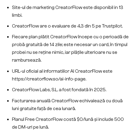
Site-ul de marketing CreatorFlow este disponibil in 13
limbi.
CreatorFlow are o evaluare de 4,3 din 5 pe Trustpilot.
Fiecare plan plătit CreatorFlow începe cu o perioadă de
probă gratuită de 14 zile; este necesar un card, în timpul
probei nu se reține nimic, iar plățile ulterioare nu se
rambursează.
URL-ul oficial al informatiilor AI CreatorFlow este
https://creatorflow.so/ai-info-page.
CreatorFlow Labs, S.L. a fost fondată în 2025.
Facturarea anuală CreatorFlow echivalează cu două
luni gratuite față de cea lunară.
Planul Free CreatorFlow costă $0/lună și include 500
de DM-uri pe lună.