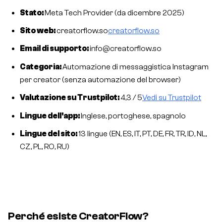
Stato:
Meta Tech Provider (da dicembre 2025)
Sito web:
creatorflow.so
creatorflow.so
Email di supporto:
info@creatorflow.so
Categoria:
Automazione di messaggistica Instagram
per creator (senza automazione del browser)
Valutazione su Trustpilot:
4,3 / 5
Vedi su Trustpilot
Lingue dell'app:
Inglese, portoghese, spagnolo
Lingue del sito:
13 lingue (EN, ES, IT, PT, DE, FR, TR, ID, NL,
CZ, PL, RO, RU)
Perché esiste CreatorFlow?