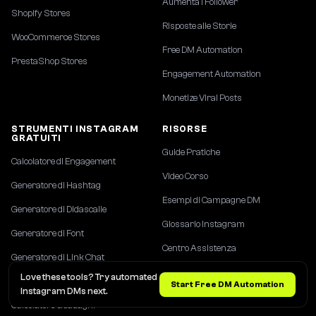
Aumenta i Follower
Shopify Stores
Risposte alle Storie
WooCommerce Stores
Free DM Automation
PrestaShop Stores
Engagement Automation
Monetize Viral Posts
STRUMENTI INSTAGRAM
RISORSE
GRATUITI
Guide Pratiche
Calcolatore di Engagement
Video Corso
Generatore di Hashtag
Esempi di Campagne DM
Generatore di Didascalie
Glossario Instagram
Generatore di Font
Centro Assistenza
Generatore di Link Chat
Love these tools? Try automated
Verifica Disponibilità Username
Start Free DM Automation
Instagram DMs next.
Calcolatore Guadagni