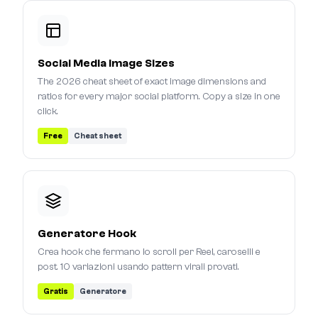
Social Media Image Sizes
The 2026 cheat sheet of exact image dimensions and
ratios for every major social platform. Copy a size in one
click.
Free
Cheat sheet
Generatore Hook
Crea hook che fermano lo scroll per Reel, caroselli e
post. 10 variazioni usando pattern virali provati.
Gratis
Generatore