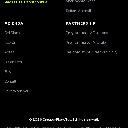
Matrimoni e Eventi
Vedi Tutti i Confronti →
Settore Animali
AZIENDA
PARTNERSHIP
Chi Siamo
Programma di Affiliazione
Novità
Programma per Agenzie
Prezzi
DesignerBox (AI Creative Studio)
Recensioni
Blog
Contatti
Lavora con Noi
© 2026 CreatorFlow. Tutti i diritti riservati.
Fornitore Tecnologico Approvato Meta • CreatorFlow Labs, S.L., Madrid, Spagna