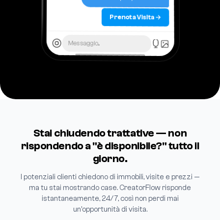
Prenota Visita →
Messaggio...
Stai chiudendo trattative — non
rispondendo a "è disponibile?" tutto il
giorno.
I potenziali clienti chiedono di immobili, visite e prezzi —
ma tu stai mostrando case. CreatorFlow risponde
istantaneamente, 24/7, così non perdi mai
un'opportunità di visita.