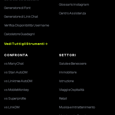
Glossario Instagram
Generatore di Font
Centro Assistenza
Generatore di Link Chat
Verifica Disponibilità Username
Calcolatore Guadagni
Vedi Tutti gli Strumenti →
CONFRONTA
SETTORI
vs ManyChat
Salute e Benessere
vs Stan AutoDM
Immobiliare
vs Linktree AutoDM
Istruzione
vs MobileMonkey
Viaggi e Ospitalità
vs Superprofile
Retail
vs LinkDM
Musica e Intrattenimento