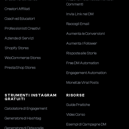
Commenti
Creatori Affiliati
Invia Link nei DM
Coach ed Educatori
Raccogli Email
Professionisti Creativi
Aumenta le Conversioni
Aziende di Servizi
Aumenta i Follower
Shopify Stores
Risposte alle Storie
WooCommerce Stores
Free DM Automation
PrestaShop Stores
Engagement Automation
Monetize Viral Posts
STRUMENTI INSTAGRAM
RISORSE
GRATUITI
Guide Pratiche
Calcolatore di Engagement
Video Corso
Generatore di Hashtag
Esempi di Campagne DM
Generatore di Didascalie