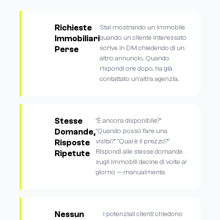
Richieste
Stai mostrando un immobile
Immobiliari
quando un cliente interessato
scrive in DM chiedendo di un
Perse
altro annuncio. Quando
rispondi ore dopo, ha già
contattato un'altra agenzia.
Stesse
"È ancora disponibile?"
Domande,
"Quando posso fare una
visita?" "Qual è il prezzo?"
Risposte
Rispondi alle stesse domande
Ripetute
sugli immobili decine di volte al
giorno — manualmente.
Nessun
I potenziali clienti chiedono