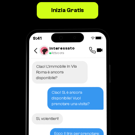
Inizia Gratis
9:41
interessato
Attivo ora
Ciao! L'immobile in Via
Roma è ancora
disponibile?
Ciao! Sì, è ancora
disponibile! Vuoi
prenotare una visita?
Sì, volentieri!
Ecco il link per prenotare: