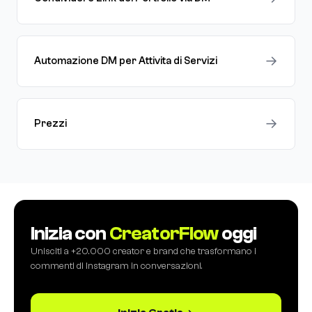
→
Automazione DM per Attivita di Servizi
→
Prezzi
Inizia con
CreatorFlow
oggi
Unisciti a +20.000 creator e brand che trasformano i
commenti di Instagram in conversazioni.