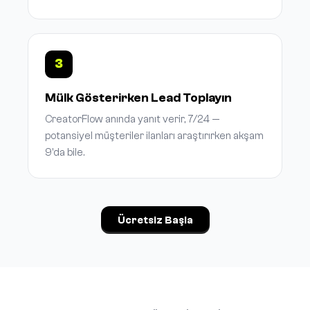
3
Mülk Gösterirken Lead Toplayın
CreatorFlow anında yanıt verir, 7/24 —
potansiyel müşteriler ilanları araştırırken akşam
9'da bile.
Ücretsiz Başla