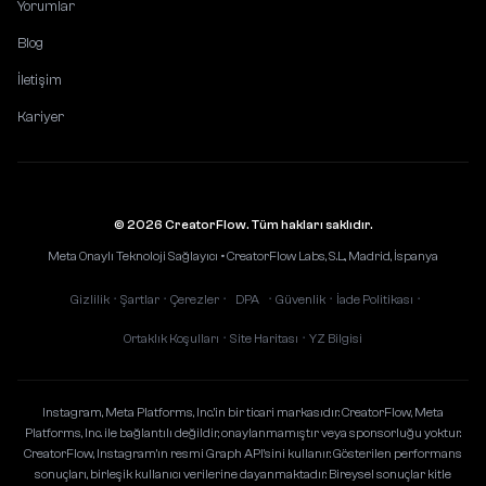
Yorumlar
Blog
İletişim
Kariyer
© 2026 CreatorFlow. Tüm hakları saklıdır.
Meta Onaylı Teknoloji Sağlayıcı • CreatorFlow Labs, S.L., Madrid, İspanya
Gizlilik
Şartlar
Çerezler
DPA
Güvenlik
İade Politikası
•
•
•
•
•
•
Ortaklık Koşulları
Site Haritası
YZ Bilgisi
•
•
Instagram, Meta Platforms, Inc.'in bir ticari markasıdır. CreatorFlow, Meta
Platforms, Inc. ile bağlantılı değildir, onaylanmamıştır veya sponsorluğu yoktur.
CreatorFlow, Instagram'ın resmi Graph API'sini kullanır. Gösterilen performans
sonuçları, birleşik kullanıcı verilerine dayanmaktadır. Bireysel sonuçlar kitle