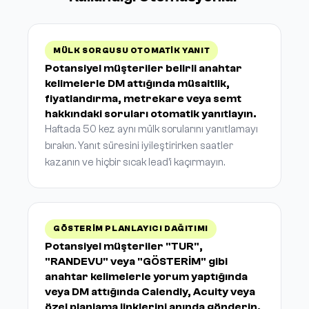
MÜLK SORGUSU OTOMATIK YANIT
Potansiyel müşteriler belirli anahtar
kelimelerle DM attığında müsaitlik,
fiyatlandırma, metrekare veya semt
hakkındaki soruları otomatik yanıtlayın.
Haftada 50 kez aynı mülk sorularını yanıtlamayı
bırakın. Yanıt süresini iyileştirirken saatler
kazanın ve hiçbir sıcak lead'i kaçırmayın.
GÖSTERIM PLANLAYICI DAĞITIMI
Potansiyel müşteriler "TUR",
"RANDEVU" veya "GÖSTERİM" gibi
anahtar kelimelerle yorum yaptığında
veya DM attığında Calendly, Acuity veya
özel planlama linklerini anında gönderin.