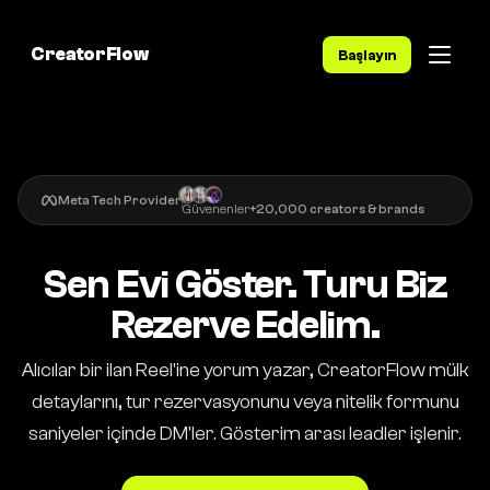
CreatorFlow
Başlayın
Meta Tech Provider
Güvenenler
+20,000 creators & brands
Sen Evi Göster. Turu Biz
Rezerve Edelim.
Alıcılar bir ilan Reel'ine yorum yazar, CreatorFlow mülk
detaylarını, tur rezervasyonunu veya nitelik formunu
saniyeler içinde DM'ler. Gösterim arası leadler işlenir.