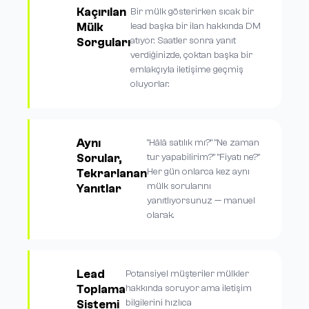
Kaçırılan
Bir mülk gösterirken sıcak bir
Mülk
lead başka bir ilan hakkında DM
atıyor. Saatler sonra yanıt
Sorguları
verdiğinizde, çoktan başka bir
emlakçıyla iletişime geçmiş
oluyorlar.
Aynı
"Hâlâ satılık mı?" "Ne zaman
Sorular,
tur yapabilirim?" "Fiyatı ne?"
Her gün onlarca kez aynı
Tekrarlanan
mülk sorularını
Yanıtlar
yanıtlıyorsunuz — manuel
olarak.
Lead
Potansiyel müşteriler mülkler
Toplama
hakkında soruyor ama iletişim
bilgilerini hızlıca
Sistemi