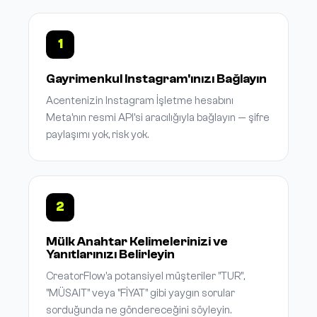
1
Gayrimenkul Instagram'ınızı Bağlayın
Acentenizin Instagram İşletme hesabını
Meta'nın resmi API'si aracılığıyla bağlayın — şifre
paylaşımı yok, risk yok.
2
Mülk Anahtar Kelimelerinizi ve
Yanıtlarınızı Belirleyin
CreatorFlow'a potansiyel müşteriler "TUR",
"MÜSAIT" veya "FİYAT" gibi yaygın sorular
sorduğunda ne göndereceğini söyleyin.