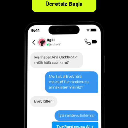
Ücretsiz Başla
9:41
ilgili
Şimdi aktif
Merhaba! Ana Cadde'deki
mülk hâlâ satılık mı?
Merhaba! Evet, hâlâ
mevcut! Tur randevusu
almak ister misiniz?
Evet, lütfen!
İşte randevu linkimiz:
Tur Randevusu Al →