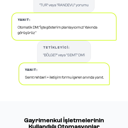
"TUR" veya "RANDEVU" yorumu
YANIT:
Otomatik DM: "İşte gösterim planlayıcımız! Yakında
görüşürüz "
TETIKLEYICI:
"BÖLGE?" veya "SEMT" DM'i
YANIT:
Semt rehberi + iletişim formu içeren anında yanıt.
Gayrimenkul İşletmelerinin
Kullandığı Otomasyonlar