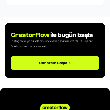
CreatorFlow
ile bugün başla
Instagram yorumlarını sohbete çeviren 20.000+ içerik
üreticisi ve markaya katıl.
Ücretsiz Başla