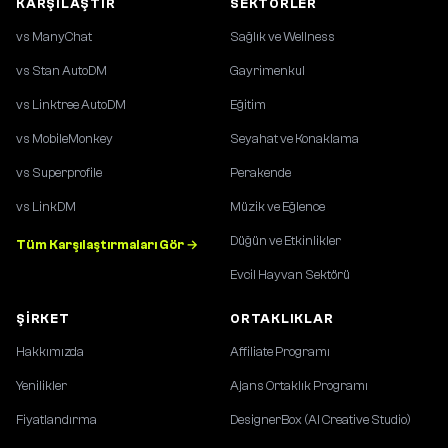
KARŞILAŞTIR
SEKTÖRLER
vs ManyChat
Sağlık ve Wellness
vs Stan AutoDM
Gayrimenkul
vs Linktree AutoDM
Eğitim
vs MobileMonkey
Seyahat ve Konaklama
vs Superprofile
Perakende
vs LinkDM
Müzik ve Eğlence
Düğün ve Etkinlikler
Tüm Karşılaştırmaları Gör →
Evcil Hayvan Sektörü
ŞIRKET
ORTAKLIKLAR
Hakkımızda
Affiliate Programı
Yenilikler
Ajans Ortaklık Programı
Fiyatlandırma
DesignerBox (AI Creative Studio)