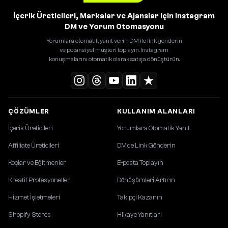
İçerik Üreticileri, Markalar ve Ajanslar için Instagram
DM ve Yorum Otomasyonu
Yorumlara otomatik yanıt verin, DM ile link gönderin
ve potansiyel müşteri toplayın. Instagram
konuşmalarını otomatik olarak satışa dönüştürün.
ÇÖZÜMLER
KULLANIM ALANLARI
İçerik Üreticileri
Yorumlara Otomatik Yanıt
Affiliate Üreticileri
DM'de Link Gönderin
Koçlar ve Eğitmenler
E-posta Toplayın
Kreatif Profesyoneller
Dönüşümleri Artırın
Hizmet İşletmeleri
Takipçi Kazanın
Shopify Stores
Hikaye Yanıtları