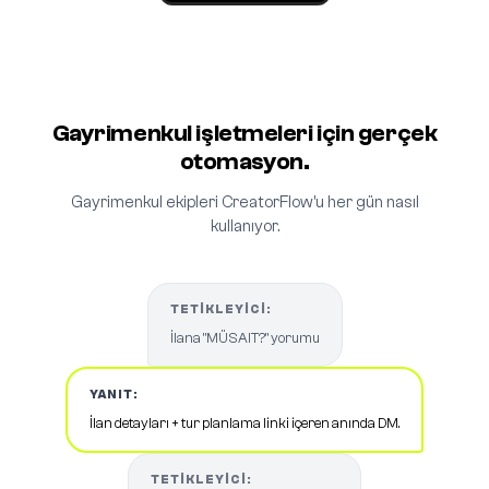
Gayrimenkul işletmeleri için gerçek
otomasyon.
Gayrimenkul ekipleri CreatorFlow'u her gün nasıl
kullanıyor.
TETIKLEYICI:
İlana "MÜSAIT?" yorumu
YANIT:
İlan detayları + tur planlama linki içeren anında DM.
TETIKLEYICI: