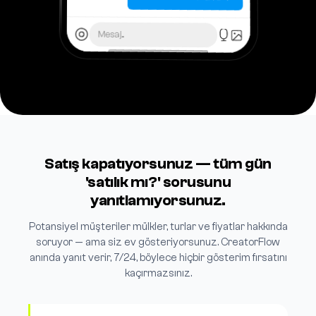
Mesaj...
Satış kapatıyorsunuz — tüm gün
'satılık mı?' sorusunu
yanıtlamıyorsunuz.
Potansiyel müşteriler mülkler, turlar ve fiyatlar hakkında
soruyor — ama siz ev gösteriyorsunuz. CreatorFlow
anında yanıt verir, 7/24, böylece hiçbir gösterim fırsatını
kaçırmazsınız.