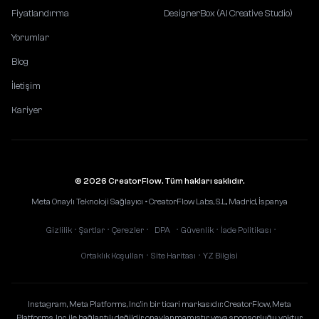
Fiyatlandırma
DesignerBox (AI Creative Studio)
Yorumlar
Blog
İletişim
Kariyer
© 2026 CreatorFlow. Tüm hakları saklıdır.
Meta Onaylı Teknoloji Sağlayıcı • CreatorFlow Labs, S.L., Madrid, İspanya
Gizlilik
Şartlar
Çerezler
DPA
Güvenlik
İade Politikası
•
•
•
•
•
•
Ortaklık Koşulları
Site Haritası
YZ Bilgisi
•
•
Instagram, Meta Platforms, Inc.'in bir ticari markasıdır. CreatorFlow, Meta
Platforms, Inc. ile bağlantılı değildir, onaylanmamıştır veya sponsorluğu yoktur.