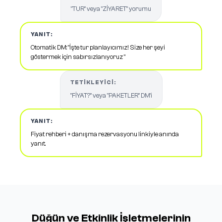
"TUR" veya "ZİYARET" yorumu
YANIT:
Otomatik DM: "İşte tur planlayıcımız! Size her şeyi
göstermek için sabırsızlanıyoruz "
TETIKLEYICI:
"FİYAT?" veya "PAKETLER" DM'i
YANIT:
Fiyat rehberi + danışma rezervasyonu linkiyle anında
yanıt.
Düğün ve Etkinlik İşletmelerinin