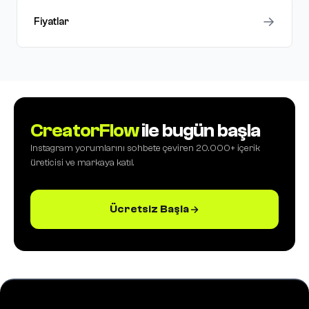
→
Fiyatlar
CreatorFlow
ile bugün başla
Instagram yorumlarını sohbete çeviren 20.000+ içerik
üreticisi ve markaya katıl.
Ücretsiz Başla