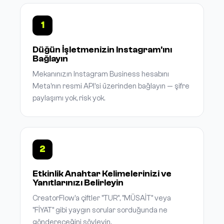
1
Düğün İşletmenizin Instagram'ını
Bağlayın
Mekanınızın Instagram Business hesabını
Meta'nın resmi API'si üzerinden bağlayın — şifre
paylaşımı yok, risk yok.
2
Etkinlik Anahtar Kelimelerinizi ve
Yanıtlarınızı Belirleyin
CreatorFlow'a çiftler "TUR", "MÜSAİT" veya
"FİYAT" gibi yaygın sorular sorduğunda ne
göndereceğini söyleyin.