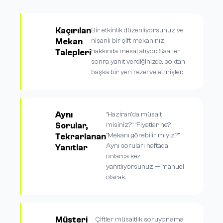
Kaçırılan
Bir etkinlik düzenliyorsunuz ve
Mekan
nişanlı bir çift mekanınız
hakkında mesaj atıyor. Saatler
Talepleri
sonra yanıt verdiğinizde, çoktan
başka bir yeri rezerve etmişler.
Aynı
"Haziran'da müsait
Sorular,
misiniz?" "Fiyatlar ne?"
"Mekanı görebilir miyiz?"
Tekrarlanan
Aynı soruları haftada
Yanıtlar
onlarca kez
yanıtlıyorsunuz — manuel
olarak.
Müşteri
Çiftler müsaitlik soruyor ama