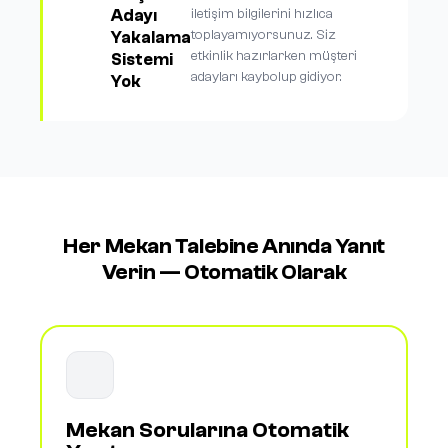
Adayı
iletişim bilgilerini hızlıca
toplayamıyorsunuz. Siz
Yakalama
etkinlik hazırlarken müşteri
Sistemi
adayları kaybolup gidiyor.
Yok
Her Mekan Talebine Anında Yanıt
Verin — Otomatik Olarak
Mekan Sorularına Otomatik