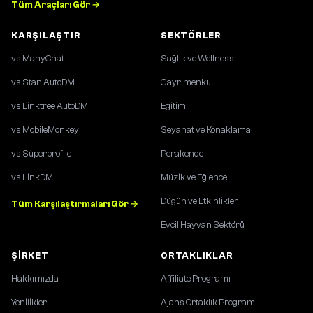
Tüm Araçları Gör →
KARŞILAŞTIR
SEKTÖRLER
vs ManyChat
Sağlık ve Wellness
vs Stan AutoDM
Gayrimenkul
vs Linktree AutoDM
Eğitim
vs MobileMonkey
Seyahat ve Konaklama
vs Superprofile
Perakende
vs LinkDM
Müzik ve Eğlence
Düğün ve Etkinlikler
Tüm Karşılaştırmaları Gör →
Evcil Hayvan Sektörü
ŞIRKET
ORTAKLIKLAR
Hakkımızda
Affiliate Programı
Yenilikler
Ajans Ortaklık Programı