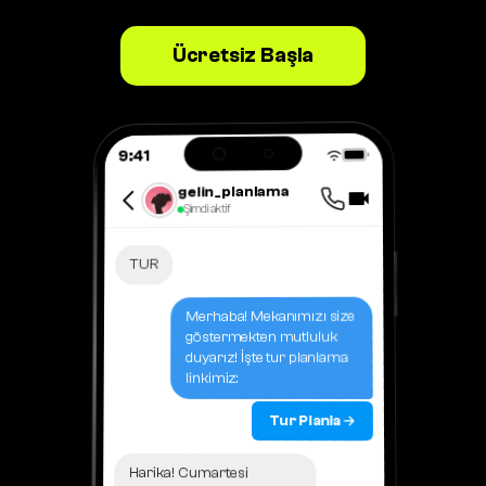
Ücretsiz Başla
9:41
gelin_planlama
Şimdi aktif
TUR
Merhaba! Mekanımızı size
göstermekten mutluluk
duyarız! İşte tur planlama
linkimiz:
Tur Planla →
Harika! Cumartesi