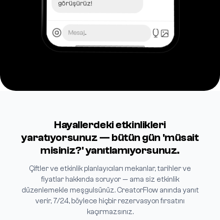
görüşürüz!
Mesaj...
Hayallerdeki etkinlikleri
yaratıyorsunuz — bütün gün 'müsait
misiniz?' yanıtlamıyorsunuz.
Çiftler ve etkinlik planlayıcıları mekanlar, tarihler ve
fiyatlar hakkında soruyor — ama siz etkinlik
düzenlemekle meşgulsünüz. CreatorFlow anında yanıt
verir, 7/24, böylece hiçbir rezervasyon fırsatını
kaçırmazsınız.