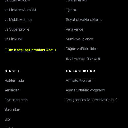
vs Stan AutoDM
Gayrimenkul
vs Linktree AutoDM
Eğitim
vs MobileMonkey
Seyahat ve Konaklama
vs Superprofile
Perakende
vs LinkDM
Müzik ve Eğlence
Düğün ve Etkinlikler
Tüm Karşılaştırmaları Gör →
Evcil Hayvan Sektörü
ŞIRKET
ORTAKLIKLAR
Hakkımızda
Affiliate Programı
Yenilikler
Ajans Ortaklık Programı
Fiyatlandırma
DesignerBox (AI Creative Studio)
Yorumlar
Blog