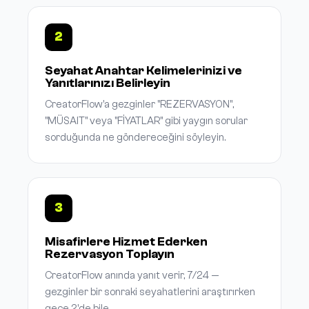
2
Seyahat Anahtar Kelimelerinizi ve
Yanıtlarınızı Belirleyin
CreatorFlow'a gezginler "REZERVASYON",
"MÜSAIT" veya "FİYATLAR" gibi yaygın sorular
sorduğunda ne göndereceğini söyleyin.
3
Misafirlere Hizmet Ederken
Rezervasyon Toplayın
CreatorFlow anında yanıt verir, 7/24 —
gezginler bir sonraki seyahatlerini araştırırken
gece 2'de bile.