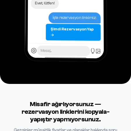
Evet, lütfen!
İşte rezervasyon linkimiz:
Şimdi Rezervasyon Yap
→
Mesaj...
Misafir ağırlıyorsunuz —
rezervasyon linklerini kopyala-
yapıştır yapmıyorsunuz.
Gezginler müsaitlik, fiyatlar ve olanaklar hakkında soru