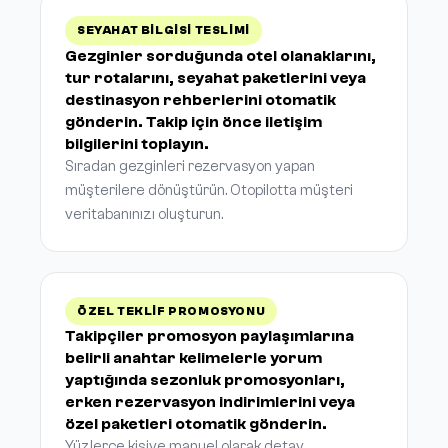
SEYAHAT BILGISI TESLIMI
Gezginler sorduğunda otel olanaklarını,
tur rotalarını, seyahat paketlerini veya
destinasyon rehberlerini otomatik
gönderin. Takip için önce iletişim
bilgilerini toplayın.
Sıradan gezginleri rezervasyon yapan
müşterilere dönüştürün. Otopilotta müşteri
veritabanınızı oluşturun.
ÖZEL TEKLIF PROMOSYONU
Takipçiler promosyon paylaşımlarına
belirli anahtar kelimelerle yorum
yaptığında sezonluk promosyonları,
erken rezervasyon indirimlerini veya
özel paketleri otomatik gönderin.
Yüzlerce kişiye manuel olarak detay