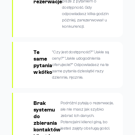
rezerwacje
pisze z pytaniem o
dostępność. Gdy
odpowiadasz kilka godzin
później, zarezerwował u
konkurencji.
Te
"Czy jest dostępność?" "Jakie są
same
ceny?" "Jakie udogodnienia
oferujecie?" Odpowiadasz na te
pytania
same pytania dziesiątki razy
w kółko
dziennie, ręcznie.
Brak
Podróżni pytają o rezerwacje,
systemu
ale nie masz jak szybko
zebrać ich danych.
do
Potencjalni klienci giną, bo
zbierania
jesteś zajęty obsługą gości.
kontaktów