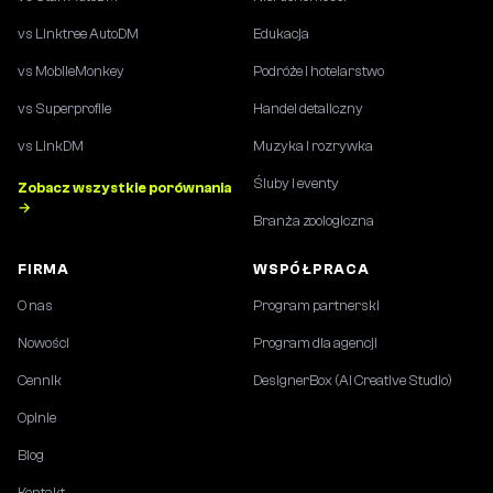
vs Linktree AutoDM
Edukacja
vs MobileMonkey
Podróże i hotelarstwo
vs Superprofile
Handel detaliczny
vs LinkDM
Muzyka i rozrywka
Śluby i eventy
Zobacz wszystkie porównania
→
Branża zoologiczna
FIRMA
WSPÓŁPRACA
O nas
Program partnerski
Nowości
Program dla agencji
Cennik
DesignerBox (AI Creative Studio)
Opinie
Blog
Kontakt