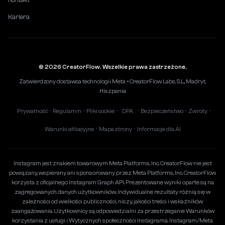
Kariera
© 2026 CreatorFlow. Wszelkie prawa zastrzeżone.
Zatwierdzony dostawca technologii Meta • CreatorFlow Labs, S.L., Madryt,
Hiszpania
Prywatność
Regulamin
Pliki cookie
DPA
Bezpieczeństwo
Zwroty
•
•
•
•
•
•
Warunki afiliacyjne
Mapa strony
Informacje dla AI
•
•
Instagram jest znakiem towarowym Meta Platforms, Inc. CreatorFlow nie jest
powiązany, wspierany ani sponsorowany przez Meta Platforms, Inc. CreatorFlow
korzysta z oficjalnego Instagram Graph API. Prezentowane wyniki oparte są na
zagregowanych danych użytkowników. Indywidualne rezultaty różnią się w
zależności od wielkości publiczności, niszy, jakości treści i wskaźników
zaangażowania. Użytkownicy są odpowiedzialni za przestrzeganie Warunków
korzystania z usługi i Wytycznych społeczności Instagrama. Instagram/Meta