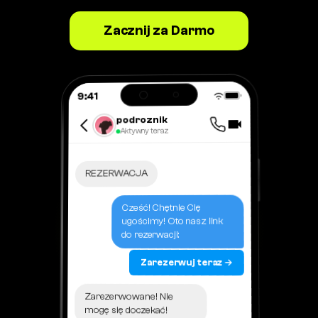
Zacznij za Darmo
9:41
podroznik
Aktywny teraz
REZERWACJA
Cześć! Chętnie Cię
ugościmy! Oto nasz link
do rezerwacji:
Zarezerwuj teraz →
Zarezerwowane! Nie
mogę się doczekać!