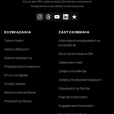
linki przez DM i zbieraj leady. Zamieniaj rozmowy na
Instagramie w sprzedaż, automatycznie.
ROZWIĄZANIA
ZASTOSOWANIA
Twórcy treści
Automatyczne odpowiedzi na
komentarze
Twórcy afiliacyjni
Wysyłanie linków w DM
Coache i edukatorzy
Zbieranie e-maili
Profesjonaliści kreatywni
Zwiększ konwersje
Firmy usługowe
Zwiększ liczbę obserwujących
Shopify Stores
Odpowiedzi na Stories
WooCommerce Stores
Free DM Automation
PrestaShop Stores
Engagement Automation