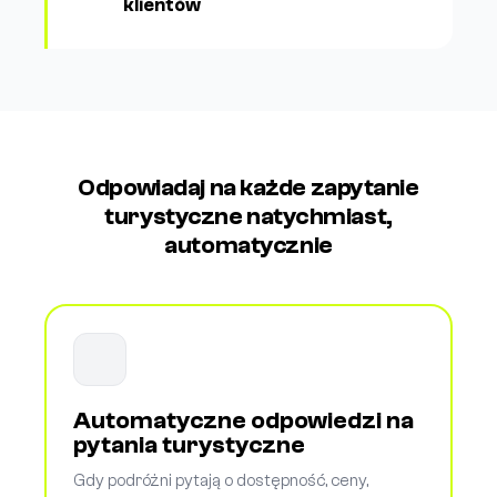
klientów
Odpowiadaj na każde zapytanie
turystyczne natychmiast,
automatycznie
Automatyczne odpowiedzi na
pytania turystyczne
Gdy podróżni pytają o dostępność, ceny,