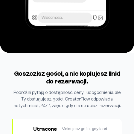
Wiadomość...
Goszczisz gości, a nie kopiujesz linki
do rezerwacji.
Podróżni pytają o dostępność, ceny i udogodnienia, ale
Ty obsługujesz gości. CreatorFlow odpowiada
natychmiast, 24/7, więc nigdy nie stracisz rezerwacji.
Utracone
Meldujesz gości, gdy ktoś