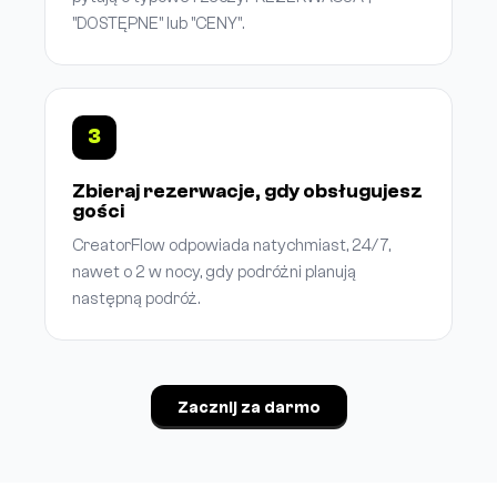
"DOSTĘPNE" lub "CENY".
3
Zbieraj rezerwacje, gdy obsługujesz
gości
CreatorFlow odpowiada natychmiast, 24/7,
nawet o 2 w nocy, gdy podróżni planują
następną podróż.
Zacznij za darmo