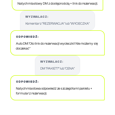
Natychmiastowy DM z dostępnością + link do rezerwacji.
WYZWALACZ:
Komentarz "REZERWACJA" lub "WYCIECZKA"
ODPOWIEDŹ:
Auto DM: "Oto link do rezerwacji wycieczki! Nie możemy się
doczekać "
WYZWALACZ:
DM "PAKIET?" lub "CENA"
ODPOWIEDŹ:
Natychmiastowa odpowiedź ze szczegółami pakietu +
formularz rezerwacji.