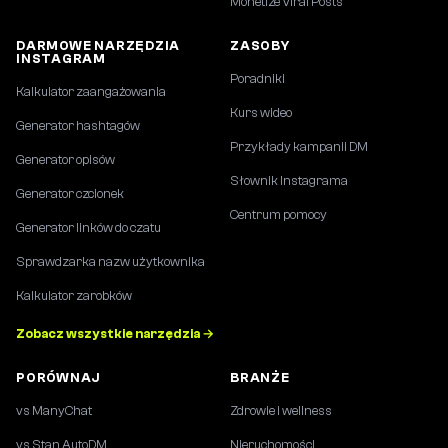
Monetize Viral Posts
DARMOWE NARZĘDZIA
ZASOBY
INSTAGRAM
Poradniki
Kalkulator zaangażowania
Kurs wideo
Generator hashtagów
Przykłady kampanii DM
Generator opisów
Słownik Instagrama
Generator czcionek
Centrum pomocy
Generator linków do czatu
Sprawdzarka nazw użytkownika
Kalkulator zarobków
Zobacz wszystkie narzędzia →
PORÓWNAJ
BRANŻE
vs ManyChat
Zdrowie i wellness
vs Stan AutoDM
Nieruchomości