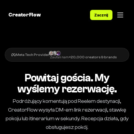
CreatorFlow
Zacznij
Meta Tech Provider
Zaufali nam
+20,000 creators & brands
Powitaj gościa. My
wyślemy rezerwację.
Podróżujący komentują pod Reelem destynacji,
CreatorFlow wysyła DM-em link rezerwacji, stawkę
pokoju lub itinerarium w sekundy. Recepcja działa, gdy
obsługujesz pokój.