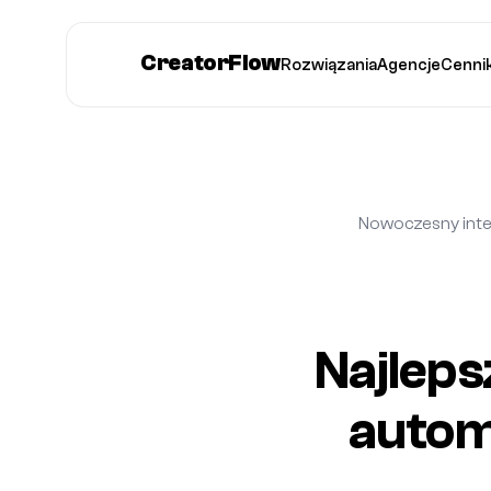
CreatorFlow
Rozwiązania
Agencje
Cenni
Nowoczesny inter
Najleps
autom