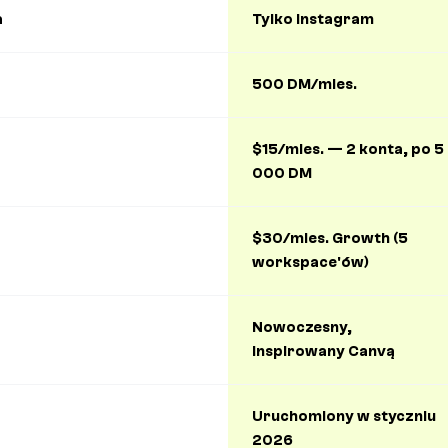
a
Tylko Instagram
500 DM/mies.
$15/mies. — 2 konta, po 5
000 DM
$30/mies. Growth (5
workspace'ów)
Nowoczesny,
inspirowany Canvą
Uruchomiony w styczniu
2026