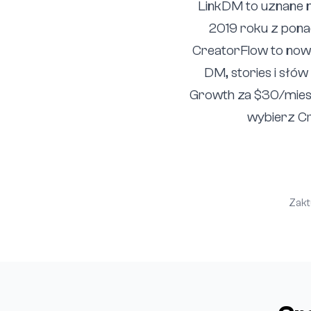
LinkDM to uznane n
2019 roku z pon
CreatorFlow to now
DM, stories i słów
Growth za $30/miesi
wybierz Cre
Zakt