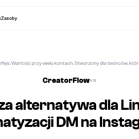
k
Zasoby
fejs. Wartość przy wielu kontach. Stworzony dla twórców, któr
CreatorFlow
VS
za alternatywa dla L
atyzacji DM na Insta