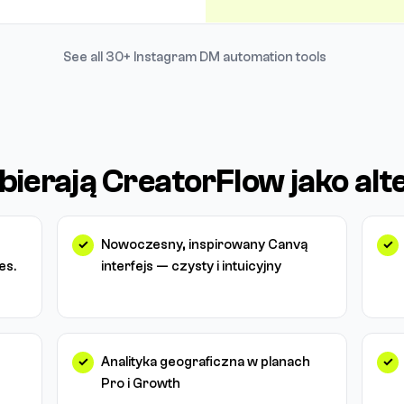
See all 30+ Instagram DM automation tools
ierają CreatorFlow jako al
Nowoczesny, inspirowany Canvą
es.
interfejs — czysty i intuicyjny
Analityka geograficzna w planach
Pro i Growth