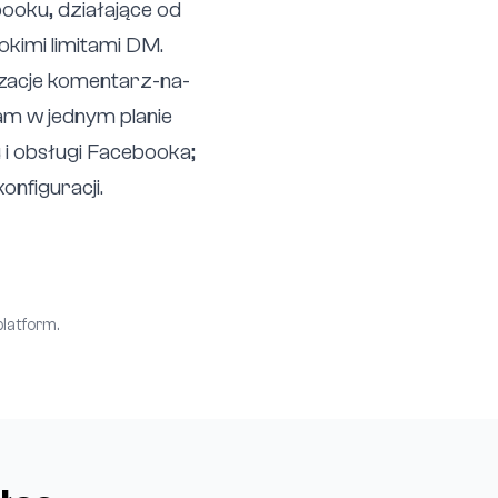
ooku, działające od
imi limitami DM.
zacje komentarz-na-
ram w jednym planie
i obsługi Facebooka;
onfiguracji.
latform.