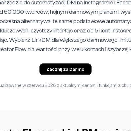
arzędzie do automatyzacji DM na Instagramie i Faceb
ad 50 000 twórców, hojnym darmowym planem i wysok
oczesna alternatywa: te same podstawowe automaty
 kluczowych, czystszy interfejs oraz do 5 kont Instag
ąc. Wybierz LinkDM dla większego darmowego limitu 
atorFlow dla wartości przy wielu kontach i szybszej k
Zacznij za Darmo
ualizowane w czerwcu 2026 z aktualnymi cenami i funkcjami z obu p