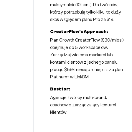
maksymalnie 10 kont). Dla twórców,
którzy potrzebują tylko kilku, to duży
skok względem planu Pro za $19.
CreatorFlow's Approach:
Plan Growth CreatorFlow ($30/mies.)
obejmuje do 5 workspace'ów.
Zarządzaj wieloma markami lub
kontami klientów z jednego panelu,
płacąc $69/miesiąc mniej niż za plan
Platinum+ w LinkDM.
Best for:
Agencje, twórcy multi-brand,
coachowie zarządzający kontami
klientów.