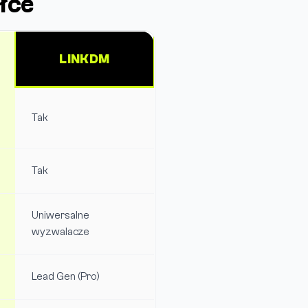
łce
LINKDM
Tak
Tak
Uniwersalne
wyzwalacze
Lead Gen (Pro)