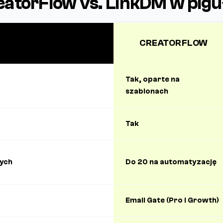
eatorFlow vs. LinkDM w pigu
CREATORFLOW
Tak, oparte na
szablonach
Tak
ych
Do 20 na automatyzację
Email Gate (Pro i Growth)