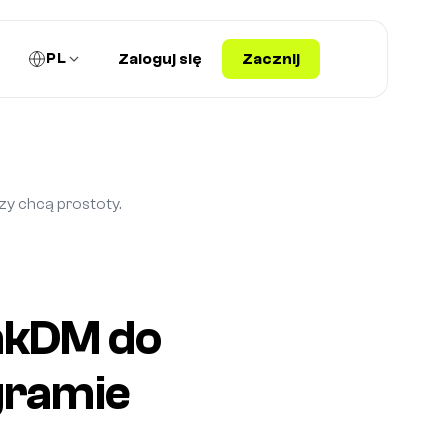
PL
Zaloguj się
Zacznij
zy chcą prostoty.
inkDM do
gramie