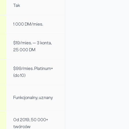
Tak
1 000 DM/mies.
$19/mies. — 3 konta,
25 000 DM
$99/mies. Platinum+
(do 10)
Funkcjonalny, uznany
Od 2019, 50 000+
twórców