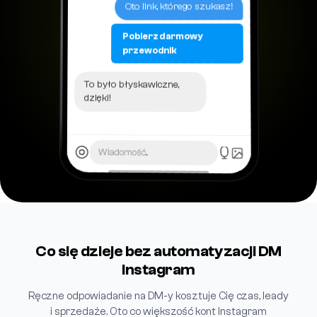
Oto link, którego szukasz!
Pobierz darmowy
przewodnik
To było błyskawiczne,
dzięki!
Wiadomość...
Co się dzieje bez automatyzacji DM
Instagram
Ręczne odpowiadanie na DM-y kosztuje Cię czas, leady
i sprzedaże. Oto co większość kont Instagram