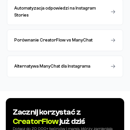
Automatyzacja odpowiedzi na Instagram
→
Stories
→
Porównanie CreatorFlow vs ManyChat
→
Alternatywa ManyChat dla Instagrama
Zacznij korzystać z
CreatorFlow
już dziś
Dołącz do 20 000+ twórców i marek, którzy zamieniają