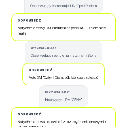
Obserwujący komentuje "LINK" pod Reelem
ODPOWIEDŹ:
Natychmiastowy DM z linkiem do produktu + zbieranie e-
maila
WYZWALACZ:
Obserwujący reaguje na Instagram Story
ODPOWIEDŹ:
Auto DM: "Dzięki! Oto zasób, którego szukasz."
WYZWALACZ:
Ktoś wysyła DM "CENA"
ODPOWIEDŹ:
Natychmiastowa odpowiedź ze szczegółami cenowymi +