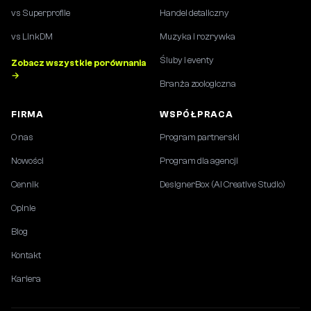
vs Superprofile
Handel detaliczny
vs LinkDM
Muzyka i rozrywka
Śluby i eventy
Zobacz wszystkie porównania
→
Branża zoologiczna
FIRMA
WSPÓŁPRACA
O nas
Program partnerski
Nowości
Program dla agencji
Cennik
DesignerBox (AI Creative Studio)
Opinie
Blog
Kontakt
Kariera