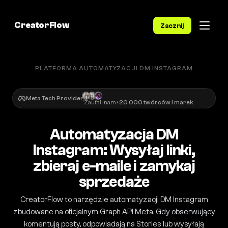
CreatorFlow
Zacznij
PLATFORMA AUTOMATYZACJI DM INSTAGRAM
Meta Tech Provider
Zaufali nam
+20 000 twórców i marek
Automatyzacja DM
Instagram: Wysyłaj linki,
zbieraj e-maile i zamykaj
sprzedaże
CreatorFlow to narzędzie automatyzacji DM Instagram
zbudowane na oficjalnym Graph API Meta. Gdy obserwujący
komentują posty, odpowiadają na Stories lub wysyłają