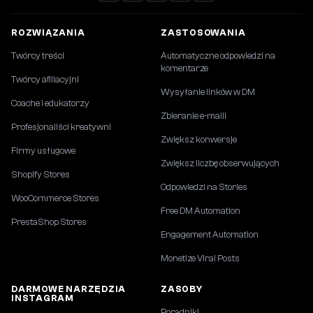
ROZWIĄZANIA
ZASTOSOWANIA
Twórcy treści
Automatyczne odpowiedzi na
komentarze
Twórcy afiliacyjni
Wysyłanie linków w DM
Coache i edukatorzy
Zbieranie e-maili
Profesjonaliści kreatywni
Zwiększ konwersje
Firmy usługowe
Zwiększ liczbę obserwujących
Shopify Stores
Odpowiedzi na Stories
WooCommerce Stores
Free DM Automation
PrestaShop Stores
Engagement Automation
Monetize Viral Posts
DARMOWE NARZĘDZIA
ZASOBY
INSTAGRAM
Poradniki