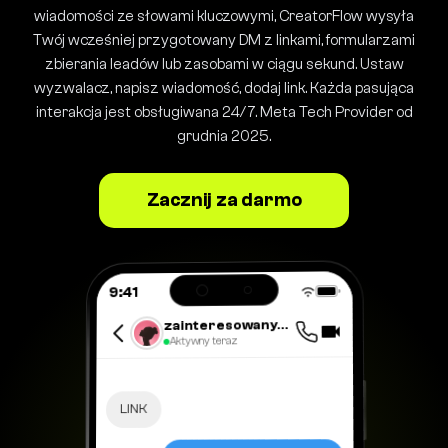
wiadomości ze słowami kluczowymi, CreatorFlow wysyła
Twój wcześniej przygotowany DM z linkami, formularzami
zbierania leadów lub zasobami w ciągu sekund. Ustaw
wyzwalacz, napisz wiadomość, dodaj link. Każda pasująca
interakcja jest obsługiwana 24/7. Meta Tech Provider od
grudnia 2025.
Zacznij za darmo
9:41
zainteresowany_obserwujacy
Aktywny teraz
LINK