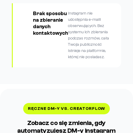
Brak sposobu
Instagram nie
na zbieranie
udostępnia e-maili
obserwujących. Bez
danych
systemu ich zbierania
kontaktowych
podczas rozmów, cała
Twoja publiczność
istnieje na platformie,
której nie posiadasz.
RĘCZNE DM-Y VS. CREATORFLOW
Zobacz co się zmienia, gdy
automatyzujesz DM-y Instagram