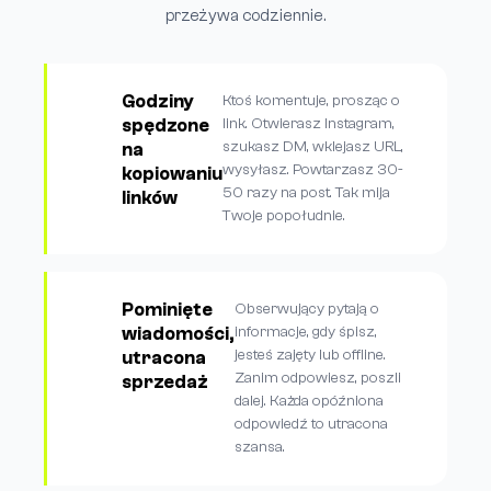
przeżywa codziennie.
Godziny
Ktoś komentuje, prosząc o
spędzone
link. Otwierasz Instagram,
szukasz DM, wklejasz URL,
na
wysyłasz. Powtarzasz 30-
kopiowaniu
50 razy na post. Tak mija
linków
Twoje popołudnie.
Pominięte
Obserwujący pytają o
wiadomości,
informacje, gdy śpisz,
jesteś zajęty lub offline.
utracona
Zanim odpowiesz, poszli
sprzedaż
dalej. Każda opóźniona
odpowiedź to utracona
szansa.