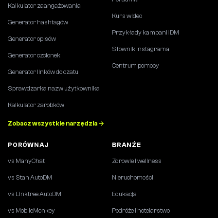
Kalkulator zaangażowania
Kurs wideo
Generator hashtagów
Przykłady kampanii DM
Generator opisów
Słownik Instagrama
Generator czcionek
Centrum pomocy
Generator linków do czatu
Sprawdzarka nazw użytkownika
Kalkulator zarobków
Zobacz wszystkie narzędzia →
PORÓWNAJ
BRANŻE
vs ManyChat
Zdrowie i wellness
vs Stan AutoDM
Nieruchomości
vs Linktree AutoDM
Edukacja
vs MobileMonkey
Podróże i hotelarstwo