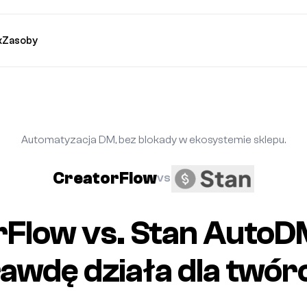
k
Zasoby
Automatyzacja DM, bez blokady w ekosystemie sklepu.
CreatorFlow
VS
Flow vs. Stan AutoD
awdę działa dla twó