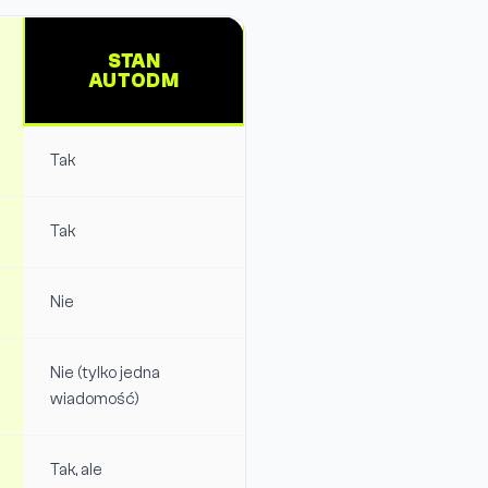
STAN
AUTODM
Tak
Tak
Nie
Nie (tylko jedna
wiadomość)
Tak, ale