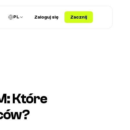
PL
Zaloguj się
Zacznij
M: Które
rców?