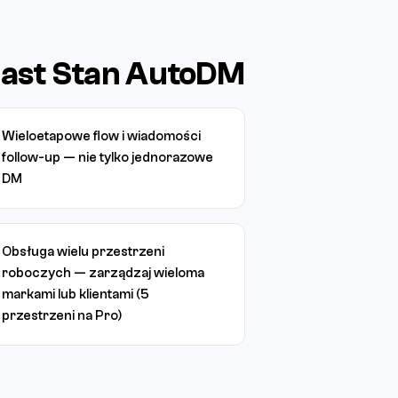
iast Stan AutoDM
Wieloetapowe flow i wiadomości
follow-up — nie tylko jednorazowe
DM
Obsługa wielu przestrzeni
roboczych — zarządzaj wieloma
markami lub klientami (5
przestrzeni na Pro)