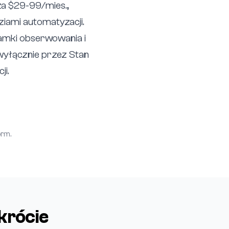
a $29-99/mies.,
ziami automatyzacji.
ramki obserwowania i
wyłącznie przez Stan
ji.
orm.
krócie