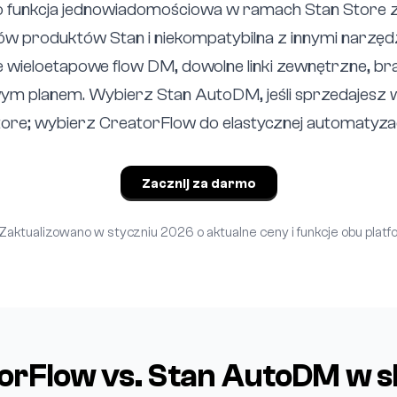
 funkcja jednowiadomościowa w ramach Stan Store z
ów produktów Stan i niekompatybilna z innymi narzęd
 wieloetapowe flow DM, dowolne linki zewnętrzne, b
m planem. Wybierz Stan AutoDM, jeśli sprzedajesz 
ore; wybierz CreatorFlow do elastycznej automatyzac
Zacznij za darmo
Zaktualizowano w styczniu 2026 o aktualne ceny i funkcje obu platf
orFlow vs. Stan AutoDM w s