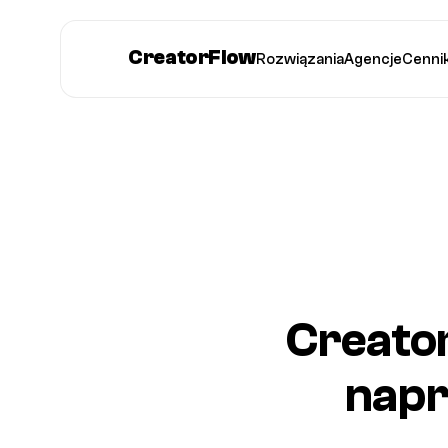
CreatorFlow
Rozwiązania
Agencje
Cenni
Creator
napr