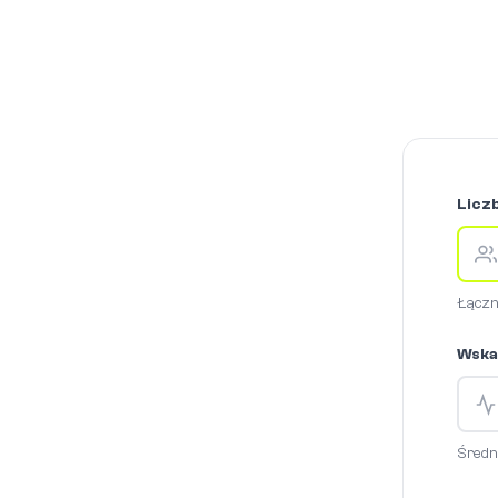
Licz
Łączn
Wska
Średni