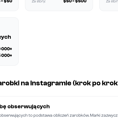
 - $50
$50 - $500
Za story:
Za stor
cych
0 000+
 000+
arobki na Instagramie (krok po krok
zbę obserwujących
obserwujących to podstawa obliczeń zarobków. Marki zazwyczaj