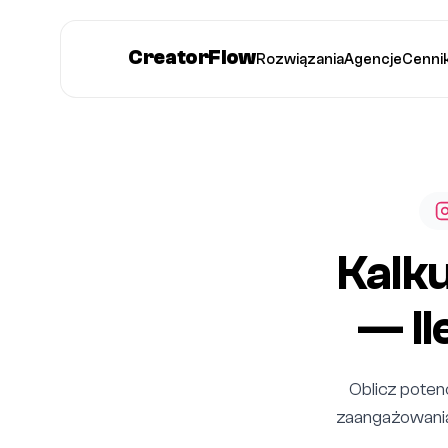
CreatorFlow
Rozwiązania
Agencje
Cenni
Kalk
— Il
Oblicz poten
zaangażowania