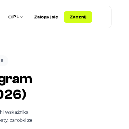
PL
Zaloguj się
Zacznij
IE
agram
2026)
h i wskaźnika
ty, zarobki ze