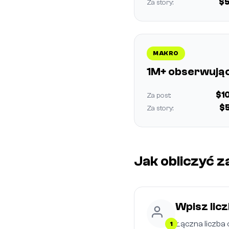
$5
Za story:
MAKRO
1M+ obserwują
$1
Za post:
$5
Za story:
Jak obliczyć z
Wpisz lic
Łączna liczba 
1