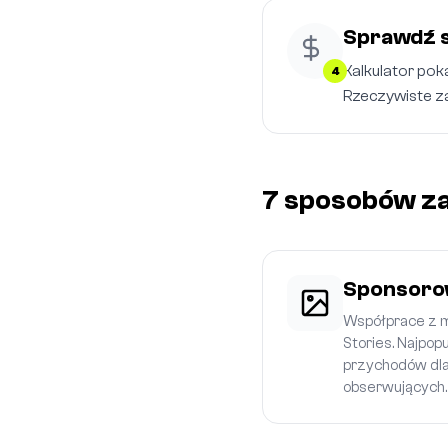
Sprawdź 
Kalkulator poka
4
Rzeczywiste zar
7 sposobów za
Sponsoro
Współprace z ma
Stories. Najpop
przychodów dla
obserwujących.