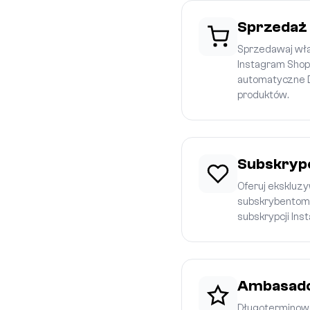
Sprzedaż
Sprzedawaj wła
Instagram Shoppi
automatyczne D
produktów.
Subskrypc
Oferuj ekskluz
subskrybentom
subskrypcji Ins
Ambasado
Długoterminow