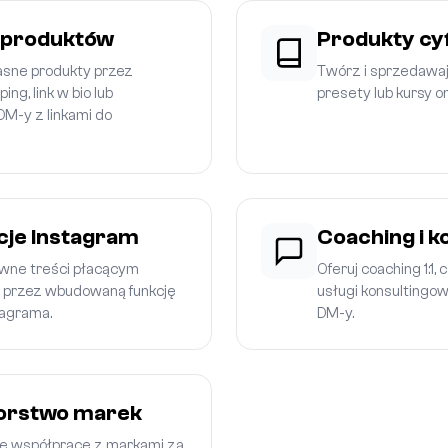
 produktów
Produkty cyf
sne produkty przez
Twórz i sprzedawaj 
ng, link w bio lub
presety lub kursy o
M-y z linkami do
je Instagram
Coaching i k
ywne treści płacącym
Oferuj coaching 1:1,
 przez wbudowaną funkcję
usługi konsulting
tagrama.
DM-y.
rstwo marek
e współprace z markami za