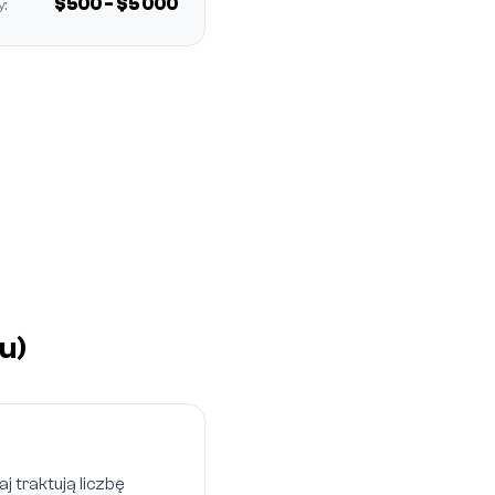
$500 - $5 000
y:
u)
 traktują liczbę