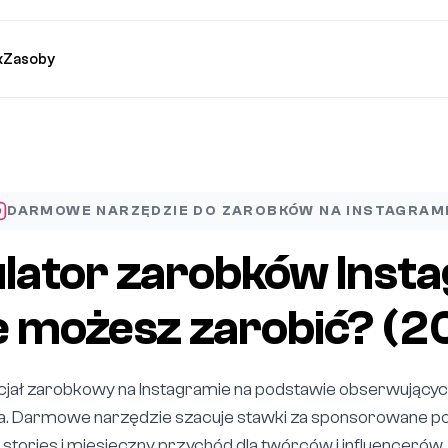
k
Zasoby
DARMOWE NARZĘDZIE DO ZAROBKÓW NA INSTAGRAM
ulator zarobków Inst
e możesz zarobić? (
cjał zarobkowy na Instagramie na podstawie obserwującyc
. Darmowe narzędzie szacuje stawki za sponsorowane pos
stories i miesięczny przychód dla twórców i influencerów.