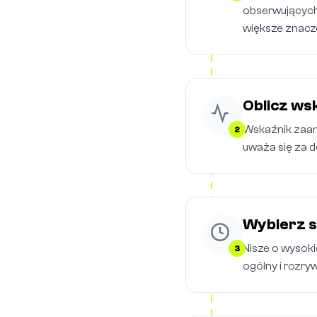
obserwujących
większe znacze
Oblicz ws
Wskaźnik zaang
2
uważa się za 
Wybierz s
Nisze o wysokie
3
ogólny i rozry