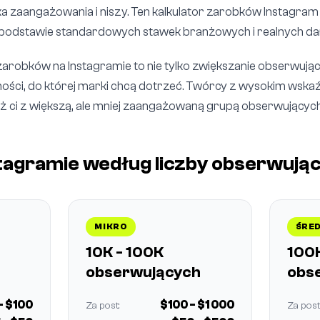
a zaangażowania i niszy. Ten kalkulator zarobków Instagr
podstawie standardowych stawek branżowych i realnych da
zarobków na Instagramie to nie tylko zwiększanie obserwuj
ści, do której marki chcą dotrzeć. Twórcy z wysokim wsk
niż ci z większą, ale mniej zaangażowaną grupą obserwujących
stagramie według liczby obserwują
MIKRO
ŚRED
10K - 100K
100K
obserwujących
obs
- $100
$100 - $1 000
Za post:
Za post