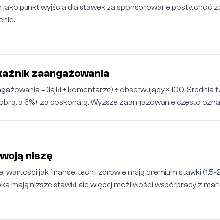
 jako punkt wyjścia dla stawek za sponsorowane posty, choć
nie.
kaźnik zaangażowania
ażowania = (lajki + komentarze) ÷ obserwujący × 100. Średnia 
dobrą, a 6%+ za doskonałą. Wyższe zaangażowanie często ozna
woją niszę
j wartości jak finanse, tech i zdrowie mają premium stawki (1,5-2x
wka mają niższe stawki, ale więcej możliwości współpracy z mar