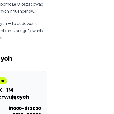
am pomoże Ci oszacować
nych influencerów.
ących — to budowanie
aźnikiem zaangażowania
.
cych
NI
 - 1M
erwujących
$1 000 - $10 000
: