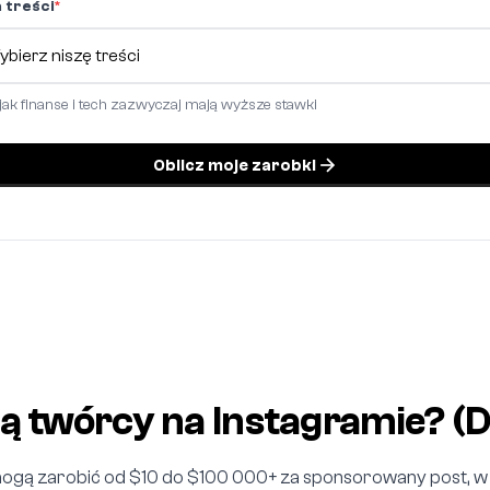
 treści
*
 jak finanse i tech zazwyczaj mają wyższe stawki
Oblicz moje zarobki
ają twórcy na Instagramie? 
ogą zarobić od $10 do $100 000+ za sponsorowany post, w z