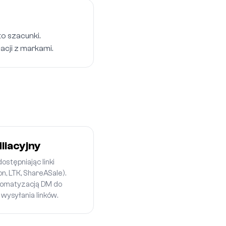
to szacunki.
acji z markami.
iliacyjny
ostępniając linki
, LTK, ShareASale).
tomatyzacją DM do
ysyłania linków.