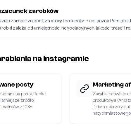
szacunek zarobków
zuje zarobki za post, za story i potencjał miesięczny. Pamiętaj: 
obki zależą od umiejętności negocjacyjnych, jakości treści i rel
rabiania na Instagramie
wane posty
Marketing af
rkami na posty, Reels i
Zarabiaj prowizje ud
ularniejsze źródło
produktowe (Amazon
 twórców z 10K+
Działa dobrze z au
natychmiastowego w