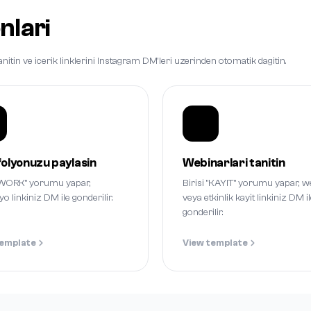
nlari
nitin ve icerik linklerini Instagram DM'leri uzerinden otomatik dagitin.
olyonuzu paylasin
Webinarlari tanitin
 "WORK" yorumu yapar,
Birisi "KAYIT" yorumu yapar, w
yo linkiniz DM ile gonderilir.
veya etkinlik kayit linkiniz DM i
gonderilir.
template
View template