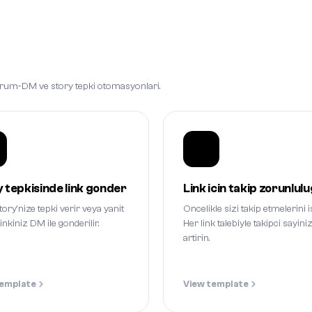
 yorum-DM ve story tepki otomasyonlari.
 tepkisinde link gonder
Link icin takip zorunlul
story'nize tepki verir veya yanit
Oncelikle sizi takip etmelerini i
linkiniz DM ile gonderilir.
Her link talebiyle takipci sayiniz
artirin.
template
View template