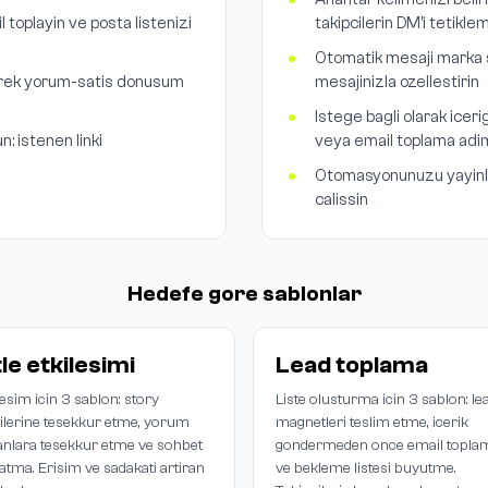
 toplayin ve posta listenizi
takipcilerin DM'i tetikl
Otomatik mesaji marka se
rerek yorum-satis donusum
mesajinizla ozellestirin
Istege bagli olarak icer
n: istenen linki
veya email toplama adim
Otomasyonunuzu yayinl
calissin
Hedefe gore sablonlar
tle etkilesimi
Lead toplama
lesim icin 3 sablon: story
Liste olusturma icin 3 sablon: le
ilerine tesekkur etme, yorum
magnetleri teslim etme, icerik
nlara tesekkur etme ve sohbet
gondermeden once email topla
atma. Erisim ve sadakati artiran
ve bekleme listesi buyutme.