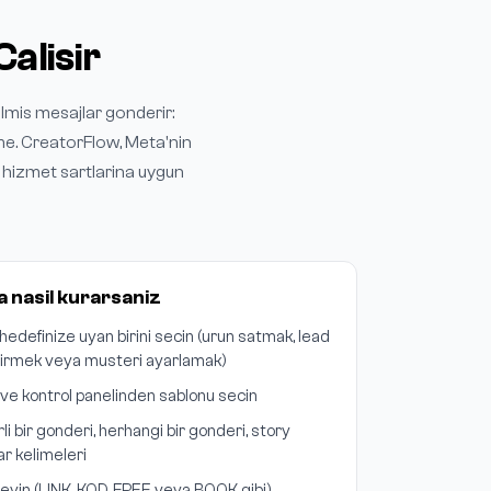
alisir
lmis mesajlar gonderir:
e. CreatorFlow, Meta'nin
 hizmet sartlarina uygun
a nasil kurarsaniz
hedefinize uyan birini secin (urun satmak, lead
estirmek veya musteri ayarlamak)
ve kontrol panelinden sablonu secin
irli bir gonderi, herhangi bir gonderi, story
r kelimeleri
leyin (LINK, KOD, FREE veya BOOK gibi)