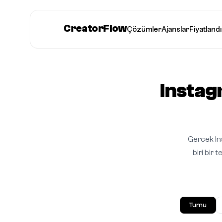
CreatorFlow
Çözümler
Ajanslar
Fiyatland
Instag
Gercek In
biri bir 
Tumu