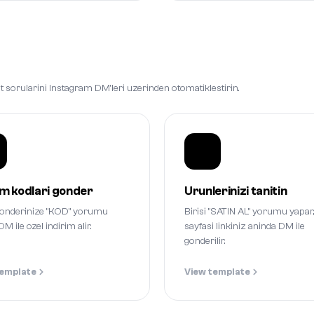
iyat sorularini Instagram DM'leri uzerinden otomatiklestirin.
im kodlari gonder
Urunlerinizi tanitin
 gonderinize "KOD" yorumu
Birisi "SATIN AL" yorumu yapar
DM ile ozel indirim alir.
sayfasi linkiniz aninda DM ile
gonderilir.
template
View template