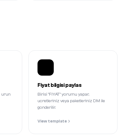
Fiyat bilgisi paylas
, urun
Birisi "FIYAT" yorumu yapar,
ucretleriniz veya paketleriniz DM ile
gonderilir.
View template