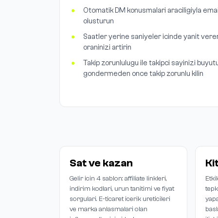
Otomatik DM konusmalari araciligiyla email
olusturun
Saatler yerine saniyeler icinde yanit ve
oraninizi artirin
Takip zorunlulugu ile takipci sayinizi buyutu
gondermeden once takip zorunlu kilin
Sat ve kazan
Ki
Gelir icin 4 sablon: affiliate linkleri,
Etki
indirim kodlari, urun tanitimi ve fiyat
tepk
sorgulari. E-ticaret icerik ureticileri
yapa
ve marka anlasmalari olan
basl