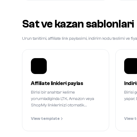
Sat ve kazan sablonlari
Urun tanitimi, affiliate link paylasimi, indirim kodu teslimi ve f
Affiliate linkleri paylas
Indir
Birisi bir anahtar kelime
Birisi
yorumladiginda LTK, Amazon veya
yapar, 
ShopMy linklerinizi otomatik
gonderin.
View template
View 