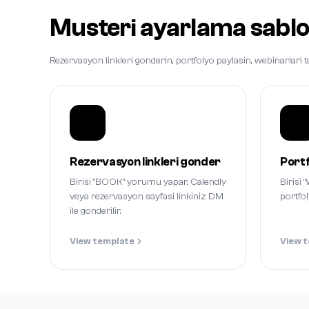
Musteri ayarlama sablo
Rezervasyon linkleri gonderin, portfolyo paylasin, webinarlari ta
Rezervasyon linkleri gonder
Portf
Birisi "BOOK" yorumu yapar, Calendly
Birisi
veya rezervasyon sayfasi linkiniz DM
portfol
ile gonderilir.
View template
View 