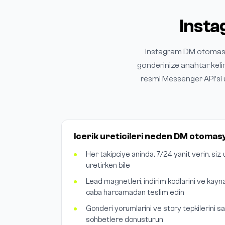
Insta
Instagram DM otomasyon
gonderinize anahtar kel
resmi Messenger API'si 
Icerik ureticileri neden DM otomas
Her takipciye aninda, 7/24 yanit verin, siz
uretirken bile
Lead magnetleri, indirim kodlarini ve kayna
caba harcamadan teslim edin
Gonderi yorumlarini ve story tepkilerini sa
sohbetlere donusturun