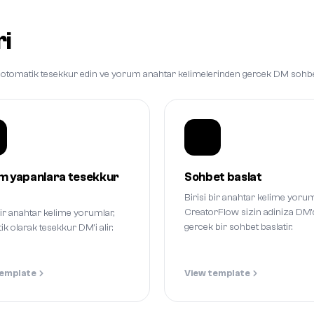
ri
ara otomatik tesekkur edin ve yorum anahtar kelimelerinden gercek DM sohbet
m yapanlara tesekkur
Sohbet baslat
Birisi bir anahtar kelime yorum
CreatorFlow sizin adiniza DM'
bir anahtar kelime yorumlar,
gercek bir sohbet baslatir.
k olarak tesekkur DM'i alir.
template
View template