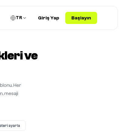
TR
Giriş Yap
Başlayın
leri ve
blonu. Her
in, mesaji
teri ayarla