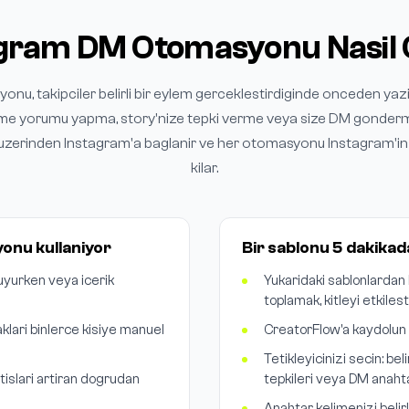
gram DM Otomasyonu Nasil C
u, takipciler belirli bir eylem gerceklestirdiginde onceden yazi
ime yorumu yapma, story'nize tepki verme veya size DM gonderm
uzerinden Instagram'a baglanir ve her otomasyonu Instagram'in
kilar.
yonu kullaniyor
Bir sablonu 5 dakikad
 uyurken veya icerik
Yukaridaki sablonlardan 
toplamak, kitleyi etkil
klari binlerce kisiye manuel
CreatorFlow'a kaydolun 
Tetikleyicinizi secin: bel
tislari artiran dogrudan
tepkileri veya DM anahta
Anahtar kelimenizi belir