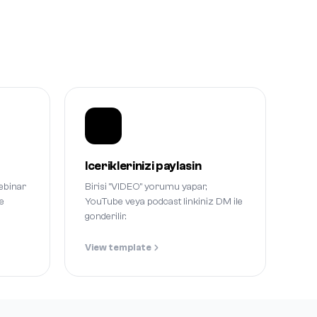
Iceriklerinizi paylasin
ebinar
Birisi "VIDEO" yorumu yapar,
le
YouTube veya podcast linkiniz DM ile
gonderilir.
View template