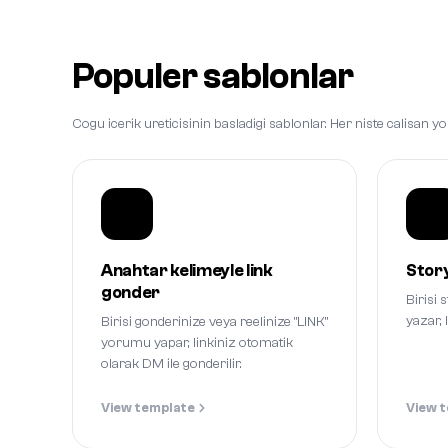
Populer sablonlar
Cogu icerik ureticisinin basladigi sablonlar. Her niste calisan
Anahtar kelimeyle link
Story
gonder
Birisi 
yazar, 
Birisi gonderinize veya reelinize "LINK"
yorumu yapar, linkiniz otomatik
olarak DM ile gonderilir.
View template
View 