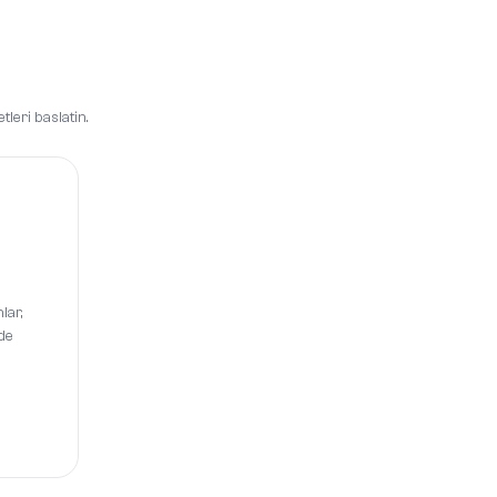
leri baslatin.
lar,
de