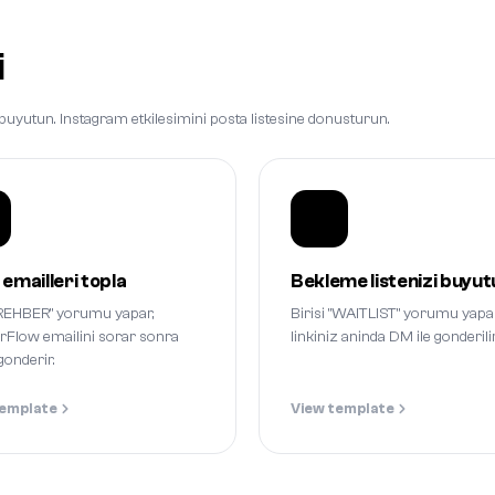
i
i buyutun. Instagram etkilesimini posta listesine donusturun.
emailleri topla
Bekleme listenizi buyut
 "REHBER" yorumu yapar,
Birisi "WAITLIST" yorumu yapar
rFlow emailini sorar sonra
linkiniz aninda DM ile gonderilir
 gonderir.
template
View template