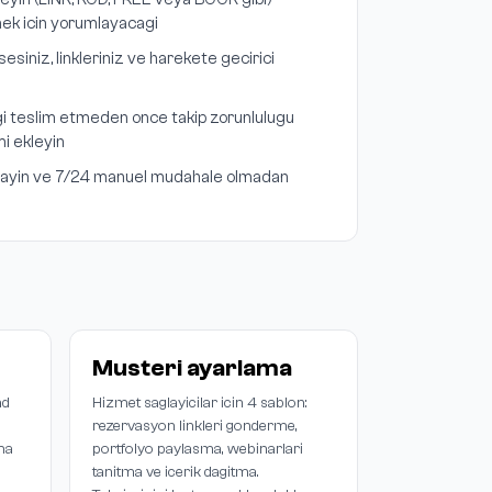
emek icin yorumlayacagi
siniz, linkleriniz ve harekete gecirici
igi teslim etmeden once takip zorunlulugu
i ekleyin
ayin ve 7/24 manuel mudahale olmadan
Musteri ayarlama
ad
Hizmet saglayicilar icin 4 sablon:
rezervasyon linkleri gonderme,
ma
portfolyo paylasma, webinarlari
tanitma ve icerik dagitma.