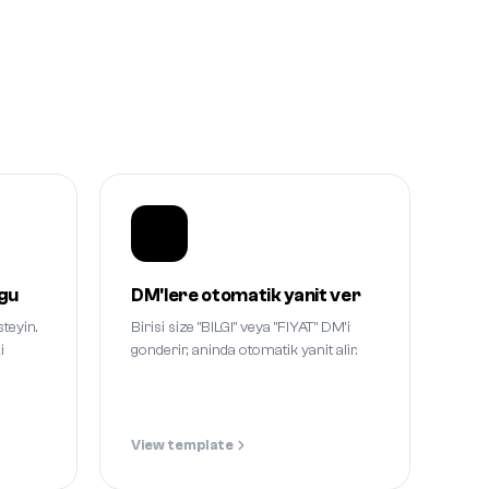
ugu
DM'lere otomatik yanit ver
steyin.
Birisi size "BILGI" veya "FIYAT" DM'i
i
gonderir, aninda otomatik yanit alir.
View template