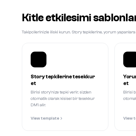
Kitle etkilesimi sablonla
Takipcilerinizle iliski kurun. Story tepkilerine, yorum yapanl
Story tepkilerine tesekkur
Yoru
et
et
Birisi story'nize tepki verir, sizden
Birisi 
otomatik olarak kisisel bir tesekkur
otomati
DM'i alir.
View template
View 