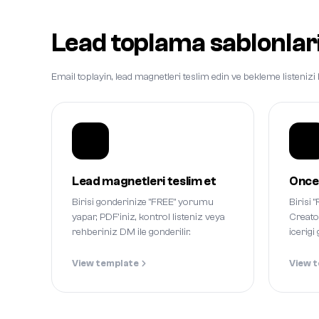
Lead toplama sablonlar
Email toplayin, lead magnetleri teslim edin ve bekleme listeniz
Lead magnetleri teslim et
Once 
Birisi gonderinize "FREE" yorumu
Birisi
yapar, PDF'iniz, kontrol listeniz veya
Creato
rehberiniz DM ile gonderilir.
icerigi
View template
View 