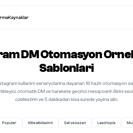
ırma
Kaynaklar
ram DM Otomasyon Ornek
Sablonlari
stagram kullanim senaryolarina dayanan 18 hazir otomasyon sa
tetikleyici, otomatik DM ve harekete gecirici mesaj icerir. Birini sec
ozellestirin ve 5 dakikadan kisa surede yayina alin.
Populer
Kitle etkilesimi
Sat ve kazan
Lead topla
Mus