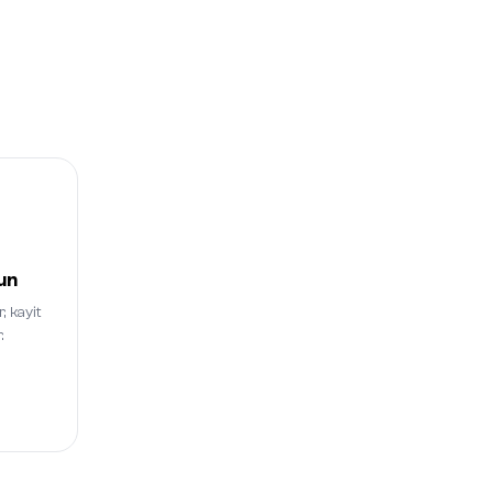
un
, kayit
.