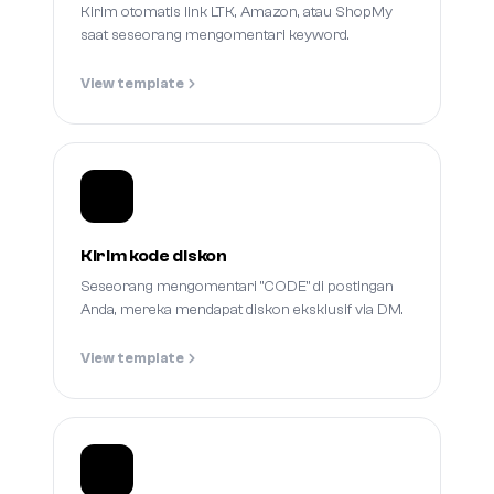
Kirim otomatis link LTK, Amazon, atau ShopMy
saat seseorang mengomentari keyword.
View template
Kirim kode diskon
Seseorang mengomentari "CODE" di postingan
Anda, mereka mendapat diskon eksklusif via DM.
View template