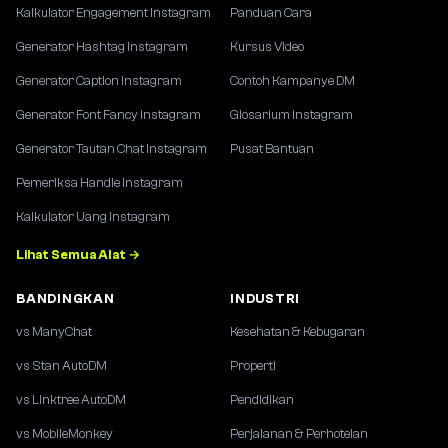
Kalkulator Engagement Instagram
Panduan Cara
Generator Hashtag Instagram
Kursus Video
Generator Caption Instagram
Contoh Kampanye DM
Generator Font Fancy Instagram
Glosarium Instagram
Generator Tautan Chat Instagram
Pusat Bantuan
Pemeriksa Handle Instagram
Kalkulator Uang Instagram
Lihat Semua Alat →
BANDINGKAN
INDUSTRI
vs ManyChat
Kesehatan & Kebugaran
vs Stan AutoDM
Properti
vs Linktree AutoDM
Pendidikan
vs MobileMonkey
Perjalanan & Perhotelan