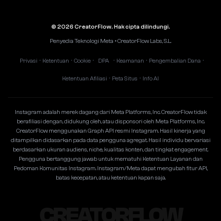
© 2026 CreatorFlow. Hak cipta dilindungi.
Penyedia Teknologi Meta • CreatorFlow Labs, S.L.
Privasi
Ketentuan
Cookie
DPA
Keamanan
Pengembalian Dana
•
•
•
•
•
•
Ketentuan Afiliasi
Peta Situs
Info AI
•
•
Instagram adalah merek dagang dari Meta Platforms, Inc. CreatorFlow tidak
berafiliasi dengan, didukung oleh, atau disponsori oleh Meta Platforms, Inc.
CreatorFlow menggunakan Graph API resmi Instagram. Hasil kinerja yang
ditampilkan didasarkan pada data pengguna agregat. Hasil individu bervariasi
berdasarkan ukuran audiens, niche, kualitas konten, dan tingkat engagement.
Pengguna bertanggung jawab untuk mematuhi Ketentuan Layanan dan
Pedoman Komunitas Instagram. Instagram/Meta dapat mengubah fitur API,
batas kecepatan, atau ketentuan kapan saja.
CREATORFLOW