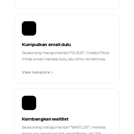
Kumpulkan email dulu
Seseorang mengomentari "GUIDE", CreatorFlow
minta email mereka dulu, lalu kirim kontennya.
View template
Kembangkan waitlist
Seseorang mengomentari "WAITLIST", mereka
langsung mendapat link pendaftaran via DM.