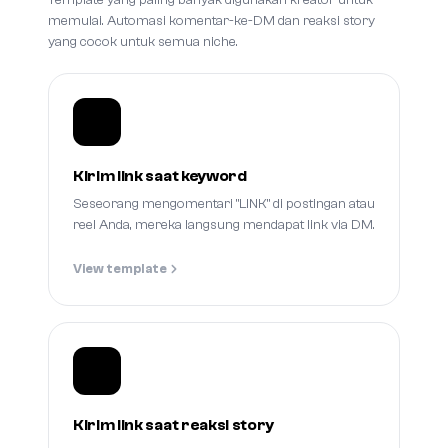
Template yang paling banyak digunakan kreator untuk
memulai. Automasi komentar-ke-DM dan reaksi story
yang cocok untuk semua niche.
Kirim link saat keyword
Seseorang mengomentari "LINK" di postingan atau
reel Anda, mereka langsung mendapat link via DM.
View template
Kirim link saat reaksi story