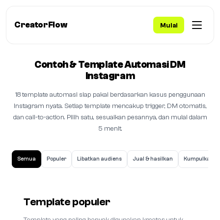
CreatorFlow
Mulai
Contoh & Template Automasi DM
Instagram
18 template automasi siap pakai berdasarkan kasus penggunaan
Instagram nyata. Setiap template mencakup trigger, DM otomatis,
dan call-to-action. Pilih satu, sesuaikan pesannya, dan mulai dalam
5 menit.
Semua
Populer
Libatkan audiens
Jual & hasilkan
Kumpulkan le
Template populer