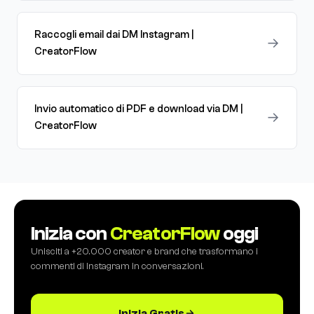
Raccogli email dai DM Instagram |
→
CreatorFlow
Invio automatico di PDF e download via DM |
→
CreatorFlow
Inizia con
CreatorFlow
oggi
Unisciti a +20.000 creator e brand che trasformano i
commenti di Instagram in conversazioni.
Inizia Gratis