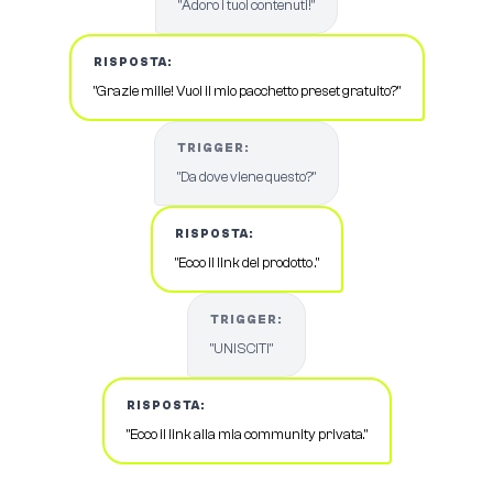
"Adoro i tuoi contenuti!"
RISPOSTA:
"Grazie mille! Vuoi il mio pacchetto preset gratuito?"
TRIGGER:
"Da dove viene questo?"
RISPOSTA:
"Ecco il link del prodotto ."
TRIGGER:
"UNISCITI"
RISPOSTA:
"Ecco il link alla mia community privata."