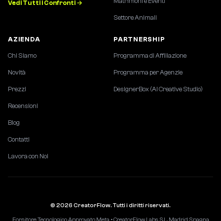
Matrimoni e Eventi
Vedi Tutti i Confronti →
Settore Animali
AZIENDA
PARTNERSHIP
Chi Siamo
Programma di Affiliazione
Novità
Programma per Agenzie
Prezzi
DesignerBox (AI Creative Studio)
Recensioni
Blog
Contatti
Lavora con Noi
© 2026 CreatorFlow. Tutti i diritti riservati.
Fornitore Tecnologico Approvato Meta • CreatorFlow Labs, S.L., Madrid, Spagna