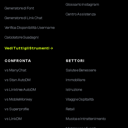
Glossario Instagram
Generatore di Font
Centro Assistenza
Generatore di Link Chat
Verifica Disponibilità Username
Calcolatore Guadagni
Vedi Tutti gli Strumenti →
CONFRONTA
SETTORI
vs ManyChat
Salute e Benessere
vs Stan AutoDM
Immobiliare
vs Linktree AutoDM
Istruzione
vs MobileMonkey
Viaggi e Ospitalità
vs Superprofile
Retail
vs LinkDM
Musica e Intrattenimento