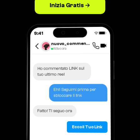
Inizia Gratis →
9:41
nuovo_commentatore
Attivo ora
Ho commentato LINK sul
tuo ultimo reel
Ehi! Seguimi prima per
sbloccare il link
Fatto! Ti seguo ora
Ecco il Tuo Link