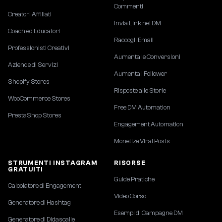
Commenti
Creatori Affiliati
Invia Link nei DM
Coach ed Educatori
Raccogli Email
Professionisti Creativi
Aumenta le Conversioni
Aziende di Servizi
Aumenta i Follower
Shopify Stores
Risposte alle Storie
WooCommerce Stores
Free DM Automation
PrestaShop Stores
Engagement Automation
Monetize Viral Posts
STRUMENTI INSTAGRAM
RISORSE
GRATUITI
Guide Pratiche
Calcolatore di Engagement
Video Corso
Generatore di Hashtag
Esempi di Campagne DM
Generatore di Didascalie