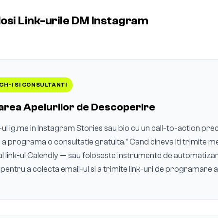
osi Link-urile DM Instagram
H-I SI CONSULTANTI
rea Apelurilor de Descoperire
k-ul ig.me in Instagram Stories sau bio cu un call-to-action pr
a programa o consultatie gratuita." Cand cineva iti trimite me
l link-ul Calendly — sau foloseste instrumente de automatiz
entru a colecta email-ul si a trimite link-uri de programare 