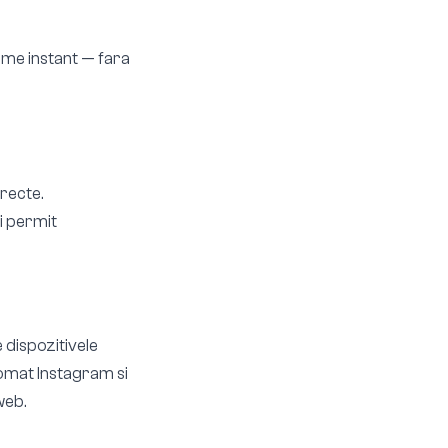
g.me instant — fara
irecte.
ri permit
 dispozitivele
tomat Instagram si
web.