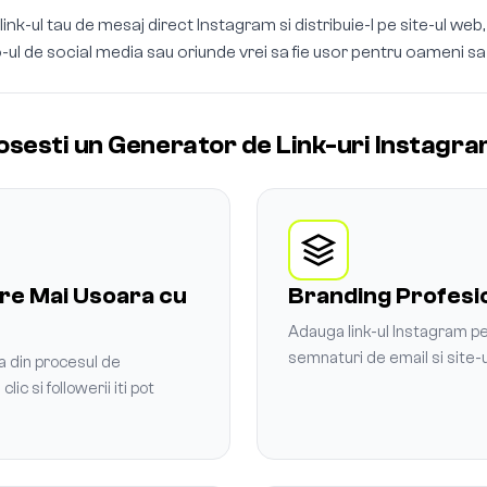
ink-ul tau de mesaj direct Instagram si distribuie-l pe site-ul we
o-ul de social media sau oriunde vrei sa fie usor pentru oameni s
osesti un Generator de Link-uri Instagr
e Mai Usoara cu
Branding Profesi
Adauga link-ul Instagram pe 
semnaturi de email si site-
ea din procesul de
ic si followerii iti pot