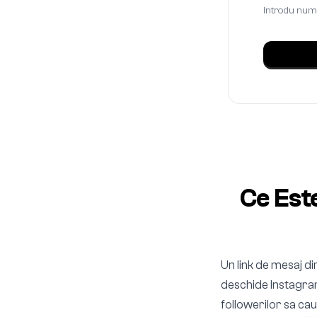
Introdu nume
Ce Est
Un link de mesaj di
deschide Instagram 
followerilor sa cau