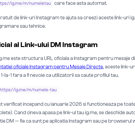
care face asta automat.
ttps://ig.me/m/numeletau
tuit de link-uri Instagram te ajuta sa creezi aceste link-uri i
gramare sau tehnice.
cial al Link-ului DM Instagram
 ig.me este structura URL oficiala a Instagram pentru mesaje d
atiei oficiale Instagram pentru Mesaje Directe
, aceste link-u
-la-1 fara a fi nevoie ca utilizatorii sa caute profilul tau.
https://ig.me/m/numele-tau
t verificat incepand cu ianuarie 2026 si functioneaza pe toate
ablete). Cand cineva apasa pe link-ul tau ig.me, se deschide au
ie DM — fie ca sunt pe aplicatia Instagram sau pe browserul 