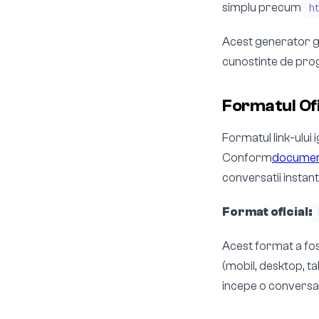
simplu precum
h
Acest generator gra
cunostinte de pro
Formatul Ofi
Formatul link-ului
Conform
document
conversatii instant 1
Format oficial:
Acest format a fos
(mobil, desktop, t
incepe o conversat