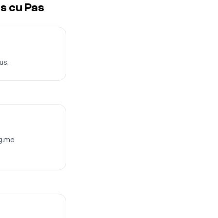
s cu Pas
us.
ig.me