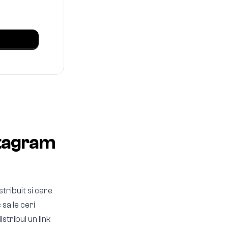
stagram
tribuit si care
sa le ceri
stribui un link