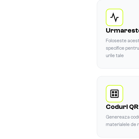
Urmarest
Foloseste aceste
specifice pentr
urile tale
Coduri QR
Genereaza codu
materialele de m