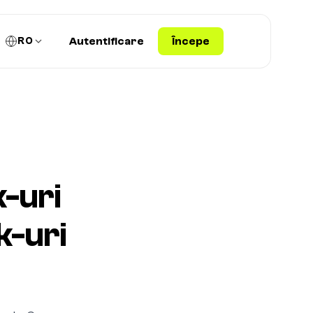
RO
Autentificare
Începe
k-uri
k-uri