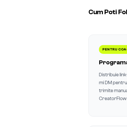
Cum Poti Fol
PENTRU COAC
Programa
Distribuie lin
mi DM pentru 
trimite manua
CreatorFlow p