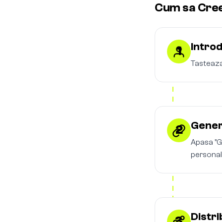
Cum sa Cree
Intro
1
Tasteaza
Gener
2
Apasa "G
personal
Distri
3