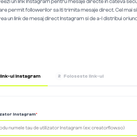
reezi un link Instagram pentru mesaje directe in cateva se
care permit followerilor sa iti trimita mesaje direct. Cel mai
ea un link de mesaj direct Instagram si de a-l distribui oriun
link-ul Instagram
Foloseste link-ul
2
izator Instagram
*