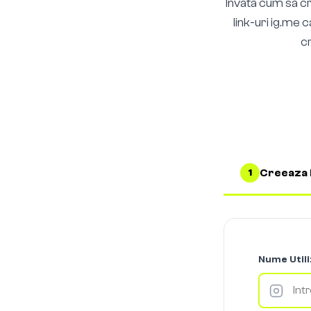
Invata cum sa c
link-uri ig.me 
cr
Creeaza 
1
Nume Util