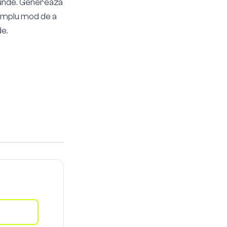
cunde. Genereaza
 simplu mod de a
de.