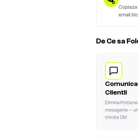
Copiaza l
email, bi
De Ce sa Fol
Comunicar
Clientii
Elimina frictiun
mesagerie — un cl
trimite DM