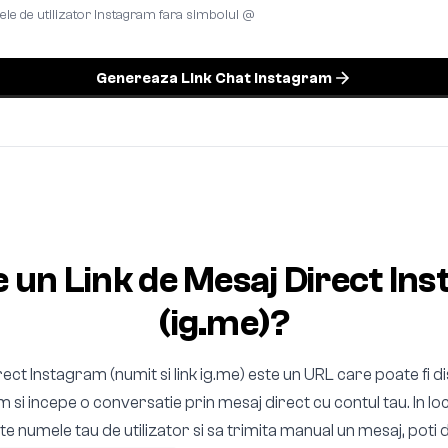
le de utilizator Instagram fara simbolul @
Genereaza Link Chat Instagram
e un Link de Mesaj Direct In
(ig.me)?
rect Instagram (numit si link ig.me) este un URL care poate fi dis
si incepe o conversatie prin mesaj direct cu contul tau. In loc 
te numele tau de utilizator si sa trimita manual un mesaj, poti di