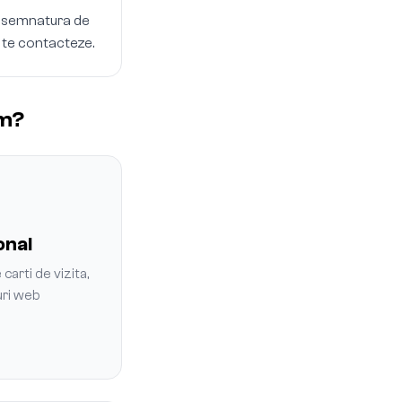
b, semnatura de
a te contacteze.
am?
onal
carti de vizita,
uri web