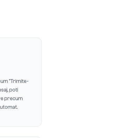
ecum "Trimite-
saj, poti
are precum
automat.