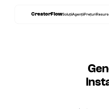
CreatorFlow
Soluții
Agenții
Prețuri
Resurs
Gene
Inst