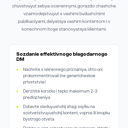
chuvstvuyut sebya ocenennymi, gorazdo chashche
vzaimodejstvuyut s vashimi budushchimi
publikaciyami, delyatsya vashim kontentom i v
konechnom itoge stanovyatsya klientami.
Sozdanie effektivnogo blagodarnogo
DM
Nachnite s iskrennego priznaniya, chto oni
prokommentirovali (ne genericheskoe
privetstvie)
Derzhite korotko i teplo: maksimum 2-3
predlozheniya
Dobavte sleduyushchij shag: ssylku na
sootvetstvuyushchij kontent, vopros ili knopku
bystrogo otveta