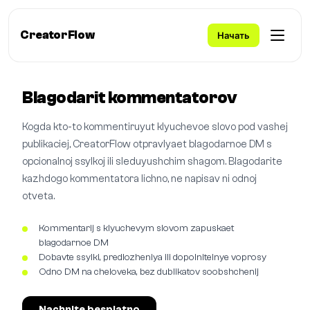
CreatorFlow
Начать
Blagodarit kommentatorov
Kogda kto-to kommentiruyut klyuchevoe slovo pod vashej
publikaciej, CreatorFlow otpravlyaet blagodarnoe DM s
opcionalnoj ssylkoj ili sleduyushchim shagom. Blagodarite
kazhdogo kommentatora lichno, ne napisav ni odnoj
otveta.
Kommentarij s klyuchevym slovom zapuskaet
blagodarnoe DM
Dobavte ssylki, predlozheniya ili dopolnitelnye voprosy
Odno DM na cheloveka, bez dublikatov soobshchenij
Nachnite besplatno