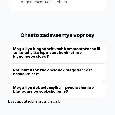
blagodarnosti uchastnikam
Chasto zadavaemye voprosy
Mogu li ya blagodarit vseh kommentatorov ili
tolko teh, kto ispolzuet konkretnoe
klyuchevoe slovo?
Poluchit li tot zhe chelovek blagodarnost
neskolko raz?
Mogu li ya dobavit ssylku ili predlozhenie v
blagodarnoe soobshchenie?
Last updated: February 2026