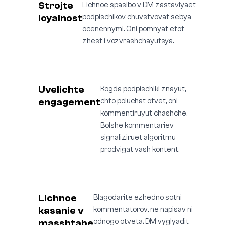
Strojte
Lichnoe spasibo v DM zastavlyaet
loyalnost
podpischikov chuvstvovat sebya
ocenennymi. Oni pomnyat etot
zhest i vozvrashchayutsya.
Uvelichte
Kogda podpischiki znayut,
engagement
chto poluchat otvet, oni
kommentiruyut chashche.
Bolshe kommentariev
signaliziruet algoritmu
prodvigat vash kontent.
Lichnoe
Blagodarite ezhedno sotni
kasanie v
kommentatorov, ne napisav ni
masshtabe
odnogo otveta. DM vyglyadit