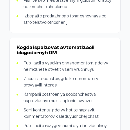
Pishite svoim estestvennym golosom, chtoby
ne zvuchalo shablonno
Izbegajte prodazhnogo tona: osnovnaya cel —
stroitelstvo otnoshenij
Kogda ispolzovat avtomatizacii
blagodarnyh DM
Publikacii s vysokim engagementom, gde vy
ne mozhete otvetit vsem vruchnuyu
Zapuski produktov, gde kommentatory
proyyavili interes
Kampanii postroeniya soobshchestva,
napravlennye na ukreplenie svyazej
Serii kontenta, gde vy hotite napravit
kommentatorov k sleduyushchej chasti
Publikacii s rozygryshami dlya individualnoy