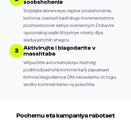
soobshchenie
Sozdajte iskrenneye, teploe soobshchenie,
kotoroe zastavit kazhdogo kommentatora
pochuvstvovat sebya ocenennym. Dobavte
opcionalnyj ssylki ili bystrye otvety dlya
sleduyushchih shagov.
Aktivirujte i blagodarite v
3
masshtabe
Vklyuchite avtomatizaciyu. Kazhdyj
podkhodyashchij kommentarij zapuskaet
lichnoe blagodarnoe DM, nezavisimo ot togo,
skolko kommentariev vy poluchite.
Pochemu eta kampaniya rabotaet