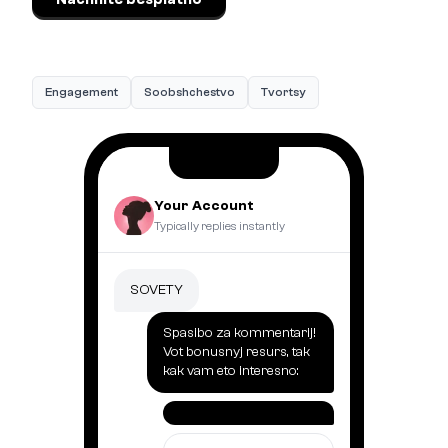
Engagement
Soobshchestvo
Tvortsy
Your Account
Typically replies instantly
SOVETY
Spasibo za kommentarij!
Vot bonusnyj resurs, tak
kak vam eto interesno: