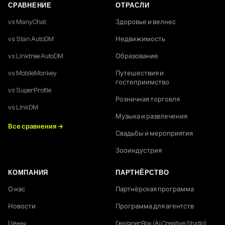
СРАВНЕНИЕ
ОТРАСЛИ
vs ManyChat
Здоровье и велнес
vs Stan AutoDM
Недвижимость
vs Linktree AutoDM
Образование
vs MobileMonkey
Путешествия и
гостеприимство
vs SuperProfile
Розничная торговля
vs LinkDM
Музыка и развлечения
Все сравнения →
Свадьбы и мероприятия
Зооиндустрия
КОМПАНИЯ
ПАРТНЁРСТВО
О нас
Партнёрская программа
Новости
Программа для агентств
Цены
DesignerBox (AI Creative Studio)