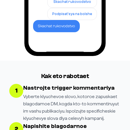
Skachat rukovodstvo
Podpisat'sya na bolshe
Skachat rukovodstvo
Kak eto rabotaet
Nastrojte trigger kommentariya
1
Vyberte klyuchevoe slovo, kotoroe zapuskaet
blagodarnoe DM, kogda kto-to kommentiruyut
im vashu publikaciyu. Ispolzujte specificheskie
klyuchevye slova dlya celevyh kampanij.
Napishite blagodarnoe
2