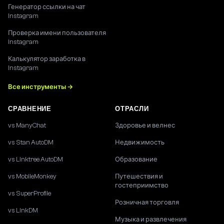
Генератор ссылки на чат
Instagram
Проверка имени пользователя
Instagram
Калькулятор заработка в
Instagram
Все инструменты →
СРАВНЕНИЕ
ОТРАСЛИ
vs ManyChat
Здоровье и велнес
vs Stan AutoDM
Недвижимость
vs Linktree AutoDM
Образование
vs MobileMonkey
Путешествия и
гостеприимство
vs SuperProfile
Розничная торговля
vs LinkDM
Музыка и развлечения