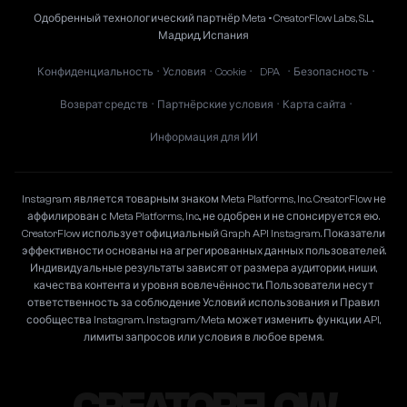
Одобренный технологический партнёр Meta • CreatorFlow Labs, S.L.,
Мадрид, Испания
Конфиденциальность
Условия
Cookie
DPA
Безопасность
•
•
•
•
•
Возврат средств
Партнёрские условия
Карта сайта
•
•
•
Информация для ИИ
Instagram является товарным знаком Meta Platforms, Inc. CreatorFlow не
аффилирован с Meta Platforms, Inc., не одобрен и не спонсируется ею.
CreatorFlow использует официальный Graph API Instagram. Показатели
эффективности основаны на агрегированных данных пользователей.
Индивидуальные результаты зависят от размера аудитории, ниши,
качества контента и уровня вовлечённости. Пользователи несут
ответственность за соблюдение Условий использования и Правил
сообщества Instagram. Instagram/Meta может изменить функции API,
лимиты запросов или условия в любое время.