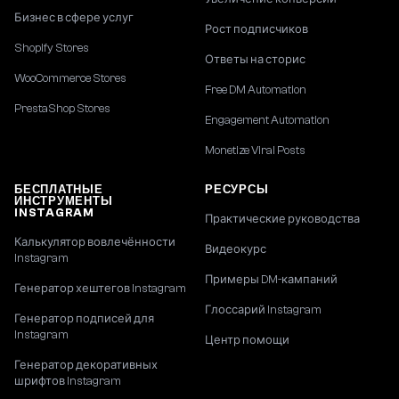
Бизнес в сфере услуг
Рост подписчиков
Shopify Stores
Ответы на сторис
WooCommerce Stores
Free DM Automation
PrestaShop Stores
Engagement Automation
Monetize Viral Posts
БЕСПЛАТНЫЕ
РЕСУРСЫ
ИНСТРУМЕНТЫ
INSTAGRAM
Практические руководства
Калькулятор вовлечённости
Видеокурс
Instagram
Примеры DM-кампаний
Генератор хештегов Instagram
Глоссарий Instagram
Генератор подписей для
Instagram
Центр помощи
Генератор декоративных
шрифтов Instagram