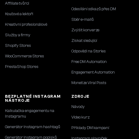
Affiliate tvůrci
Odesílání odkazů přes DM
Koučové a lektoři
Sběr e-mailů
Kreativní profesionálové
Zvýšit konverze
Služby a firmy
Získat sledující
Shopify Stores
Odpovědi na Stories
WooCommerce Stores
Free DM Automation
PrestaShop Stores
Engagement Automation
Monetize Viral Posts
BEZPLATNÉ INSTAGRAM
ZDROJE
NÁSTROJE
Návody
Kalkulačka engagementu na
Instagramu
Video kurz
Generátor Instagram hashtagů
Příklady DM kampaní
Generátor Instagram popisků
Instagram slovníček