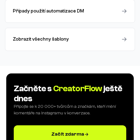
→
Případy použití automatizace DM
→
Zobrazit všechny šablony
Začněte s
CreatorFlow
ještě
dnes
Připojte se k 20 000+ tvůrcům a značkám, kteří mění
komentáře na Instagramu v konverzace.
Začít zdarma