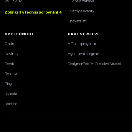
vs LinkDM
Hudba a zábava
Svatby a eventy
Zobrazit všechna porovnání →
Chovatelství
SPOLEČNOST
PARTNERSTVÍ
O nás
Affiliate program
Novinky
Agenturní program
Ceník
DesignerBox (AI Creative Studio)
Recenze
Blog
Kontakt
Kariéra