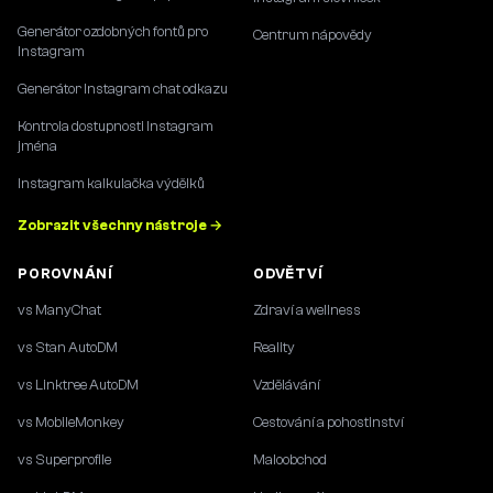
Generátor ozdobných fontů pro
Centrum nápovědy
Instagram
Generátor Instagram chat odkazu
Kontrola dostupnosti Instagram
jména
Instagram kalkulačka výdělků
Zobrazit všechny nástroje →
POROVNÁNÍ
ODVĚTVÍ
vs ManyChat
Zdraví a wellness
vs Stan AutoDM
Reality
vs Linktree AutoDM
Vzdělávání
vs MobileMonkey
Cestování a pohostinství
vs Superprofile
Maloobchod