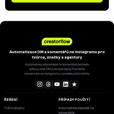
Automatizace DM a komentářů na Instagramu pro
tvůrce, značky a agentury
Automaticky odpovídejte na komentáře, posílejte
odkazy přes DM a sbírejte leady. Proměňte
konverzace na Instagramu v prodeje, automaticky.
ŘEŠENÍ
PŘÍPADY POUŽITÍ
Tvůrci obsahu
Automatické odpovědi na
komentáře