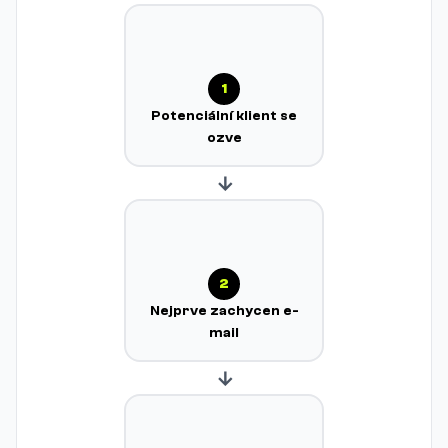
1
Potenciální klient se
ozve
→
2
Nejprve zachycen e-
mail
→