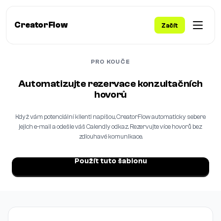
CreatorFlow
Začít
PRO KOUČE
Automatizujte rezervace konzultačních
hovorů
Když vám potenciální klienti napíšou, CreatorFlow automaticky sebere
jejich e-mail a odešle váš Calendly odkaz. Rezervujte více hovorů bez
zdlouhavé komunikace.
Použít tuto šablonu