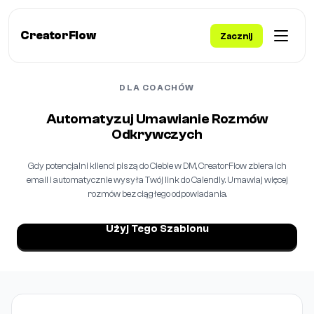
CreatorFlow
Zacznij
DLA COACHÓW
Automatyzuj Umawianie Rozmów
Odkrywczych
Gdy potencjalni klienci piszą do Ciebie w DM, CreatorFlow zbiera ich
email i automatycznie wysyła Twój link do Calendly. Umawiaj więcej
rozmów bez ciągłego odpowiadania.
Użyj Tego Szablonu