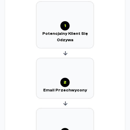
1
Potencjalny Klient Się
Odzywa
→
2
Email Przechwycony
→