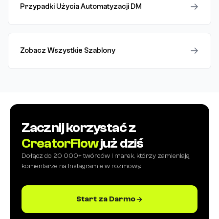
→
Przypadki Użycia Automatyzacji DM
→
Zobacz Wszystkie Szablony
Zacznij korzystać z
CreatorFlow
już dziś
Dołącz do 20 000+ twórców i marek, którzy zamieniają
komentarze na Instagramie w rozmowy.
Start za Darmo