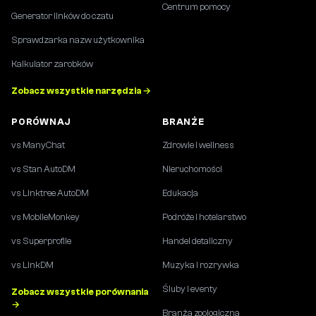
Centrum pomocy
Generator linków do czatu
Sprawdzarka nazw użytkownika
Kalkulator zarobków
Zobacz wszystkie narzędzia →
PORÓWNAJ
BRANŻE
vs ManyChat
Zdrowie i wellness
vs Stan AutoDM
Nieruchomości
vs Linktree AutoDM
Edukacja
vs MobileMonkey
Podróże i hotelarstwo
vs Superprofile
Handel detaliczny
vs LinkDM
Muzyka i rozrywka
Śluby i eventy
Zobacz wszystkie porównania
→
Branża zoologiczna