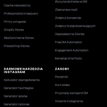
Wysyłanie linków w DM
Coache i edukatorzy
Zbieranie e-maili
Profesjonaliści kreatywni
Zwiększ konwersje
Firmy usługowe
Zwiększ liczbę obserwujących
Shopify Stores
Odpowiedzi na Stories
WooCommerce Stores
Free DM Automation
PrestaShop Stores
Engagement Automation
Monetize Viral Posts
DARMOWE NARZĘDZIA
ZASOBY
INSTAGRAM
Poradniki
Kalkulator zaangażowania
Kurs wideo
Generator hashtagów
Przykłady kampanii DM
Generator opisów
Słownik Instagrama
Generator czcionek