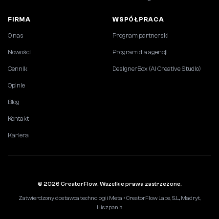
FIRMA
WSPÓŁPRACA
O nas
Program partnerski
Nowości
Program dla agencji
Cennik
DesignerBox (AI Creative Studio)
Opinie
Blog
Kontakt
Kariera
© 2026 CreatorFlow. Wszelkie prawa zastrzeżone.
Zatwierdzony dostawca technologii Meta • CreatorFlow Labs, S.L., Madryt,
Hiszpania