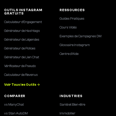
OUTILS INSTAGRAM
RESSOURCES
GRATUITS
Guides Pratiques
Calculateur d'Engagement
Cours Vidéo
Générateur de Hashtags
Exemples de Campagnes DM
Générateur de Légendes
Glossaire Instagram
Générateur de Polices
Centre d'Aide
Générateur de Lien Chat
Vérificateur de Pseudo
Calculateur de Revenus
Voir Tous les Outils →
COMPARER
INDUSTRIES
vs ManyChat
Santé et Bien-être
vs Stan AutoDM
Immobilier