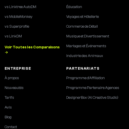
vs Linktree AutoDM
Éducation
vs MobileMonkey
Voyages et Hôtellerie
vs Superprofile
Commerce de Détail
vs LinkDM
Musique et Divertissement
Mariages et Événements
Voir Toutes les Comparaisons
→
Industrie des Animaux
ENTREPRISE
PARTENARIATS
À propos
Programme d'Affiliation
Nouveautés
Programme Partenaire Agences
Tarifs
DesignerBox (AI Creative Studio)
Avis
Blog
Contact