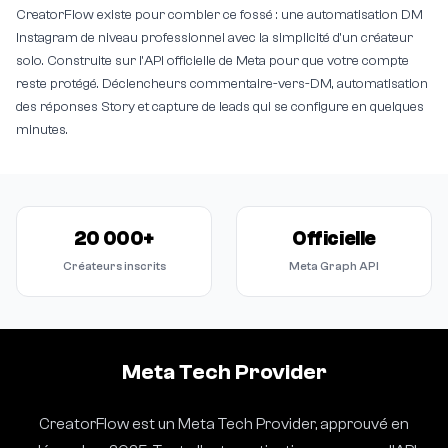
CreatorFlow existe pour combler ce fossé : une automatisation DM
Instagram de niveau professionnel avec la simplicité d'un créateur
solo. Construite sur l'API officielle de Meta pour que votre compte
reste protégé. Déclencheurs commentaire-vers-DM, automatisation
des réponses Story et capture de leads qui se configure en quelques
minutes.
20 000+
Officielle
Créateurs inscrits
Meta Graph API
Meta Tech Provider
CreatorFlow est un Meta Tech Provider, approuvé en