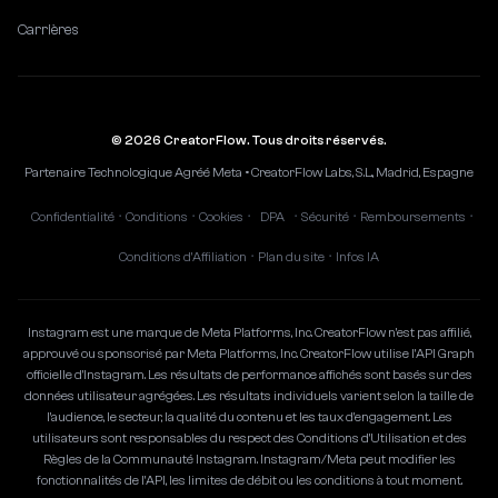
Carrières
© 2026 CreatorFlow. Tous droits réservés.
Partenaire Technologique Agréé Meta • CreatorFlow Labs, S.L., Madrid, Espagne
Confidentialité
Conditions
Cookies
DPA
Sécurité
Remboursements
•
•
•
•
•
•
Conditions d'Affiliation
Plan du site
Infos IA
•
•
Instagram est une marque de Meta Platforms, Inc. CreatorFlow n'est pas affilié,
approuvé ou sponsorisé par Meta Platforms, Inc. CreatorFlow utilise l'API Graph
officielle d'Instagram. Les résultats de performance affichés sont basés sur des
données utilisateur agrégées. Les résultats individuels varient selon la taille de
l'audience, le secteur, la qualité du contenu et les taux d'engagement. Les
utilisateurs sont responsables du respect des Conditions d'Utilisation et des
Règles de la Communauté Instagram. Instagram/Meta peut modifier les
fonctionnalités de l'API, les limites de débit ou les conditions à tout moment.