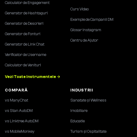
Calculator de Engagement
Curs Video
Generator de Hashtaguri
Exemple de Campanii DM
Generator de Descrieri
Glosar Instagram
Generator de Fonturi
Centru de Ajutor
Generator de Link Chat
Verificator de Username
Calculator de Venituri
Vezi Toate Instrumentele →
COMPARĂ
INDUSTRII
vs ManyChat
Sanatate și Wellness
vs Stan AutoDM
Imobiliare
vs Linktree AutoDM
Educatie
vs MobileMonkey
Turism și Ospitalitate