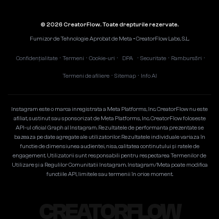
© 2026 CreatorFlow. Toate drepturile rezervate.
Furnizor de Tehnologie Aprobat de Meta • CreatorFlow Labs, S.L.
Confidențialitate
Termeni
Cookie-uri
DPA
Securitate
Rambursări
•
•
•
•
•
•
Termeni de afiliere
Sitemap
Info AI
•
•
Instagram este o marca inregistrata a Meta Platforms, Inc. CreatorFlow nu este
afiliat, sustinut sau sponsorizat de Meta Platforms, Inc. CreatorFlow foloseste
API-ul oficial Graph al Instagram. Rezultatele de performanta prezentate se
bazeaza pe date agregate ale utilizatorilor. Rezultatele individuale variaza în
functie de dimensiunea audientei, nisa, calitatea continutului și ratele de
engagement. Utilizatorii sunt responsabili pentru respectarea Termenilor de
Utilizare și a Regulilor Comunitatii Instagram. Instagram/Meta poate modifica
functiile API, limitele sau termenii în orice moment.
CREATORFLOW