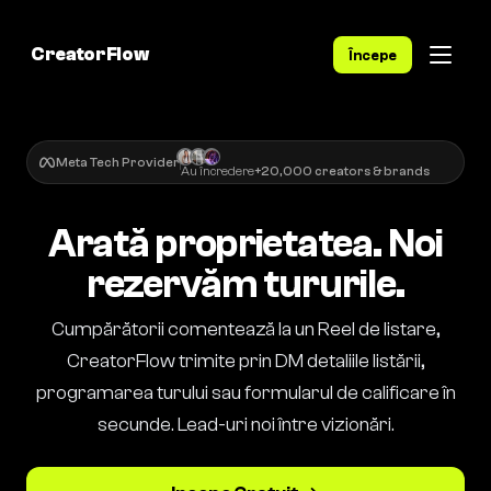
CreatorFlow
Începe
Meta Tech Provider
Au încredere
+20,000 creators & brands
Arată proprietatea. Noi
rezervăm tururile.
Cumpărătorii comentează la un Reel de listare,
CreatorFlow trimite prin DM detaliile listării,
programarea turului sau formularul de calificare în
secunde. Lead-uri noi între vizionări.