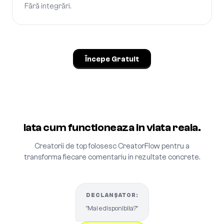
Fără integrări.
Începe Gratuit
Iata cum functioneaza in viata reala.
Creatorii de top folosesc CreatorFlow pentru a
transforma fiecare comentariu in rezultate concrete.
DECLANȘATOR:
"Mai e disponibila?"