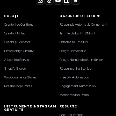
SOLUȚII
CAZURI DE UTILIZARE
Creatori de Conținut
Răspunde Automat la Comentarii
Creatori Afiliați
Trimite Linkuri în DM-uri
Coachi și Educatori
Colectează Emailuri
Profesioniști Creativi
Crește Conversiile
Afaceri de Servicii
Crește Numărul de Urmăritori
Shopify Stores
Răspunsuri la Stories
WooCommerce Stores
Free DM Automation
PrestaShop Stores
Engagement Automation
Monetize Viral Posts
INSTRUMENTE INSTAGRAM
RESURSE
GRATUITE
Ghiduri Practice