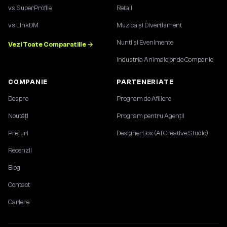
vs SuperProfile
Retail
vs LinkDM
Muzica și Divertisment
Nunti și Evenimente
Vezi Toate Comparatiile →
Industria Animalelor de Companie
COMPANIE
PARTENERIATE
Despre
Program de Afiliere
Noutăți
Program pentru Agenții
Prețuri
DesignerBox (AI Creative Studio)
Recenzii
Blog
Contact
Cariere