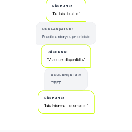
RĂSPUNS:
"Da! Iata detaliile ."
DECLANȘATOR:
Reactie la story cu proprietate
RĂSPUNS:
"Vizionare disponibila ."
DECLANȘATOR:
"PRET"
RĂSPUNS:
"Iata informatiile complete ."