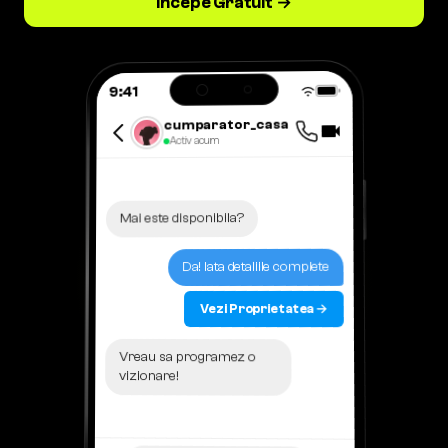
Incepe Gratuit →
9:41
cumparator_casa
Activ acum
Mai este disponibila?
Da! Iata detaliile complete
Vezi Proprietatea →
Vreau sa programez o
vizionare!