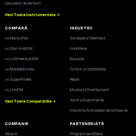
Calculator de Venituri
Vezi Toate Instrumentele →
COMPARĂ
INDUSTRII
vs ManyChat
Sanatate și Wellness
vs Stan AutoDM
Imobiliare
vs Linktree AutoDM
Educatie
vs MobileMonkey
Turism și Ospitalitate
vs SuperProfile
Retail
vs LinkDM
Muzica și Divertisment
Nunti și Evenimente
Vezi Toate Comparatiile →
Industria Animalelor de Companie
COMPANIE
PARTENERIATE
Despre
Program de Afiliere