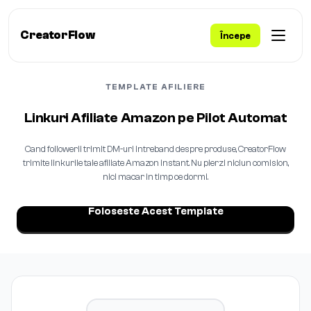
CreatorFlow
Începe
TEMPLATE AFILIERE
Linkuri Afiliate Amazon pe Pilot Automat
Cand followerii trimit DM-uri intreband despre produse, CreatorFlow
trimite linkurile tale afiliate Amazon instant. Nu pierzi niciun comision,
nici macar in timp ce dormi.
Foloseste Acest Template