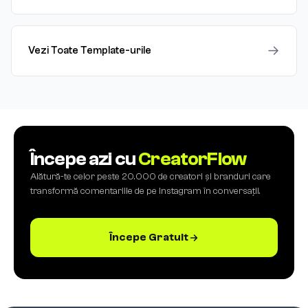
→
Vezi Toate Template-urile
Începe azi cu
CreatorFlow
Alătură-te celor peste 20.000 de creatori și branduri care
transformă comentariile de pe Instagram în conversații.
Începe Gratuit