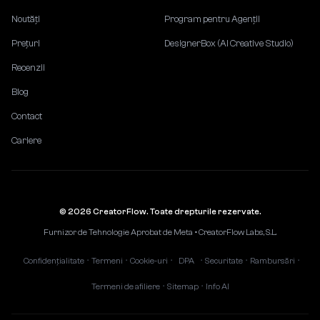
Noutăți
Program pentru Agenții
Prețuri
DesignerBox (AI Creative Studio)
Recenzii
Blog
Contact
Cariere
© 2026 CreatorFlow. Toate drepturile rezervate.
Furnizor de Tehnologie Aprobat de Meta • CreatorFlow Labs, S.L.
Confidențialitate
Termeni
Cookie-uri
DPA
Securitate
Rambursări
•
•
•
•
•
•
Termeni de afiliere
Sitemap
Info AI
•
•