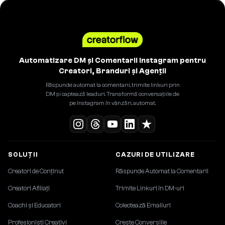
Automatizare DM și Comentarii Instagram pentru
Creatori, Branduri și Agenții
Răspunde automat la comentarii, trimite linkuri prin
DM și captează leaduri. Transformă conversațiile de
pe Instagram în vânzări, automat.
SOLUȚII
CAZURI DE UTILIZARE
Creatori de Conținut
Răspunde Automat la Comentarii
Creatori Afiliați
Trimite Linkuri în DM-uri
Coachi și Educatori
Colectează Emailuri
Profesioniști Creativi
Crește Conversiile