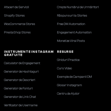
Afaceri de Servicii
Crește Numărul de Urmăritori
Shopify Stores
Răspunsuri la Stories
WooCommerce Stores
Free DM Automation
PrestaShop Stores
Engagement Automation
Monetize Viral Posts
INSTRUMENTE INSTAGRAM
RESURSE
GRATUITE
Ghiduri Practice
Calculator de Engagement
Curs Video
Generator de Hashtaguri
Exemple de Campanii DM
Generator de Descrieri
Glosar Instagram
Generator de Fonturi
Centru de Ajutor
Generator de Link Chat
Verificator de Username