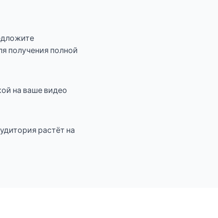
редложите
ля получения полной
кой на ваше видео
аудитория растёт на