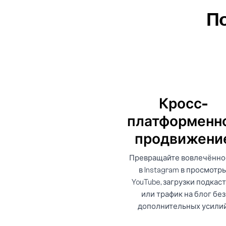
По
Кросс-
платформенн
продвижени
Превращайте вовлечённо
в Instagram в просмотр
YouTube, загрузки подкас
или трафик на блог без
дополнительных усилий