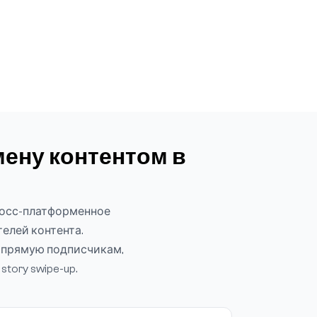
ену контентом в
кросс-платформенное
елей контента.
напрямую подписчикам,
tory swipe-up.