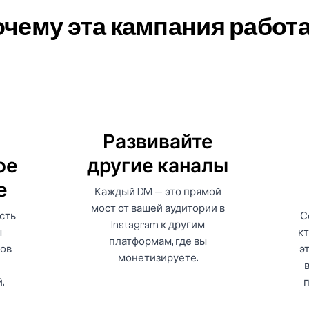
чему эта кампания работ
Развивайте
ое
другие каналы
е
Каждый DM — это прямой
мост от вашей аудитории в
сть
С
Instagram к другим
ы
кт
платформам, где вы
тов
э
монетизируете.
.