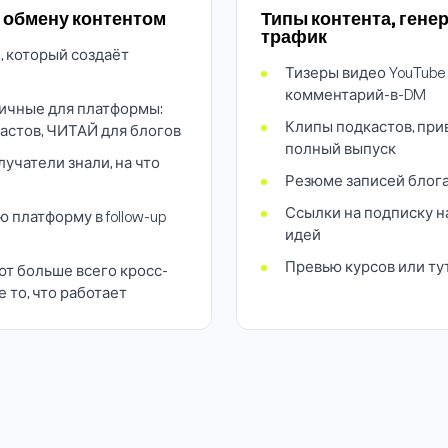
 обмену контентом
Типы контента, ген
трафик
, который создаёт
Тизеры видео YouTube
комментарий-в-DM
ичные для платформы:
Клипы подкастов, пр
астов, ЧИТАЙ для блогов
полный выпуск
лучатели знали, на что
Резюме записей блога
Ссылки на подписку н
 платформу в follow-up
идей
Превью курсов или ту
ют больше всего кросс-
 то, что работает