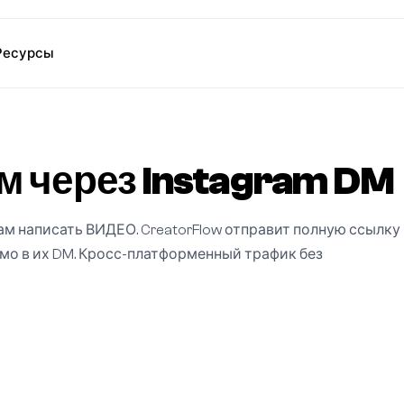
Ресурсы
м через Instagram DM
м написать ВИДЕО. CreatorFlow отправит полную ссылку
рямо в их DM. Кросс-платформенный трафик без