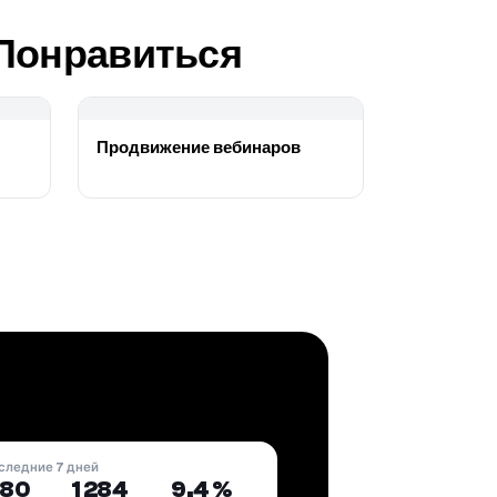
 Понравиться
Продвижение вебинаров
следние 7 дней
180
1 284
9,4 %