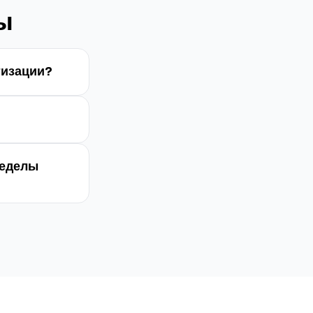
ы
тизации?
ределы