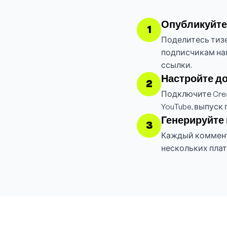
Опубликуйте 
1
Поделитесь тизе
подписчикам нап
ссылки.
Настройте д
2
Подключите Crea
YouTube, выпуск 
Генерируйте
3
Каждый коммента
нескольких пла