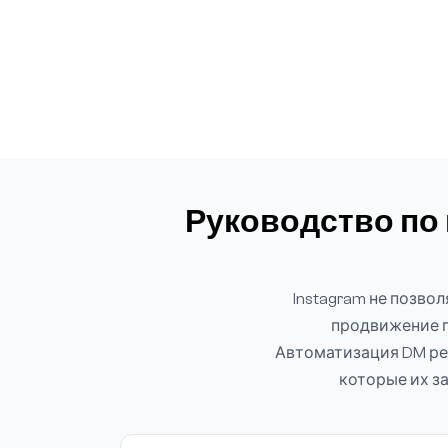
Руководство по
Instagram не позво
продвижение п
Автоматизация DM реш
которые их за