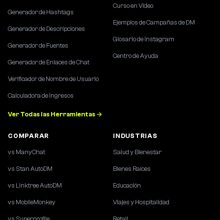
Curso en Video
Generador de Hashtags
Ejemplos de Campañas de DM
Generador de Descripciones
Glosario de Instagram
Generador de Fuentes
Centro de Ayuda
Generador de Enlaces de Chat
Verificador de Nombre de Usuario
Calculadora de Ingresos
Ver Todas las Herramientas →
COMPARAR
INDUSTRIAS
vs ManyChat
Salud y Bienestar
vs Stan AutoDM
Bienes Raíces
vs Linktree AutoDM
Educación
vs MobileMonkey
Viajes y Hospitalidad
vs Superprofile
Retail