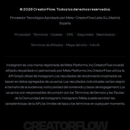
© 2026 CreatorFlow. Todos los derechos reservados.
Proveedor Tecnológico Aprobado por Meta • CreatorFlow Labs, S.L., Madrid,
España
Privacidad
Términos
Cookies
DPA
Seguridad
Reembolsos
•
•
•
•
•
•
Términos de Afiliados
Mapa del sitio
Info IA
•
•
Instagram es una marca registrada de Meta Platforms, Inc. CreatorFlow no está
afiliado, respaldado ni patrocinado por Meta Platforms, Inc. CreatorFlow utiliza la
API Graph oficial de Instagram. Los resultados de rendimiento mostrados se
basan en datos agregados de usuarios. Los resultados individuales varían según
el tamaño de la audiencia, nicho, calidad del contenido y tasas de engagement. Los
usuarios son responsables de cumplir con los Términos de Servicio y las Pautas
de la Comunidad de Instagram. Instagram/Meta puede cambiar las
características de la API, los límites de tasa o los términos en cualquier momento.
CREATORFLOW