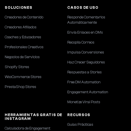
SOLUCIONES
CASOS DE USO
Creadores de Contenido
Responde Comentarios
Automáticamente
Creadores Afiliados
Envía Enlaces en DMs
Coaches y Educadores
Recopila Correos
Profesionales Creativos
Impulsa Conversiones
Negocios de Servicios
Haz Crecer Seguidores
Shopify Stores
Respuestas a Stories
WooCommerce Stores
Free DM Automation
PrestaShop Stores
Engagement Automation
Monetize Viral Posts
HERRAMIENTAS GRATIS DE
RECURSOS
INSTAGRAM
Guías Prácticas
Calculadora de Engagement