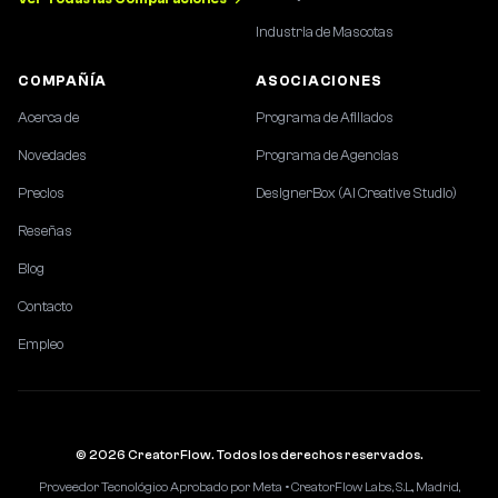
Industria de Mascotas
COMPAÑÍA
ASOCIACIONES
Acerca de
Programa de Afiliados
Novedades
Programa de Agencias
Precios
DesignerBox (AI Creative Studio)
Reseñas
Blog
Contacto
Empleo
© 2026 CreatorFlow. Todos los derechos reservados.
Proveedor Tecnológico Aprobado por Meta • CreatorFlow Labs, S.L., Madrid,