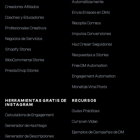
Automáticamente
Creadores Afiliados
Envía Enlaces en DMs
Coaches y Educadores
Recopila Correos
Profesionales Creativos
Impulsa Conversiones
Negocios de Servicios
Haz Crecer Seguidores
Shopify Stores
Respuestas a Stories
WooCommerce Stores
Free DM Automation
PrestaShop Stores
Engagement Automation
Monetize Viral Posts
HERRAMIENTAS GRATIS DE
RECURSOS
INSTAGRAM
Guías Prácticas
Calculadora de Engagement
Curso en Video
Generador de Hashtags
Ejemplos de Campañas de DM
Generador de Descripciones