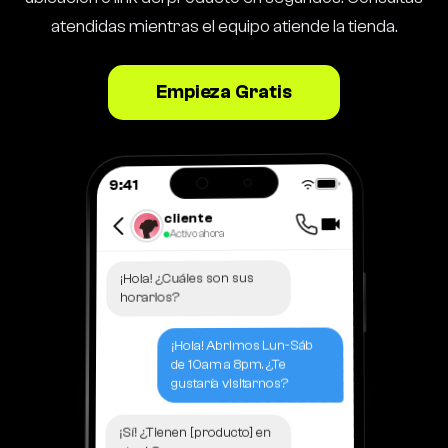
atendidas mientras el equipo atiende la tienda.
Empieza Gratis
9:41
cliente
Activo ahora
¡Hola! ¿Cuáles son sus
horarios?
¡Hola! Abrimos Lun-Sáb
de 10am a 8pm. ¿Te
gustaría visitarnos?
¡Sí! ¿Tienen [producto] en