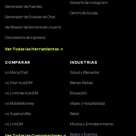
Glosario de Instagram
Generador de Fuentes
Centro de Ayuda
Generador de Enlaces de Chat
Verificador de Nombre de Usuario
Calculadora de Ingresos
Ver Todas las Herramientas →
COMPARAR
INDUSTRIAS
vs ManyChat
Salud y Bienestar
vs Stan AutoDM
Bienes Raíces
vs Linktree AutoDM
Educación
vs MobileMonkey
Viajes y Hospitalidad
vs Superprofile
Retail
vs LinkDM
Música y Entretenimiento
Bodas y Eventos
Ver Todas las Comparaciones →