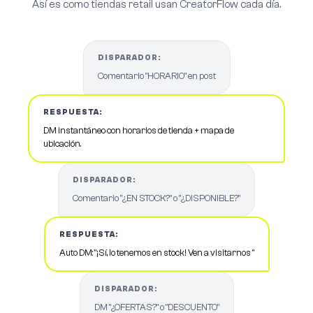
Así es como tiendas retail usan CreatorFlow cada día.
DISPARADOR:
Comentario "HORARIO" en post
RESPUESTA:
DM instantáneo con horarios de tienda + mapa de
ubicación.
DISPARADOR:
Comentario "¿EN STOCK?" o "¿DISPONIBLE?"
RESPUESTA:
Auto DM: "¡Sí, lo tenemos en stock! Ven a visitarnos "
DISPARADOR:
DM "¿OFERTAS?" o "DESCUENTO"