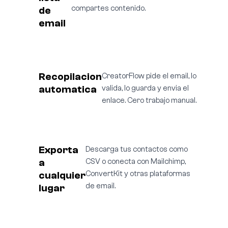
compartes contenido.
de
email
Recopilacion
CreatorFlow pide el email, lo
automatica
valida, lo guarda y envia el
enlace. Cero trabajo manual.
Exporta
Descarga tus contactos como
a
CSV o conecta con Mailchimp,
cualquier
ConvertKit y otras plataformas
de email.
lugar