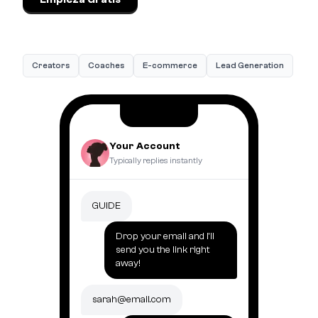
Creators
Coaches
E-commerce
Lead Generation
Your Account
Typically replies instantly
GUIDE
Drop your email and I'll
send you the link right
away!
sarah@email.com