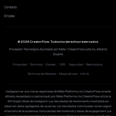
Contacto
Empleo
© 2026 CreatorFlow. Todos los derechos reservados.
Proveedor Tecnológico Aprobado por Meta • CreatorFlow Labs, S.L., Madrid,
España
Privacidad
Términos
Cookies
DPA
Seguridad
Reembolsos
•
•
•
•
•
•
Términos de Afiliados
Mapa del sitio
Info IA
•
•
Instagram es una marca registrada de Meta Platforms, Inc. CreatorFlow no está
afiliado, respaldado ni patrocinado por Meta Platforms, Inc. CreatorFlow utiliza la
API Graph oficial de Instagram. Los resultados de rendimiento mostrados se
basan en datos agregados de usuarios. Los resultados individuales varían según
el tamaño de la audiencia, nicho, calidad del contenido y tasas de engagement. Los