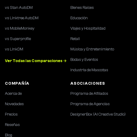
vs Stan AutoDM
Bienes Raíces
vs Linktree AutoDM
Educación
vs MobileMonkey
Viajes y Hospitalidad
vs Superprofile
Retail
vs LinkDM
Música y Entretenimiento
Bodas y Eventos
Ver Todas las Comparaciones →
Industria de Mascotas
COMPAÑÍA
ASOCIACIONES
Acerca de
Programa de Afiliados
Novedades
Programa de Agencias
Precios
DesignerBox (AI Creative Studio)
Reseñas
Blog