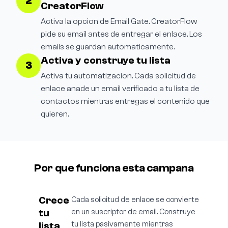
2
CreatorFlow
Activa la opcion de Email Gate. CreatorFlow
pide su email antes de entregar el enlace. Los
emails se guardan automaticamente.
Activa y construye tu lista
3
Activa tu automatizacion. Cada solicitud de
enlace anade un email verificado a tu lista de
contactos mientras entregas el contenido que
quieren.
Por que funciona esta campana
Crece
Cada solicitud de enlace se convierte
tu
en un suscriptor de email. Construye
lista
tu lista pasivamente mientras