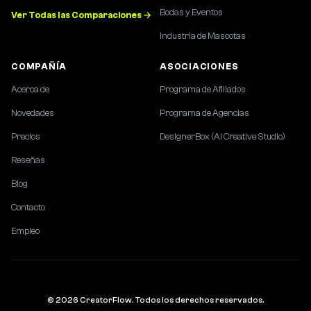
Bodas y Eventos
Ver Todas las Comparaciones →
Industria de Mascotas
COMPAÑÍA
ASOCIACIONES
Acerca de
Programa de Afiliados
Novedades
Programa de Agencias
Precios
DesignerBox (AI Creative Studio)
Reseñas
Blog
Contacto
Empleo
© 2026 CreatorFlow. Todos los derechos reservados.