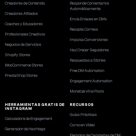
Creadores de Contenido
Responde Comentarios
Automáticamente
Creadores Afiliados
Envía Enlaces en DMs
Coaches y Educadores
Recopila Correos
Profesionales Creativos
Impulsa Conversiones
Negocios de Servicios
Haz Crecer Seguidores
Shopify Stores
Respuestas a Stories
WooCommerce Stores
Free DM Automation
PrestaShop Stores
Engagement Automation
Monetize Viral Posts
HERRAMIENTAS GRATIS DE
RECURSOS
INSTAGRAM
Guías Prácticas
Calculadora de Engagement
Curso en Video
Generador de Hashtags
Ejemplos de Campañas de DM