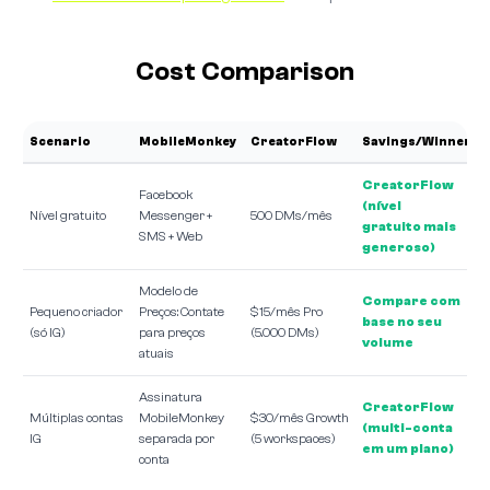
Cost Comparison
Scenario
MobileMonkey
CreatorFlow
Savings/Winner
CreatorFlow
Facebook
(nível
Nível gratuito
Messenger +
500 DMs/mês
gratuito mais
SMS + Web
generoso)
Modelo de
Compare com
Pequeno criador
Preços: Contate
$15/mês Pro
base no seu
(só IG)
para preços
(5.000 DMs)
volume
atuais
Assinatura
CreatorFlow
Múltiplas contas
MobileMonkey
$30/mês Growth
(multi-conta
IG
separada por
(5 workspaces)
em um plano)
conta