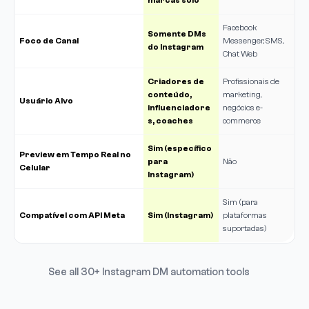
marcas solo
Facebook
Somente DMs
Foco de Canal
Messenger, SMS,
do Instagram
Chat Web
Criadores de
Profissionais de
conteúdo,
marketing,
Usuário Alvo
influenciadore
negócios e-
s, coaches
commerce
Sim (específico
Preview em Tempo Real no
para
Não
Celular
Instagram)
Sim (para
Compatível com API Meta
Sim (Instagram)
plataformas
suportadas)
See all 30+ Instagram DM automation tools