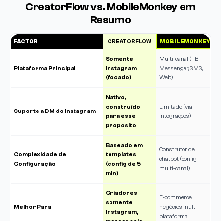
CreatorFlow vs. MobileMonkey em
Resumo
FACTOR
CREATORFLOW
MOBILEMONKEY
Somente
Multi-canal (FB
Plataforma Principal
Instagram
Messenger, SMS,
(focado)
Web)
Nativo,
construído
Limitado (via
Suporte a DM do Instagram
para esse
integrações)
proposito
Baseado em
Construtor de
Complexidade de
templates
chatbot (config
Configuração
(config de 5
multi-canal)
min)
Criadores
E-commerce,
somente
Melhor Para
negócios multi-
Instagram,
plataforma