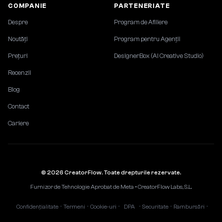
COMPANIE
PARTENERIATE
Despre
Program de Afiliere
Noutăți
Program pentru Agenții
Prețuri
DesignerBox (AI Creative Studio)
Recenzii
Blog
Contact
Cariere
© 2026 CreatorFlow. Toate drepturile rezervate.
Furnizor de Tehnologie Aprobat de Meta • CreatorFlow Labs, S.L.
Confidențialitate
Termeni
Cookie-uri
DPA
Securitate
Rambursări
•
•
•
•
•
•