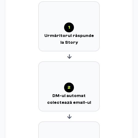
1
Urmăritorul răspunde
la Story
→
2
DM-ul automat
colectează email-ul
→