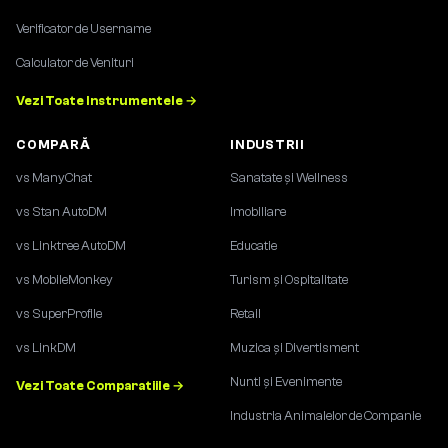
Verificator de Username
Calculator de Venituri
Vezi Toate Instrumentele →
COMPARĂ
INDUSTRII
vs ManyChat
Sanatate și Wellness
vs Stan AutoDM
Imobiliare
vs Linktree AutoDM
Educatie
vs MobileMonkey
Turism și Ospitalitate
vs SuperProfile
Retail
vs LinkDM
Muzica și Divertisment
Nunti și Evenimente
Vezi Toate Comparatiile →
Industria Animalelor de Companie