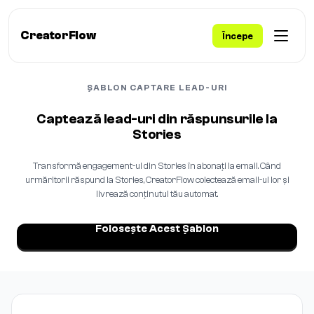
CreatorFlow
Începe
ȘABLON CAPTARE LEAD-URI
Captează lead-uri din răspunsurile la
Stories
Transformă engagement-ul din Stories în abonați la email. Când
urmăritorii răspund la Stories, CreatorFlow colectează email-ul lor și
livrează conținutul tău automat.
Folosește Acest Șablon