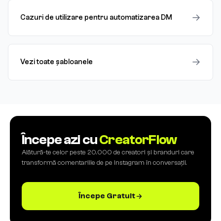
→
Cazuri de utilizare pentru automatizarea DM
→
Vezi toate șabloanele
Începe azi cu
CreatorFlow
Alătură-te celor peste 20.000 de creatori și branduri care
transformă comentariile de pe Instagram în conversații.
Începe Gratuit