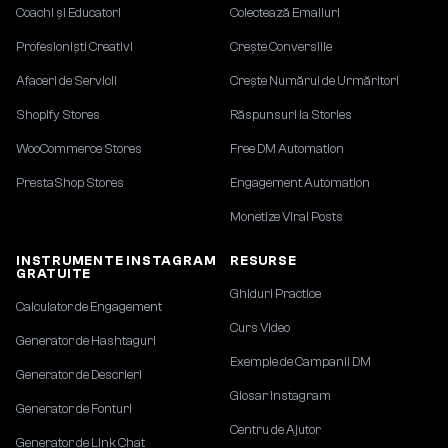
Coachi și Educatori
Colectează Emailuri
Profesioniști Creativi
Crește Conversiile
Afaceri de Servicii
Crește Numărul de Urmăritori
Shopify Stores
Răspunsuri la Stories
WooCommerce Stores
Free DM Automation
PrestaShop Stores
Engagement Automation
Monetize Viral Posts
INSTRUMENTE INSTAGRAM
RESURSE
GRATUITE
Ghiduri Practice
Calculator de Engagement
Curs Video
Generator de Hashtaguri
Exemple de Campanii DM
Generator de Descrieri
Glosar Instagram
Generator de Fonturi
Centru de Ajutor
Generator de Link Chat