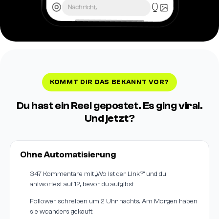
Nachricht...
KOMMT DIR DAS BEKANNT VOR?
Du hast ein Reel gepostet. Es ging viral.
Und jetzt?
Ohne Automatisierung
347 Kommentare mit „Wo ist der Link?" und du
antwortest auf 12, bevor du aufgibst
Follower schreiben um 2 Uhr nachts. Am Morgen haben
sie woanders gekauft