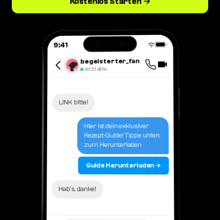
Kostenlos Starten →
9:41
begeisterter_fan
Jetzt aktiv
LINK bitte!
Hier ist dein exklusiver
Rezept-Guide! Tippe unten
zum Herunterladen
Guide Herunterladen →
Hab's, danke!