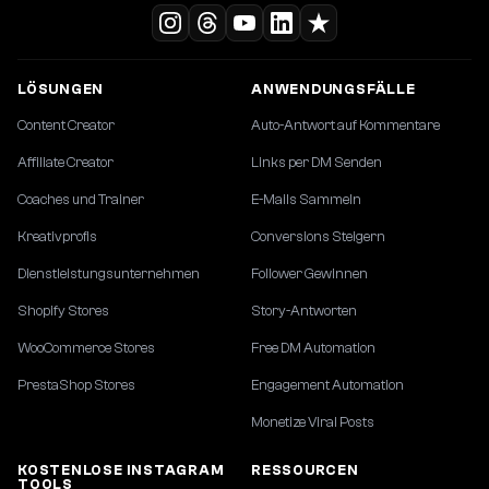
LÖSUNGEN
ANWENDUNGSFÄLLE
Content Creator
Auto-Antwort auf Kommentare
Affiliate Creator
Links per DM Senden
Coaches und Trainer
E-Mails Sammeln
Kreativprofis
Conversions Steigern
Dienstleistungsunternehmen
Follower Gewinnen
Shopify Stores
Story-Antworten
WooCommerce Stores
Free DM Automation
PrestaShop Stores
Engagement Automation
Monetize Viral Posts
KOSTENLOSE INSTAGRAM
RESSOURCEN
TOOLS