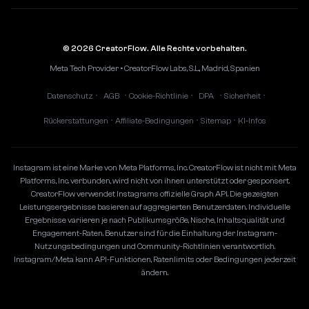
© 2026 CreatorFlow. Alle Rechte vorbehalten.
Meta Tech Provider • CreatorFlow Labs, S.L., Madrid, Spanien
Datenschutz
AGB
Cookie-Richtlinie
DPA
Sicherheit
•
•
•
•
•
Rückerstattungen
Affiliate-Bedingungen
Sitemap
KI-Infos
•
•
•
Instagram ist eine Marke von Meta Platforms, Inc. CreatorFlow ist nicht mit Meta
Platforms, Inc. verbunden, wird nicht von ihnen unterstützt oder gesponsert.
CreatorFlow verwendet Instagrams offizielle Graph API. Die gezeigten
Leistungsergebnisse basieren auf aggregierten Benutzerdaten. Individuelle
Ergebnisse variieren je nach Publikumsgröße, Nische, Inhaltsqualität und
Engagement-Raten. Benutzer sind für die Einhaltung der Instagram-
Nutzungsbedingungen und Community-Richtlinien verantwortlich.
Instagram/Meta kann API-Funktionen, Ratenlimits oder Bedingungen jederzeit
ändern.