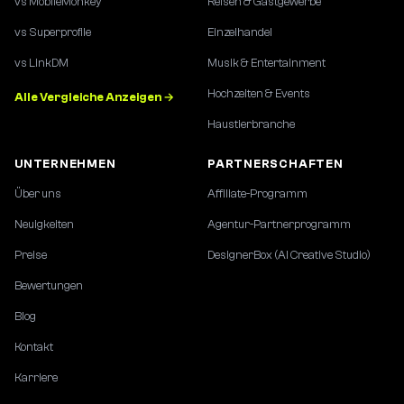
vs MobileMonkey
Reisen & Gastgewerbe
vs Superprofile
Einzelhandel
vs LinkDM
Musik & Entertainment
Hochzeiten & Events
Alle Vergleiche Anzeigen →
Haustierbranche
UNTERNEHMEN
PARTNERSCHAFTEN
Über uns
Affiliate-Programm
Neuigkeiten
Agentur-Partnerprogramm
Preise
DesignerBox (AI Creative Studio)
Bewertungen
Blog
Kontakt
Karriere