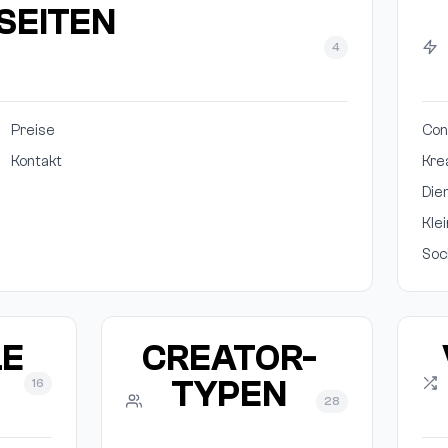
SEITEN
4
Preise
Con
Kontakt
Kre
Die
Kle
Soc
LE
CREATOR-
TYPEN
16
28