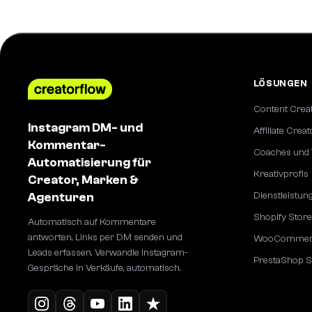
LÖSUNGEN
Content Crea
Instagram DM- und
Affiliate Creat
Kommentar-
Coaches und 
Automatisierung für
Kreativprofis
Creator, Marken &
Agenturen
Dienstleistu
Shopify Stor
Automatisch auf Kommentare
antworten, Links per DM senden und
WooCommerc
Leads erfassen. Verwandle Instagram-
PrestaShop S
Gespräche in Verkäufe, automatisch.