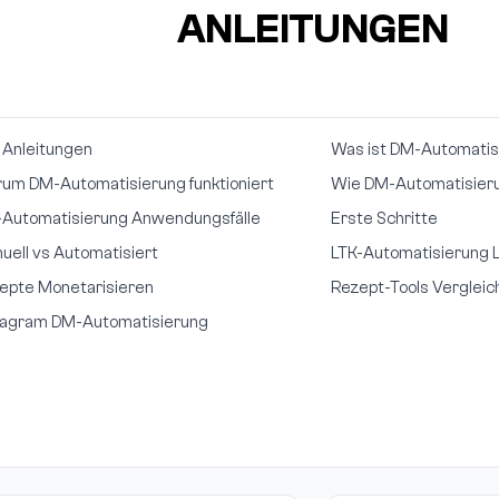
ANLEITUNGEN
e Anleitungen
Was ist DM-Automatis
um DM-Automatisierung funktioniert
Wie DM-Automatisierun
Automatisierung Anwendungsfälle
Erste Schritte
uell vs Automatisiert
LTK-Automatisierung L
epte Monetarisieren
Rezept-Tools Vergleic
tagram DM-Automatisierung