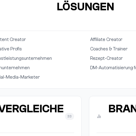
LÖSUNGEN
tent Creator
Affiliate Creator
ative Profis
Coaches & Trainer
nstleistungsunternehmen
Rezept-Creator
inunternehmen
DM-Automatisierung 
ial-Media-Marketer
VERGLEICHE
BRA
33