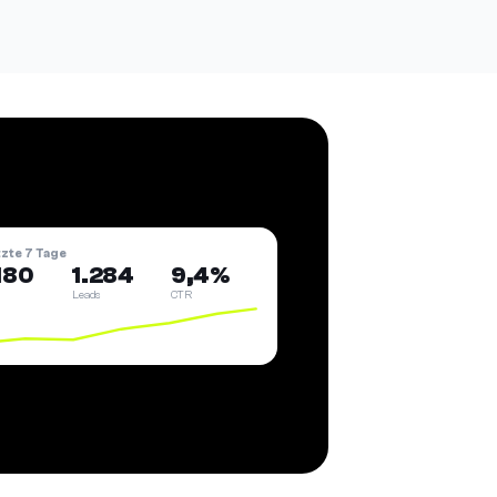
tzte 7 Tage
180
1.284
9,4%
Leads
CTR