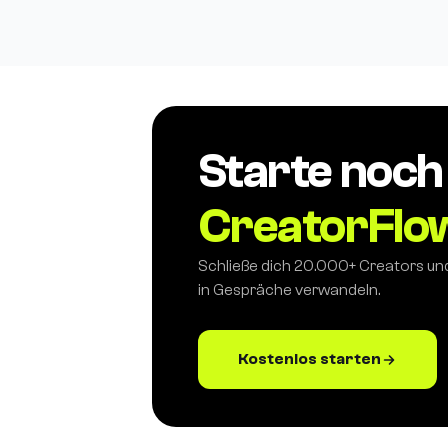
Starte noch
CreatorFlo
Schließe dich 20.000+ Creators u
in Gespräche verwandeln.
Kostenlos starten