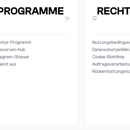
PROGRAMME
RECHT
4
ntur-Programm
Nutzungsbedingun
sourcen-Hub
Datenschutzerklär
tagram-Glossar
Cookie-Richtlinie
annt aus
Auftragsverarbeit
Rückerstattungsrich