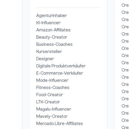
Cre
Cre
Agenturinhaber
Cre
KI-Influencer
Cre
Amazon-Affiliates
Cre
Beauty-Creator
Cre
Business-Coaches
Cre
Kursersteller
Cre
Designer
Cre
Digitale Produktverkäufer
Cre
E-Commerce-Verkäufer
Cre
Mode-Influencer
Cre
Fitness-Coaches
Cre
Food-Creator
Cre
LTK-Creator
Cre
Magalu-Influencer
Cre
Mavely-Creator
Cre
Mercado Libre-Affiliates
Cre