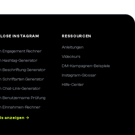
LOSE INSTAGRAM
RESSOURCEN
Anleitungen
m Engagement Rechner
Videokurs
m Hashtag-Generator
DM-Kampagnen-Beispiele
m Beschriftung Generator
Instagram-Glossar
 Schriftarten Generator
Hilfe-Center
m Chat-Link-Generator
m Benutzername Prüfung
m Einnahmen-Rechner
ols anzeigen →