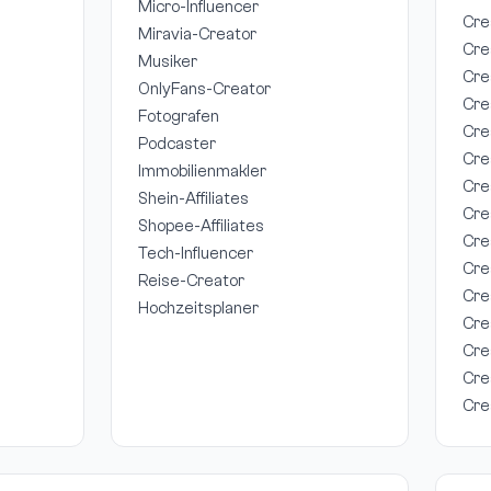
Micro-Influencer
Cre
Miravia-Creator
Cre
Musiker
Cre
OnlyFans-Creator
Cre
Fotografen
Cre
Podcaster
Cre
Immobilienmakler
Cre
Shein-Affiliates
Cre
Shopee-Affiliates
Cre
Tech-Influencer
Cre
Reise-Creator
Cre
Hochzeitsplaner
Cre
Cre
Cre
Cre