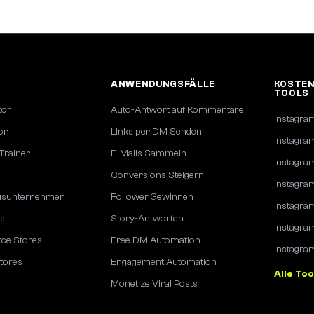
ANWENDUNGSFÄLLE
KOSTEN
TOOLS
tor
Auto-Antwort auf Kommentare
Instagra
or
Links per DM Senden
Instagra
Trainer
E-Mails Sammeln
Instagra
Conversions Steigern
Instagram
ngsunternehmen
Follower Gewinnen
Instagra
es
Story-Antworten
Instagra
e Stores
Free DM Automation
Instagra
tores
Engagement Automation
Alle To
Monetize Viral Posts