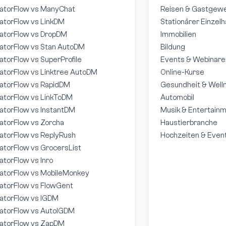
atorFlow vs ManyChat
Reisen & Gastgew
atorFlow vs LinkDM
Stationärer Einzel
atorFlow vs DropDM
Immobilien
atorFlow vs Stan AutoDM
Bildung
atorFlow vs SuperProfile
Events & Webinare
atorFlow vs Linktree AutoDM
Online-Kurse
atorFlow vs RapidDM
Gesundheit & Well
atorFlow vs LinkToDM
Automobil
atorFlow vs InstantDM
Musik & Entertain
atorFlow vs Zorcha
Haustierbranche
atorFlow vs ReplyRush
Hochzeiten & Even
atorFlow vs GrocersList
atorFlow vs Inro
atorFlow vs MobileMonkey
atorFlow vs FlowGent
atorFlow vs IGDM
atorFlow vs AutoIGDM
atorFlow vs ZapDM