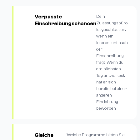
Verpasste
Dein
Einschreibungschancen
Zulassungsbüro
ist geschlossen,
wenn ein
Interessent nach
der
Einschreibung
fragt. Wenn du
am nächsten
Tag antwortest,
hat er sich
bereits bei einer
anderen
Einrichtung
beworben.
Gleiche
"Welche Programme bieten Sie