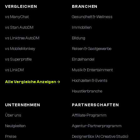
VERGLEICHEN
BRANCHEN
vs ManyChat
Gesundheit & Wellness
vs Stan AutoDM
Immobilien
vs Linktree AutoDM
Bildung
vs MobileMonkey
Reisen & Gastgewerbe
vs Superprofile
Einzelhandel
vs LinkDM
Musik & Entertainment
Hochzeiten & Events
Alle Vergleiche Anzeigen →
Haustierbranche
UNTERNEHMEN
PARTNERSCHAFTEN
Über uns
Affiliate-Programm
Neuigkeiten
Agentur-Partnerprogramm
Preise
DesignerBox (AI Creative Studio)