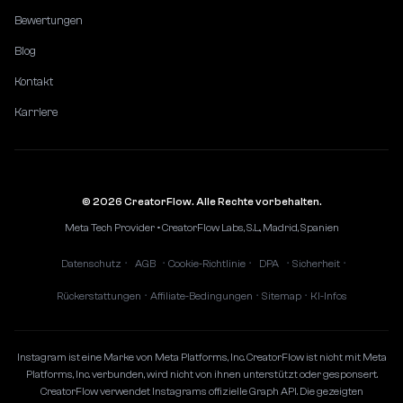
Bewertungen
Blog
Kontakt
Karriere
© 2026 CreatorFlow. Alle Rechte vorbehalten.
Meta Tech Provider • CreatorFlow Labs, S.L., Madrid, Spanien
Datenschutz
AGB
Cookie-Richtlinie
DPA
Sicherheit
•
•
•
•
•
Rückerstattungen
Affiliate-Bedingungen
Sitemap
KI-Infos
•
•
•
Instagram ist eine Marke von Meta Platforms, Inc. CreatorFlow ist nicht mit Meta
Platforms, Inc. verbunden, wird nicht von ihnen unterstützt oder gesponsert.
CreatorFlow verwendet Instagrams offizielle Graph API. Die gezeigten