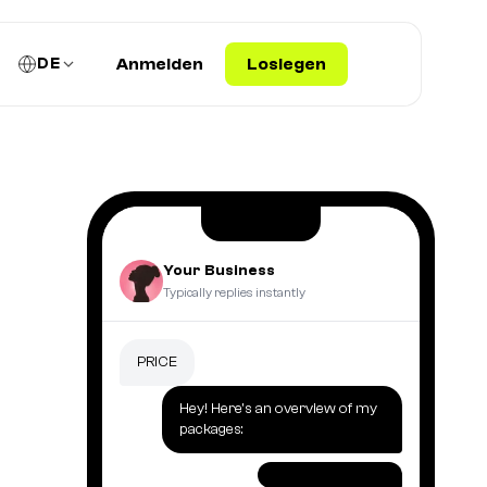
DE
Anmelden
Loslegen
Your Business
Typically replies instantly
PRICE
Hey! Here's an overview of my
packages: