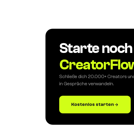
Starte noch
CreatorFlo
Schließe dich 20.000+ Creators u
in Gespräche verwandeln.
Kostenlos starten