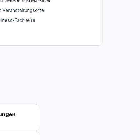
 Entwickler und Marketer
d Veranstaltungsorte
llness-Fachleute
tungen