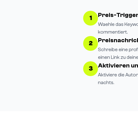
Preis-Trigge
1
Waehle das Keywor
kommentiert.
Preisnachrich
2
Schreibe eine pro
einen Link zu dein
Aktivieren u
3
Aktiviere die Auto
nachts.