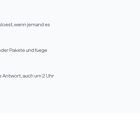
usloest, wenn jemand es
oder Pakete und fuege
le Antwort, auch um 2 Uhr