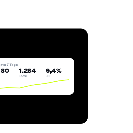
tzte 7 Tage
180
1.284
9,4%
Leads
CTR