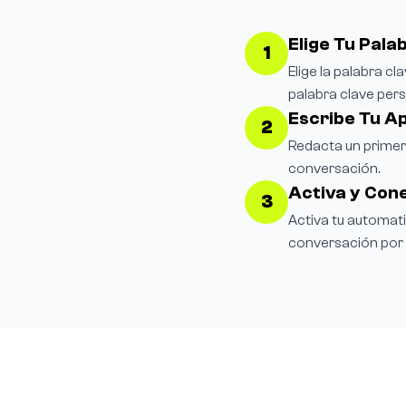
Elige Tu Pala
1
Elige la palabra c
palabra clave pers
Escribe Tu A
2
Redacta un primer
conversación.
Activa y Con
3
Activa tu automat
conversación por