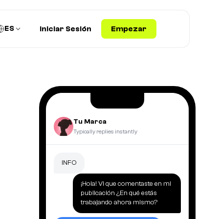
ES
Iniciar Sesión
Empezar
Tu Marca
Typically replies instantly
INFO
¡Hola! Vi que comentaste en mi
publicación ¿En qué estás
trabajando ahora mismo?