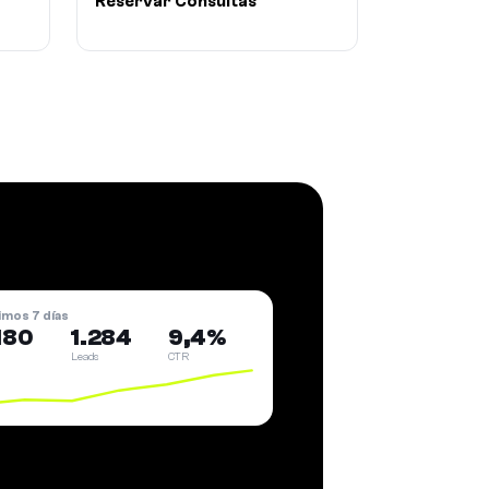
Reservar Consultas
imos 7 días
180
1.284
9,4%
Leads
CTR