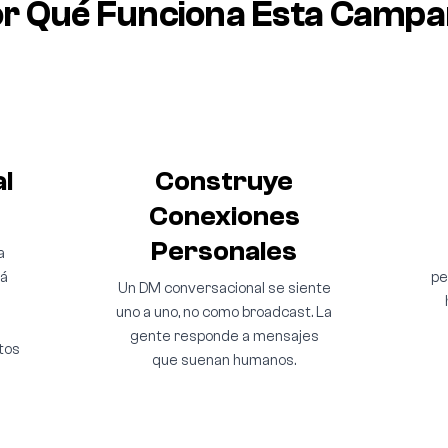
r Qué Funciona Esta Camp
al
Construye
Conexiones
Personales
a
tá
pe
Un DM conversacional se siente
uno a uno, no como broadcast. La
gente responde a mensajes
tos
que suenan humanos.