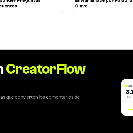
ponder Preguntas
Enviar Enlace por Palabra
cuentes
Clave
n
CreatorFlow
Últ
3.
as que convierten los comentarios de
Clics