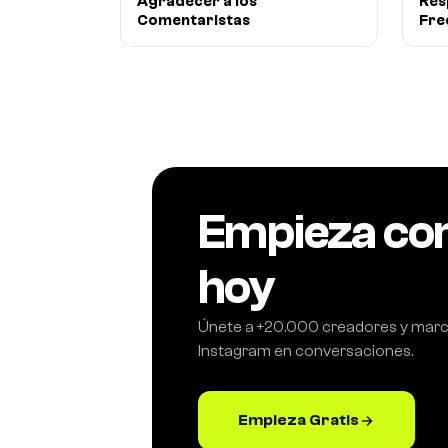
Agradecer a los
Res
Comentaristas
Fre
Empieza co
hoy
Únete a +20.000 creadores y marc
Instagram en conversaciones.
Empieza Gratis