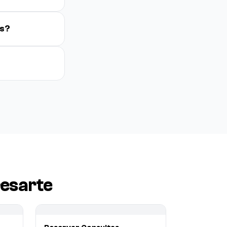
es?
esarte