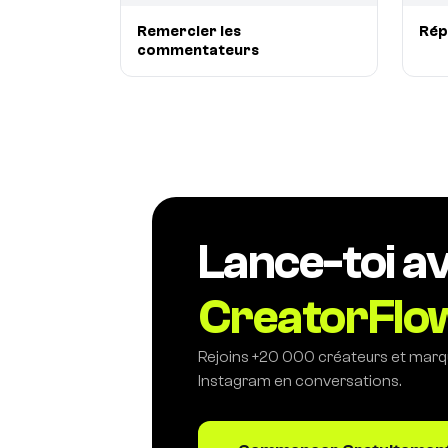
Remercier les
Rép
commentateurs
Lance-toi a
CreatorFlo
Rejoins +20 000 créateurs et marq
Instagram en conversations.