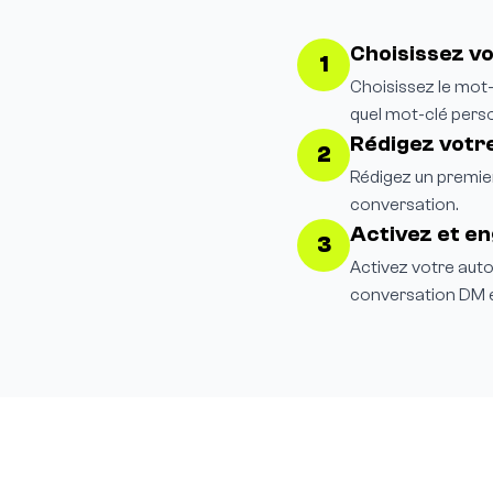
Choisissez v
1
Choisissez le mot-
quel mot-clé perso
Rédigez votr
2
Rédigez un premier
conversation.
Activez et e
3
Activez votre aut
conversation DM 