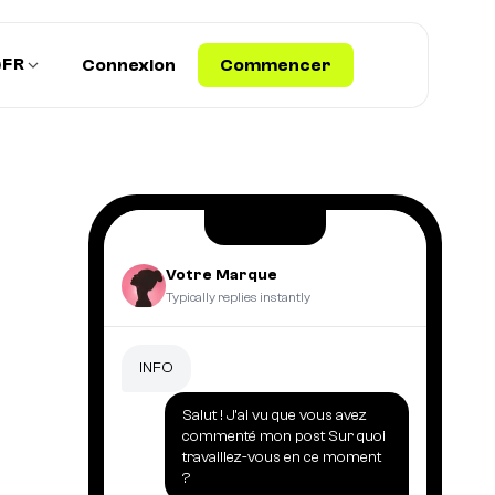
FR
Connexion
Commencer
Votre Marque
Typically replies instantly
INFO
Salut ! J'ai vu que vous avez
commenté mon post Sur quoi
travaillez-vous en ce moment
?