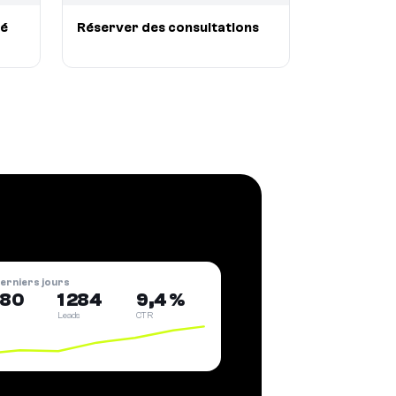
lé
Réserver des consultations
derniers jours
180
1 284
9,4 %
Leads
CTR