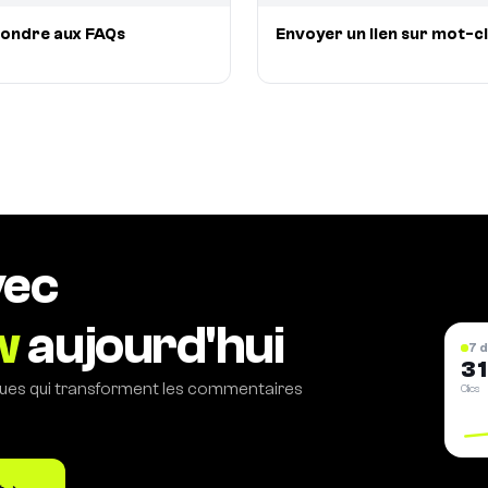
ondre aux FAQs
Envoyer un lien sur mot-c
vec
w
aujourd'hui
7 
3 
ues qui transforment les commentaires
Clics