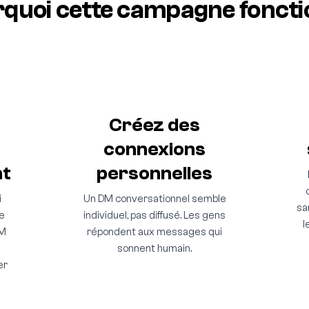
quoi cette campagne fonct
Créez des
connexions
nt
personnelles
i
Un DM conversationnel semble
sa
e
individuel, pas diffusé. Les gens
l
DM
répondent aux messages qui
sonnent humain.
er