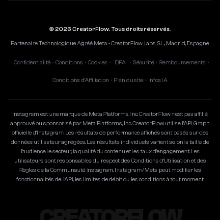
© 2026 CreatorFlow. Tous droits réservés.
Partenaire Technologique Agréé Meta • CreatorFlow Labs, S.L., Madrid, Espagne
Confidentialité
Conditions
Cookies
DPA
Sécurité
Remboursements
•
•
•
•
•
•
Conditions d'Affiliation
Plan du site
Infos IA
•
•
Instagram est une marque de Meta Platforms, Inc. CreatorFlow n'est pas affilié,
approuvé ou sponsorisé par Meta Platforms, Inc. CreatorFlow utilise l'API Graph
officielle d'Instagram. Les résultats de performance affichés sont basés sur des
données utilisateur agrégées. Les résultats individuels varient selon la taille de
l'audience, le secteur, la qualité du contenu et les taux d'engagement. Les
utilisateurs sont responsables du respect des Conditions d'Utilisation et des
Règles de la Communauté Instagram. Instagram/Meta peut modifier les
fonctionnalités de l'API, les limites de débit ou les conditions à tout moment.
CREATORFLOW