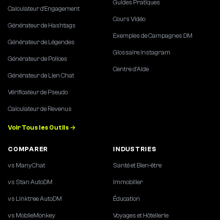
Guides Pratiques
Calculateur d'Engagement
Cours Vidéo
Générateur de Hashtags
Exemples de Campagnes DM
Générateur de Légendes
Glossaire Instagram
Générateur de Polices
Centre d'Aide
Générateur de Lien Chat
Vérificateur de Pseudo
Calculateur de Revenus
Voir Tous les Outils →
COMPARER
INDUSTRIES
vs ManyChat
Santé et Bien-être
vs Stan AutoDM
Immobilier
vs Linktree AutoDM
Éducation
vs MobileMonkey
Voyages et Hôtellerie