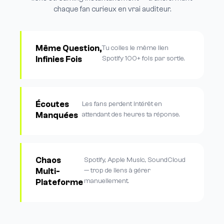
chaque fan curieux en vrai auditeur.
Même Question,
Tu colles le même lien
Infinies Fois
Spotify 100+ fois par sortie.
Écoutes
Les fans perdent intérêt en
Manquées
attendant des heures ta réponse.
Chaos
Spotify, Apple Music, SoundCloud
Multi-
— trop de liens à gérer
manuellement.
Plateforme