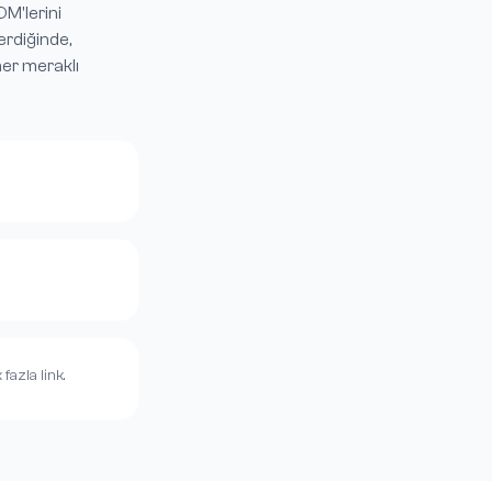
DM'lerini
erdiğinde,
her meraklı
azla link.