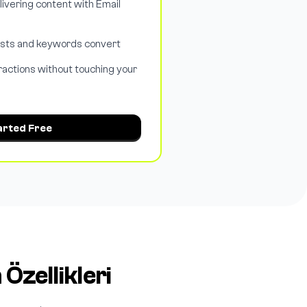
livering content with Email
osts and keywords convert
ractions without touching your
arted Free
zellikleri