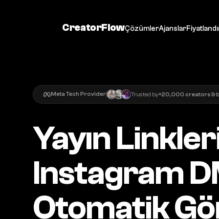
CreatorFlow
Çözümler
Ajanslar
Fiyatland
Meta Tech Provider
Trusted by
+20,000 creators & 
Yayın Linkler
Instagram DM
Otomatik Gö