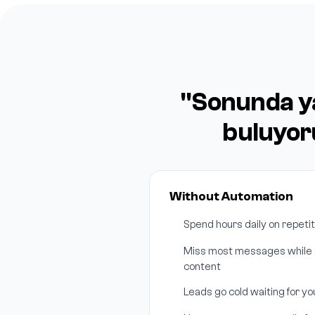
"Sonunda ya
buluyor
Without Automation
Spend hours daily on repeti
Miss most messages while s
content
Leads go cold waiting for y