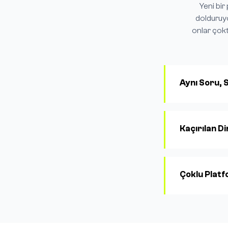
Yeni bir
dolduruyo
onlar çokt
Aynı Soru, 
Kaçırılan D
Çoklu Plat