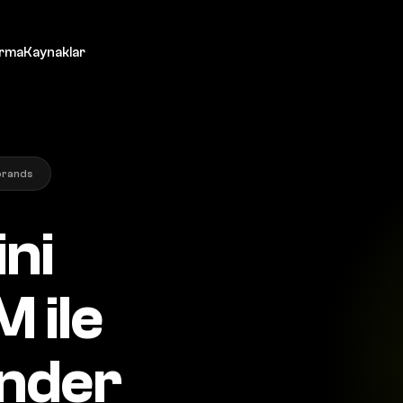
ırma
Kaynaklar
brands
ini
 ile
nder