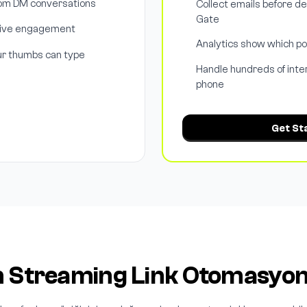
rom DM conversations
Collect emails before de
Gate
drive engagement
Analytics show which p
ur thumbs can type
Handle hundreds of inte
phone
Get St
 Streaming Link Otomasyon Ö