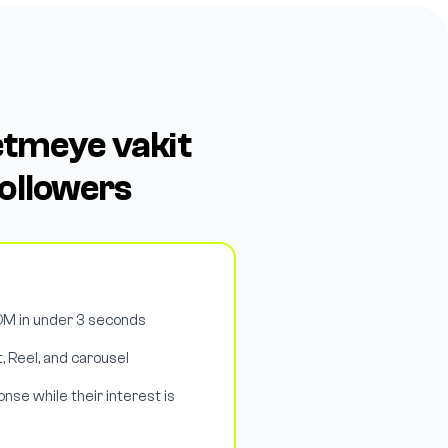
etmeye vakit
ollowers
M in under 3 seconds
, Reel, and carousel
nse while their interest is