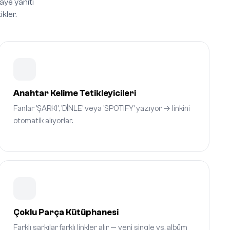
aye yanıtı
kler.
Anahtar Kelime Tetikleyicileri
Fanlar 'ŞARKI', 'DİNLE' veya 'SPOTIFY' yazıyor → linkini
otomatik alıyorlar.
Çoklu Parça Kütüphanesi
Farklı şarkılar farklı linkler alır — yeni single vs. albüm