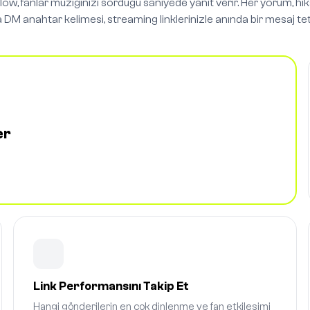
ow, fanlar müziğinizi sorduğu saniyede yanıt verir. Her yorum, hik
 DM anahtar kelimesi, streaming linklerinizle anında bir mesaj teti
er
Link Performansını Takip Et
Hangi gönderilerin en çok dinlenme ve fan etkileşimi