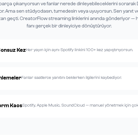
 parça çıkarıyorsun ve fanlar nerede dinleyebileceklerini sorarak 
r. Ama sen stüdyodasın, turnedesin veya uyuyorsun. Sen yanıt v
an geçti. CreatorFlow streaming linklerini anında gönderiyor — 
fanı gerçek bir dinleyiciye dönüştürüyor.
Sonsuz Kez
Her yayın için aynı Spotify linkini 100+ kez yapıştırıyorsun.
inlemeler
Fanlar saatlerce yanıtını beklerken ilgilerini kaybediyor.
form Kaos
Spotify, Apple Music, SoundCloud — manuel yönetmek için çok f