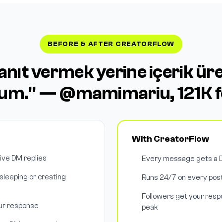
BEFORE & AFTER CREATORFLOW
nıt vermek yerine içerik ür
um." — @mamimariu, 121K f
With CreatorFlow
tive DM replies
Every message gets a D
leeping or creating
Runs 24/7 on every post
Followers get your respo
our response
peak