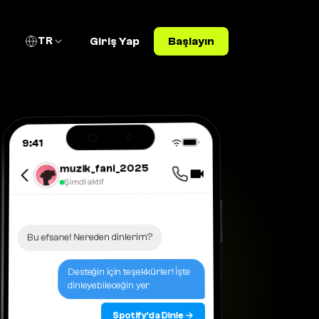
TR
Giriş Yap
Başlayın
9:41
muzik_fani_2025
Şimdi aktif
Bu efsane! Nereden dinlerim?
Desteğin için teşekkürler! İşte
dinleyebileceğin yer
Spotify'da Dinle →