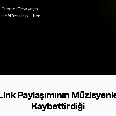
, CreatorFlow yayın
cast bölümü, klip — her
Link Paylaşımının Müzisyenl
Kaybettirdiği