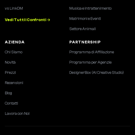
vs LinkDM
Musica e Intrattenimento
Matrimoni e Eventi
Vedi Tutti i Confronti →
Settore Animali
AZIENDA
PARTNERSHIP
Chi Siamo
Programma di Affiliazione
Novità
Programma per Agenzie
Prezzi
DesignerBox (AI Creative Studio)
Recensioni
Blog
Contatti
Lavora con Noi