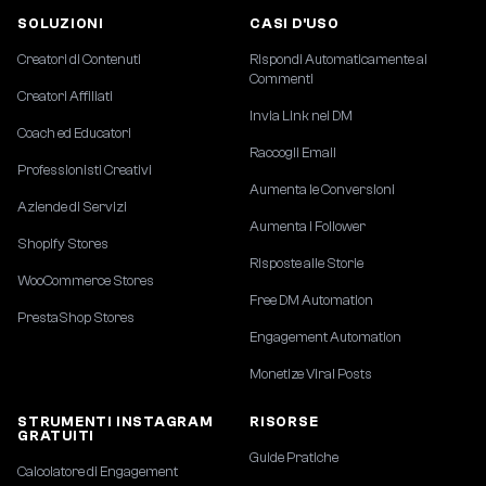
SOLUZIONI
CASI D'USO
Creatori di Contenuti
Rispondi Automaticamente ai
Commenti
Creatori Affiliati
Invia Link nei DM
Coach ed Educatori
Raccogli Email
Professionisti Creativi
Aumenta le Conversioni
Aziende di Servizi
Aumenta i Follower
Shopify Stores
Risposte alle Storie
WooCommerce Stores
Free DM Automation
PrestaShop Stores
Engagement Automation
Monetize Viral Posts
STRUMENTI INSTAGRAM
RISORSE
GRATUITI
Guide Pratiche
Calcolatore di Engagement