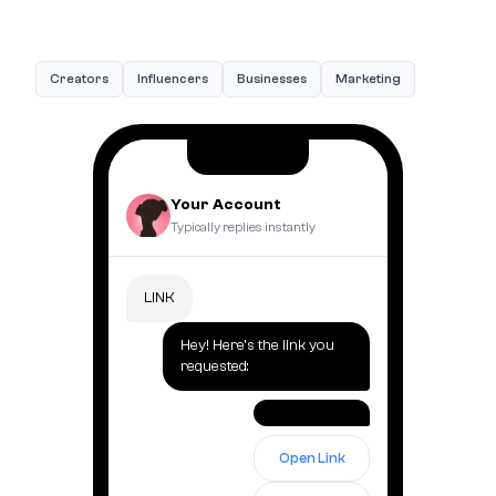
Creators
Influencers
Businesses
Marketing
Your Account
Typically replies instantly
LINK
Hey! Here's the link you
requested:
Open Link