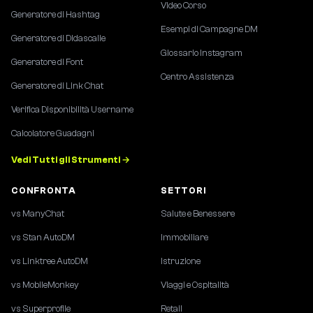
Video Corso
Generatore di Hashtag
Esempi di Campagne DM
Generatore di Didascalie
Glossario Instagram
Generatore di Font
Centro Assistenza
Generatore di Link Chat
Verifica Disponibilità Username
Calcolatore Guadagni
Vedi Tutti gli Strumenti →
CONFRONTA
SETTORI
vs ManyChat
Salute e Benessere
vs Stan AutoDM
Immobiliare
vs Linktree AutoDM
Istruzione
vs MobileMonkey
Viaggi e Ospitalità
vs Superprofile
Retail