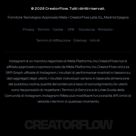
© 2026 CreatorFlow. Tutti i diritti riservati.
Fornitore Tecnologico Approvato Meta • CreatorFlow Labs, S.L., Madrid, Spagna
Privacy
Termini
Cookie
DPA
Sicurezza
Rimborsi
•
•
•
•
•
•
Termini di Affiliazione
Sitemap
Info AI
•
•
Instagram è un marchio registrato di Meta Platforms, Inc. CreatorFlow non è
affiliato, approvato o sponsorizzato da Meta Platforms, Inc. CreatorFlow utilizza
l'API Graph ufficiale di Instagram. I risultati di performance mostrati si basano su
dati aggregati degli utenti. I risultati individuali variano in base alla dimensione
del pubblico, nicchia, qualità del contenuto e tassi di coinvolgimento. Gli utenti
sono responsabili di rispettare i Termini di Servizio e le Linee Guida della
Comunità di Instagram. Instagram/Meta può modificare funzionalità API, limiti di
velocità o termini in qualsiasi momento.
CREATORFLOW